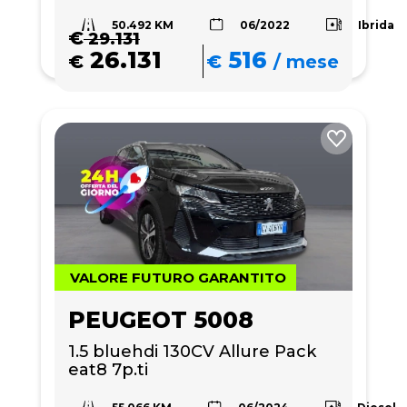
50.492 KM
Ibrida
06/2022
€
29.131
26.131
516
€
€
/
mese
VALORE FUTURO GARANTITO
PEUGEOT 5008
1.5 bluehdi 130CV Allure Pack 
eat8 7p.ti
55.066 KM
Diesel
06/2024