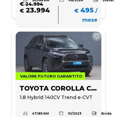
€
24.994
23.994
495
€
€
/
mese
VALORE FUTURO GARANTITO
TOYOTA COROLLA CROSS
1.8 Hybrid 140CV Trend e-CVT
47.185 KM
Ibrida
01/2023