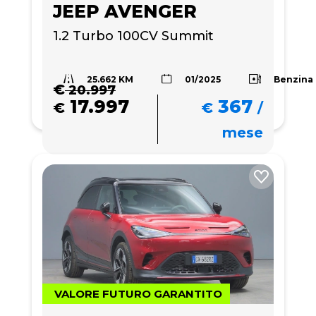
JEEP AVENGER
1.2 Turbo 100CV Summit
25.662 KM
Benzina
01/2025
€
20.997
17.997
367
€
€
/
mese
VALORE FUTURO GARANTITO