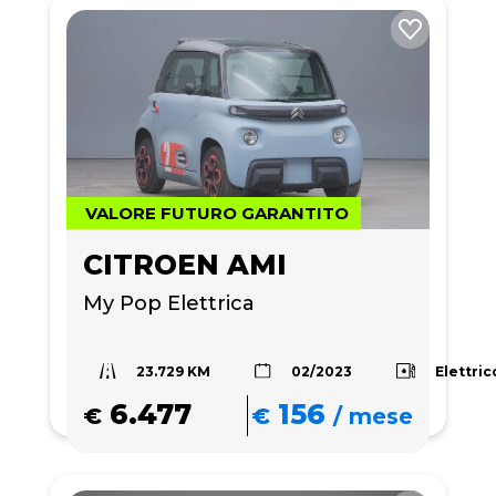
VALORE FUTURO GARANTITO
CITROEN AMI
My Pop Elettrica
23.729 KM
Elettric
02/2023
6.477
156
€
€
/
mese