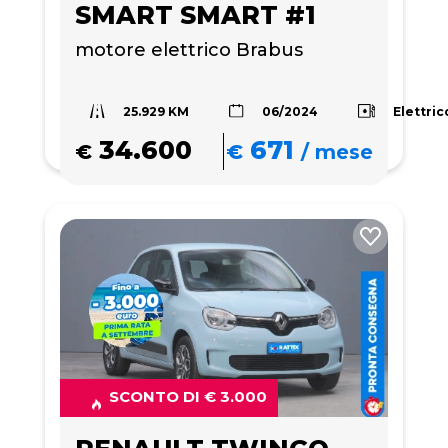
SMART SMART #1
motore elettrico Brabus
25.929 KM
Elettric
06/2024
34.600
671
€
€
/
mese
SCONTO DI € 3.000