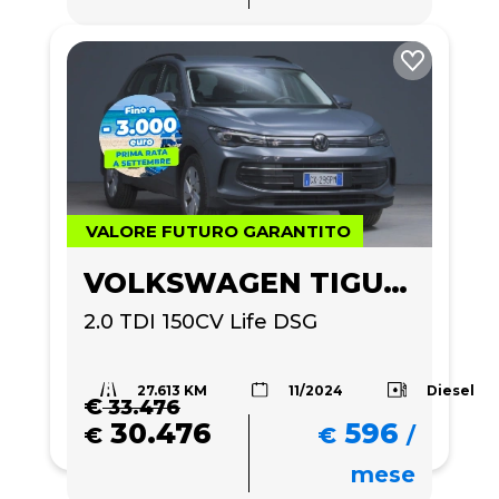
VALORE FUTURO GARANTITO
VOLKSWAGEN TIGUAN
2.0 TDI 150CV Life DSG
27.613 KM
Diesel
11/2024
€
33.476
30.476
596
€
€
/
mese