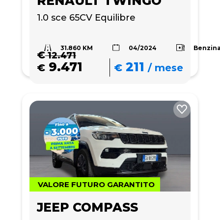
RENAULT TWINGO
1.0 sce 65CV Equilibre
31.860 KM
Benzin
04/2024
€
12.471
9.471
211
€
€
/
mese
VALORE FUTURO GARANTITO
JEEP COMPASS