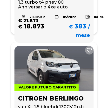
1.3 turbo t4 phev 80 
Anniversario 4xe auto
28.105 KM
Ibrida
05/2022
€
21.873
18.873
383
€
€
/
mese
VALORE FUTURO GARANTITO
CITROEN BERLINGO
van XL 1.5 bluehdi 130CV 2p.ti 