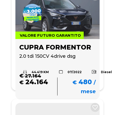
VALORE FUTURO GARANTITO
CUPRA FORMENTOR
2.0 tdi 150CV 4drive dsg
44.419 KM
Diesel
07/2022
€
27.164
24.164
480
€
€
/
mese