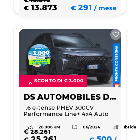
€
16.873
13.873
291
€
€
/
mese
SCONTO DI € 3.000
DS AUTOMOBILES DS 7
1.6 e-tense PHEV 300CV 
Performance Line+ 4x4 Auto
26.886 KM
Ibrida
06/2024
€
28.261
25.261
500
€
€
/