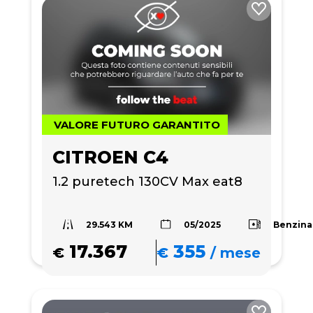
VALORE FUTURO GARANTITO
CITROEN C4
1.2 puretech 130CV Max eat8
29.543 KM
Benzina
05/2025
17.367
355
€
€
/
mese