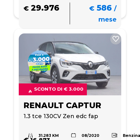
29.976
586
€
€
/
mese
SCONTO DI € 3.000
RENAULT CAPTUR
1.3 tce 130CV Zen edc fap
31.283 KM
Benzin
08/2020