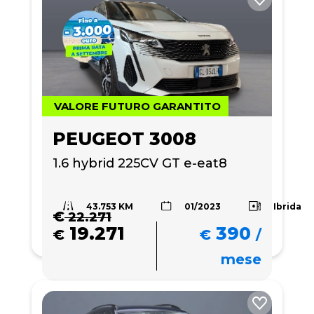
VALORE FUTURO GARANTITO
PEUGEOT 3008
1.6 hybrid 225CV GT e-eat8
43.753 KM
Ibrida
01/2023
€
22.271
19.271
390
€
€
/
mese