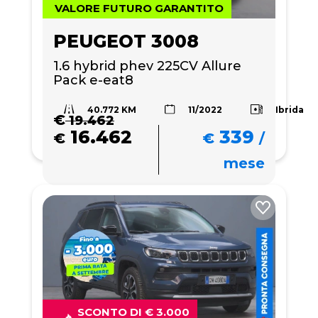
VALORE FUTURO GARANTITO
PEUGEOT 3008
1.6 hybrid phev 225CV Allure 
Pack e-eat8
40.772 KM
Ibrida
11/2022
€
19.462
16.462
339
€
€
/
mese
SCONTO DI € 3.000