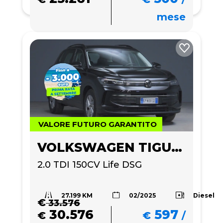
mese
VALORE FUTURO GARANTITO
VOLKSWAGEN TIGUAN
2.0 TDI 150CV Life DSG
27.199 KM
Diesel
02/2025
€
33.576
30.576
597
€
€
/