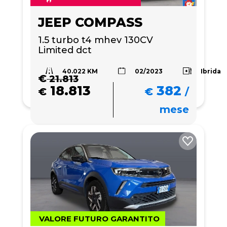
JEEP COMPASS
1.5 turbo t4 mhev 130CV 
Limited dct
40.022 KM
Ibrida
02/2023
€
21.813
18.813
382
€
€
/
mese
VALORE FUTURO GARANTITO