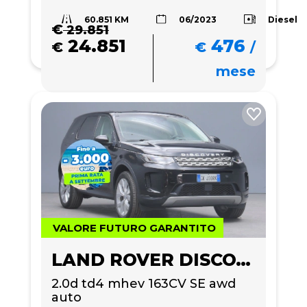
60.851 KM
Diesel
06/2023
€
29.851
24.851
476
€
€
/
mese
VALORE FUTURO GARANTITO
LAND ROVER DISCOVERY SPORT
2.0d td4 mhev 163CV SE awd 
auto