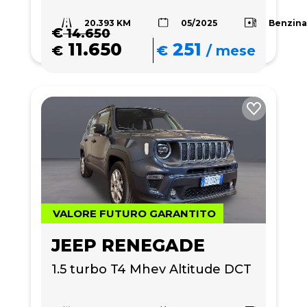
20.393 KM
Benzin
05/2025
€
14.650
11.650
251
€
€
/
mese
VALORE FUTURO GARANTITO
JEEP RENEGADE
1.5 turbo T4 Mhev Altitude DCT