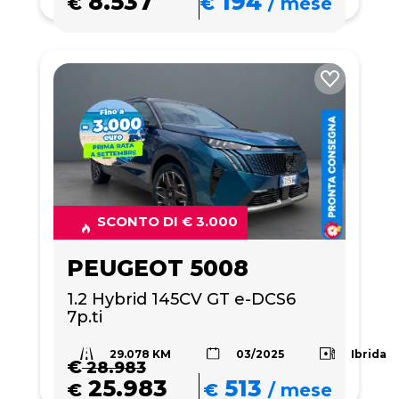
8.537
194
€
€
/
mese
SCONTO DI € 3.000
PEUGEOT 5008
1.2 Hybrid 145CV GT e-DCS6 
7p.ti
29.078 KM
Ibrida
03/2025
€
28.983
25.983
513
€
€
/
mese