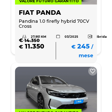
VALORE FUTURO GARANTITO
FIAT PANDA
Pandina 1.0 firefly hybrid 70CV 
Cross
27.951 KM
Ibrida
03/2025
€
14.350
11.350
245
€
€
/
mese