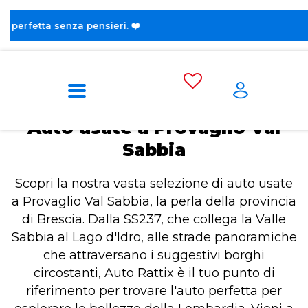
😎 Sco
Home
Auto usate a Provaglio Val Sabbia
Auto usate a Provaglio Val
Sabbia
Scopri la nostra vasta selezione di auto usate
a Provaglio Val Sabbia, la perla della provincia
di Brescia. Dalla SS237, che collega la Valle
Sabbia al Lago d'Idro, alle strade panoramiche
che attraversano i suggestivi borghi
circostanti, Auto Rattix è il tuo punto di
riferimento per trovare l'auto perfetta per