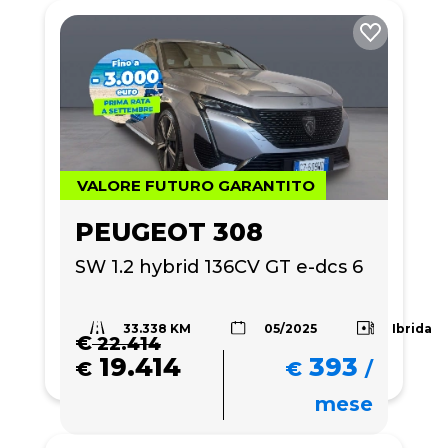
VALORE FUTURO GARANTITO
PEUGEOT 308
SW 1.2 hybrid 136CV GT e-dcs 6
33.338 KM
Ibrida
05/2025
€
22.414
19.414
393
€
€
/
mese