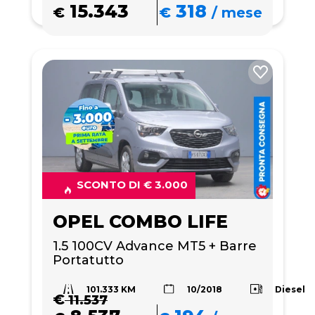
15.343
318
€
€
/
mese
SCONTO DI € 3.000
OPEL COMBO LIFE
1.5 100CV Advance MT5 + Barre 
Portatutto 
101.333 KM
Diesel
10/2018
€
11.537