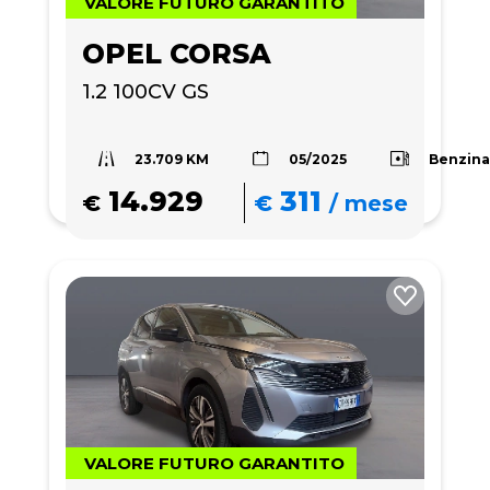
VALORE FUTURO GARANTITO
OPEL CORSA
1.2 100CV GS
23.709 KM
Benzin
05/2025
14.929
311
€
€
/
mese
VALORE FUTURO GARANTITO