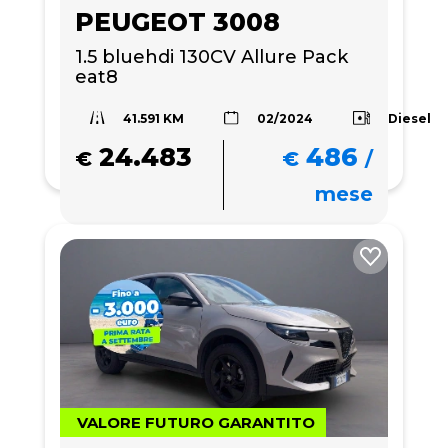
PEUGEOT 3008
1.5 bluehdi 130CV Allure Pack 
eat8
41.591 KM
Diesel
02/2024
24.483
486
€
€
/
mese
VALORE FUTURO GARANTITO