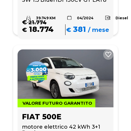
SW 1.5 BlueHDI 130CV GT EAT8
39.749 KM
Diesel
04/2024
€
21.774
18.774
381
€
€
/
mese
VALORE FUTURO GARANTITO
FIAT 500E
motore elettrico 42 kWh 3+1 