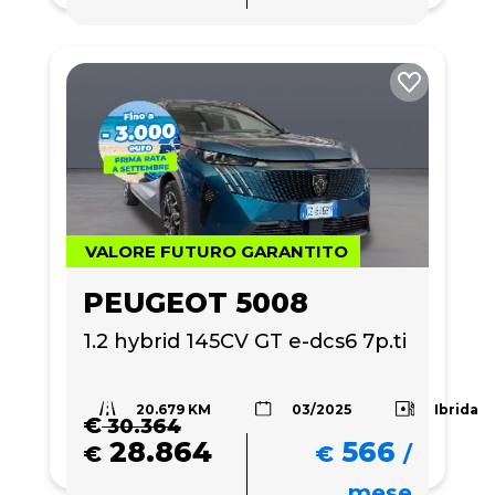
VALORE FUTURO GARANTITO
PEUGEOT 5008
1.2 hybrid 145CV GT e-dcs6 7p.ti
20.679 KM
Ibrida
03/2025
€
30.364
28.864
566
€
€
/
mese