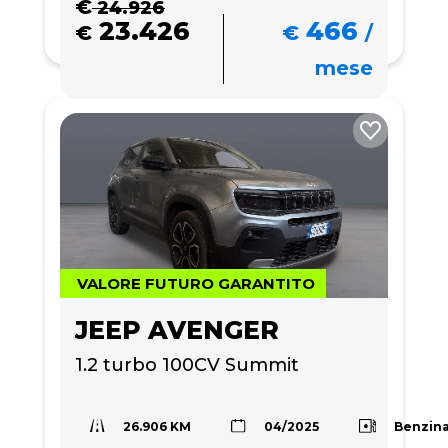
€
24.926
23.426
466
€
€
/
mese
VALORE FUTURO GARANTITO
JEEP AVENGER
1.2 turbo 100CV Summit
26.906 KM
Benzin
04/2025