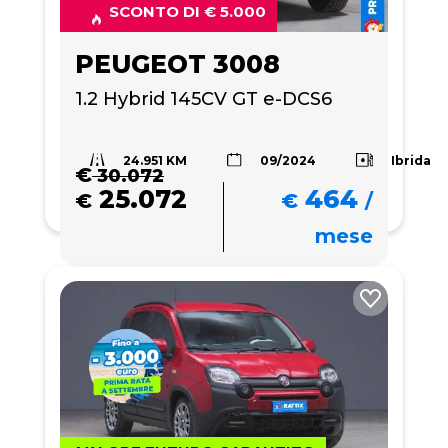
SCONTO DI € 5.000
PEUGEOT 3008
1.2 Hybrid 145CV GT e-DCS6
24.951 KM
Ibrida
09/2024
€
30.072
25.072
464
€
€
/
mese