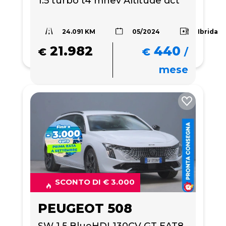
1.5 turbo t4 mhev Altitude dct
24.091 KM
Ibrida
05/2024
21.982
440
€
€
/
mese
SCONTO DI € 3.000
PEUGEOT 508