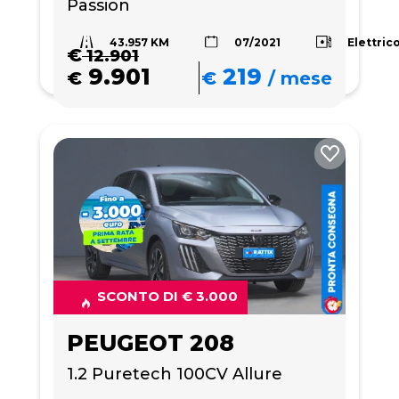
Passion
43.957 KM
Elettric
07/2021
€
12.901
9.901
219
€
€
/
mese
SCONTO DI € 3.000
PEUGEOT 208
1.2 Puretech 100CV Allure