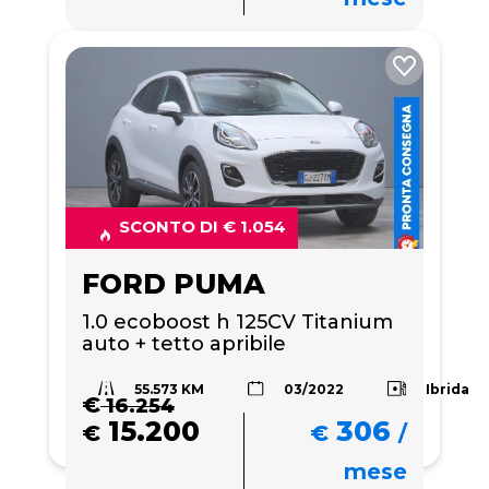
SCONTO DI € 1.054
FORD PUMA
1.0 ecoboost h 125CV Titanium 
auto + tetto apribile
55.573 KM
Ibrida
03/2022
€
16.254
15.200
306
€
€
/
mese