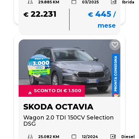
29.885 KM
Ibrida
03/2025
22.231
445
€
€
/
mese
SCONTO DI € 1.500
SKODA OCTAVIA
Wagon 2.0 TDI 150CV Selection 
DSG
25.082 KM
Diesel
12/2024