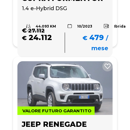
1.4 e-Hybrid DSG
44.093 KM
Ibrida
10/2023
€
27.112
24.112
479
€
€
/
mese
VALORE FUTURO GARANTITO
JEEP RENEGADE