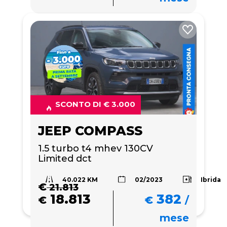
SCONTO DI € 3.000
JEEP COMPASS
1.5 turbo t4 mhev 130CV 
Limited dct
40.022 KM
Ibrida
02/2023
€
21.813
18.813
382
€
€
/
mese