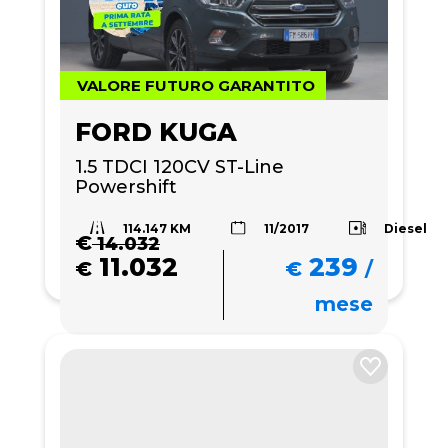
VALORE FUTURO GARANTITO
FORD KUGA
1.5 TDCI 120CV ST-Line 
Powershift
114.147 KM
Diesel
11/2017
€
14.032
11.032
239
€
€
/
mese