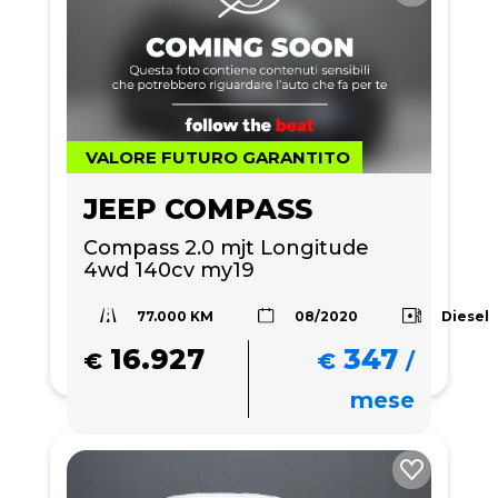
VALORE FUTURO GARANTITO
JEEP COMPASS
Compass 2.0 mjt Longitude 
4wd 140cv my19
77.000 KM
Diesel
08/2020
16.927
347
€
€
/
mese