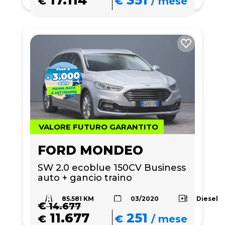
17.114
351
€
€
/
mese
VALORE FUTURO GARANTITO
FORD MONDEO
SW 2.0 ecoblue 150CV Business 
auto + gancio traino
85.581 KM
Diesel
03/2020
€
14.677
11.677
251
€
€
/
mese