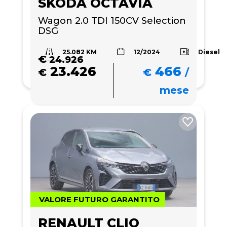
SKODA OCTAVIA
Wagon 2.0 TDI 150CV Selection 
DSG
25.082 KM
Diesel
12/2024
€
24.926
23.426
466
€
€
/
mese
VALORE FUTURO GARANTITO
RENAULT CLIO