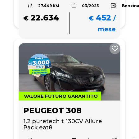
27.449 KM
Benzin
03/2025
22.634
452
€
€
/
mese
VALORE FUTURO GARANTITO
PEUGEOT 308
1.2 puretech t 130CV Allure 
Pack eat8