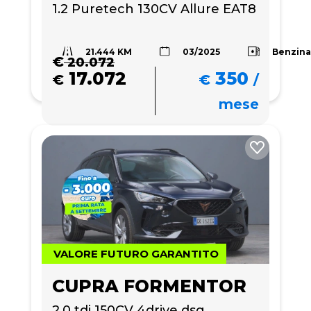
1.2 Puretech 130CV Allure EAT8
21.444 KM
Benzin
03/2025
€
20.072
17.072
350
€
€
/
mese
VALORE FUTURO GARANTITO
CUPRA FORMENTOR
2.0 tdi 150CV 4drive dsg