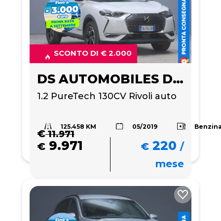
SCONTO DI € 2.000
DS AUTOMOBILES DS 3 CROSSBACK
1.2 PureTech 130CV Rivoli auto
125.458 KM
Benzin
05/2019
€
11.971
9.971
220
€
€
/
mese