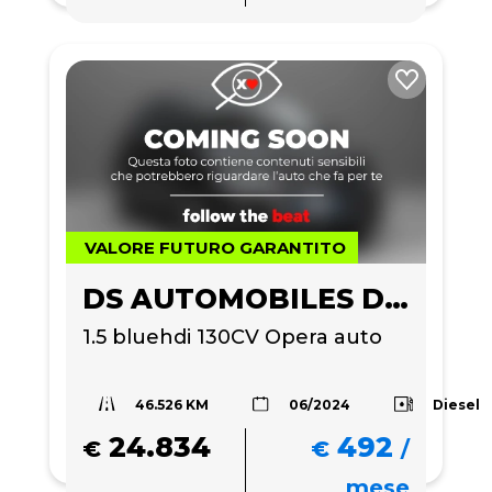
VALORE FUTURO GARANTITO
DS AUTOMOBILES DS 4
1.5 bluehdi 130CV Opera auto
46.526 KM
Diesel
06/2024
24.834
492
€
€
/
mese