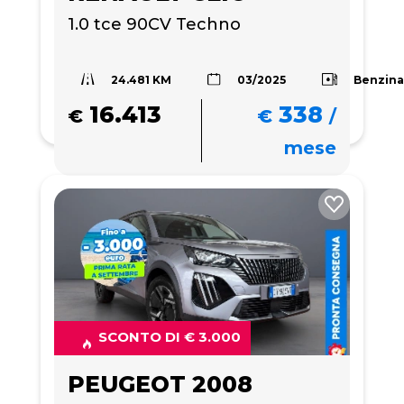
1.0 tce 90CV Techno
24.481 KM
Benzin
03/2025
16.413
338
€
€
/
mese
SCONTO DI € 3.000
PEUGEOT 2008