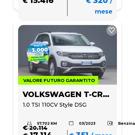
15.416
320
€
€
/
mese
VALORE FUTURO GARANTITO
VOLKSWAGEN T-CROSS
1.0 TSI 110CV Style DSG
57.702 KM
Benzin
03/2023
€
20.114