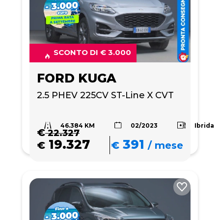
SCONTO DI € 3.000
FORD KUGA
2.5 PHEV 225CV ST-Line X CVT
46.384 KM
Ibrida
02/2023
€
22.327
19.327
391
€
€
/
mese