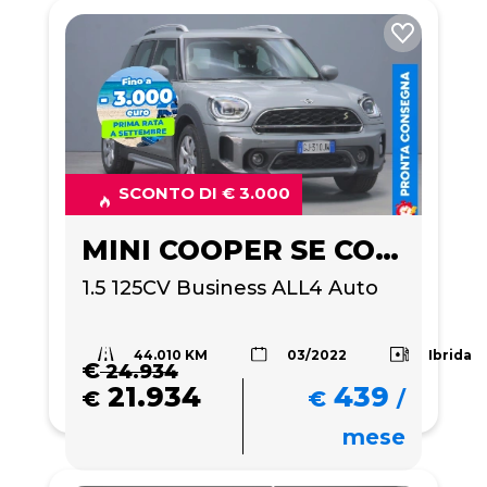
SCONTO DI € 3.000
MINI COOPER SE COUNTRYMAN
1.5 125CV Business ALL4 Auto
44.010 KM
Ibrida
03/2022
€
24.934
21.934
439
€
€
/
mese