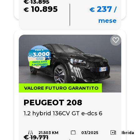
€
13.895
10.895
237
€
€
/
mese
VALORE FUTURO GARANTITO
PEUGEOT 208
1.2 hybrid 136CV GT e-dcs 6
21.503 KM
Ibrida
03/2025
€
19.771