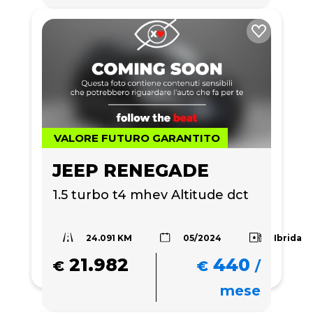
VALORE FUTURO GARANTITO
JEEP RENEGADE
1.5 turbo t4 mhev Altitude dct
24.091 KM
Ibrida
05/2024
21.982
440
€
€
/
mese