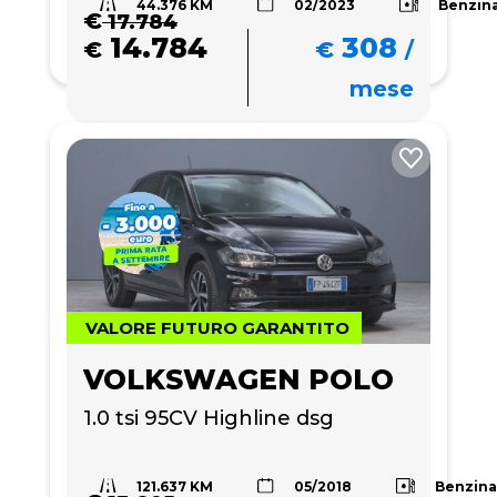
44.376 KM
Benzin
02/2023
€
17.784
14.784
308
€
€
/
mese
VALORE FUTURO GARANTITO
VOLKSWAGEN POLO
1.0 tsi 95CV Highline dsg
121.637 KM
Benzin
05/2018