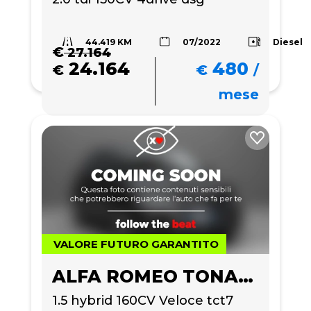
44.419 KM
Diesel
07/2022
€
27.164
24.164
480
€
€
/
mese
VALORE FUTURO GARANTITO
ALFA ROMEO TONALE
1.5 hybrid 160CV Veloce tct7