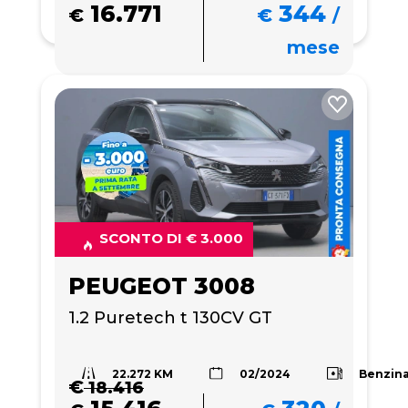
16.771
344
€
€
/
mese
SCONTO DI € 3.000
PEUGEOT 3008
1.2 Puretech t 130CV GT
22.272 KM
Benzin
02/2024
€
18.416