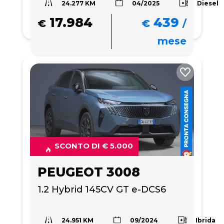
24.277 KM
Diesel
04/2025
17.984
439
€
€
/
mese
SCONTO DI € 5.000
PEUGEOT 3008
1.2 Hybrid 145CV GT e-DCS6
24.951 KM
Ibrida
09/2024