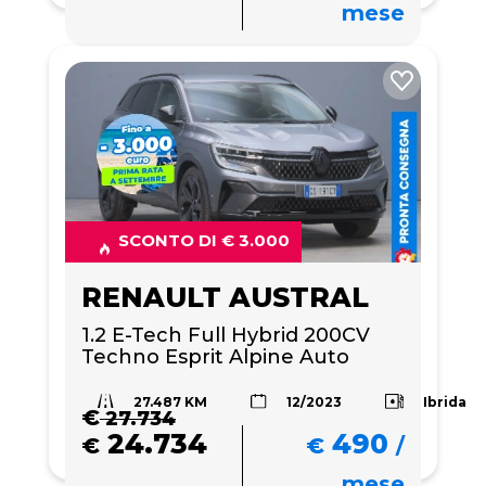
mese
SCONTO DI € 3.000
RENAULT AUSTRAL
1.2 E-Tech Full Hybrid 200CV 
Techno Esprit Alpine Auto
27.487 KM
Ibrida
12/2023
€
27.734
24.734
490
€
€
/
mese