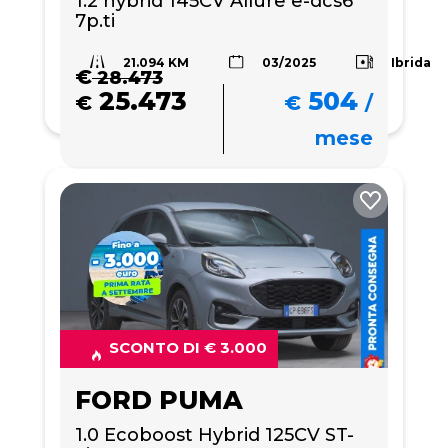
1.2 hybrid 145CV Allure e-dcs6 
7p.ti
21.094 KM
Ibrida
03/2025
€
28.473
25.473
504
€
€
/
mese
SCONTO DI € 3.000
FORD PUMA
1.0 Ecoboost Hybrid 125CV ST-