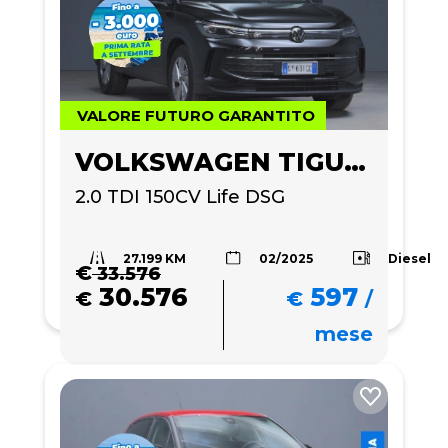
VALORE FUTURO GARANTITO
VOLKSWAGEN TIGUAN
2.0 TDI 150CV Life DSG
27.199 KM
Diesel
02/2025
€
33.576
30.576
597
€
€
/
mese