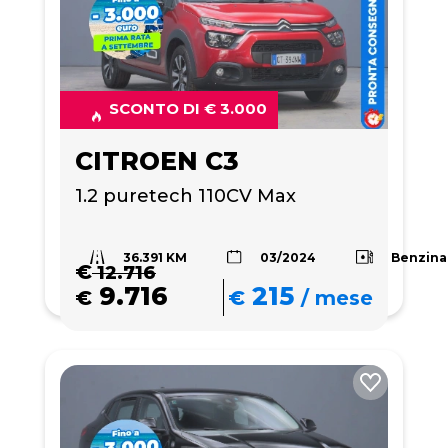
SCONTO DI € 3.000
CITROEN C3
1.2 puretech 110CV Max
36.391 KM
Benzina
03/2024
€
12.716
9.716
215
€
€
/
mese