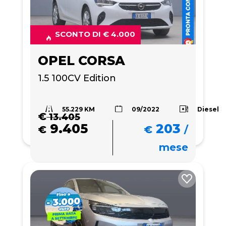
SCONTO DI € 4.000
OPEL CORSA
1.5 100CV Edition 
55.229 KM
Diesel
09/2022
€
13.405
9.405
203
€
€
/
mese