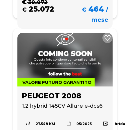
€
30.072
25.072
464
€
€
/
mese
VALORE FUTURO GARANTITO
PEUGEOT 2008
1.2 hybrid 145CV Allure e-dcs6
27.548 KM
Ibrida
05/2025