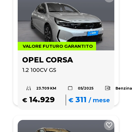
VALORE FUTURO GARANTITO
OPEL CORSA
1.2 100CV GS
23.709 KM
Benzin
05/2025
14.929
311
€
€
/
mese