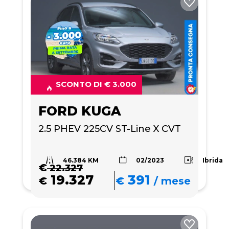
SCONTO DI € 3.000
FORD KUGA
2.5 PHEV 225CV ST-Line X CVT
46.384 KM
Ibrida
02/2023
€
22.327
19.327
391
€
€
/
mese