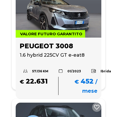
VALORE FUTURO GARANTITO
PEUGEOT 3008
1.6 hybrid 225CV GT e-eat8
57.136 KM
Ibrida
01/2023
22.631
452
€
€
/
mese