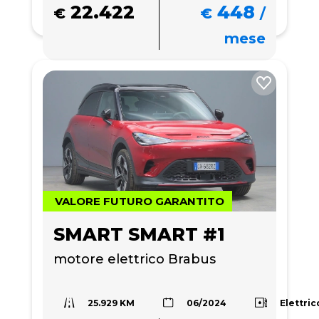
22.422
448
€
€
/
mese
VALORE FUTURO GARANTITO
SMART SMART #1
motore elettrico Brabus
25.929 KM
Elettric
06/2024