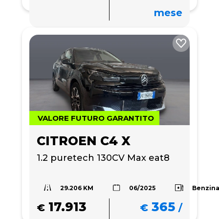
mese
VALORE FUTURO GARANTITO
CITROEN C4 X
1.2 puretech 130CV Max eat8
29.206 KM
Benzin
06/2025
17.913
365
€
€
/