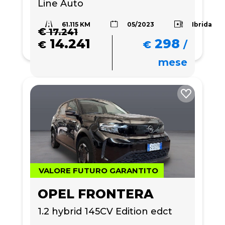
Line Auto
61.115 KM
Ibrida
05/2023
€
17.241
14.241
298
€
€
/
mese
VALORE FUTURO GARANTITO
OPEL FRONTERA
1.2 hybrid 145CV Edition edct