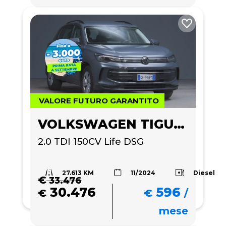
VALORE FUTURO GARANTITO
VOLKSWAGEN TIGUAN
2.0 TDI 150CV Life DSG
27.613 KM
Diesel
11/2024
€
33.476
30.476
596
€
€
/
mese