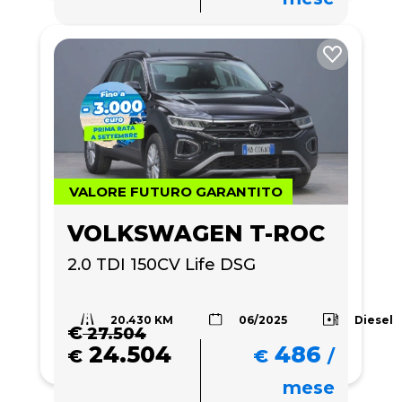
VALORE FUTURO GARANTITO
VOLKSWAGEN T-ROC
2.0 TDI 150CV Life DSG
20.430 KM
Diesel
06/2025
€
27.504
24.504
486
€
€
/
mese