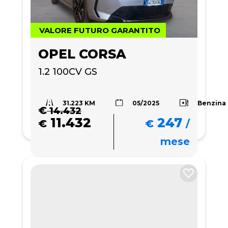
VALORE FUTURO GARANTITO
OPEL CORSA
1.2 100CV GS
31.223 KM
Benzina
05/2025
€
14.432
11.432
247
€
€
/
mese