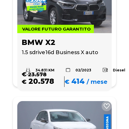
VALORE FUTURO GARANTITO
BMW X2
1.5 sdrive16d Business X auto
34.831 KM
Diesel
02/2023
€
23.578
20.578
414
€
€
/
mese