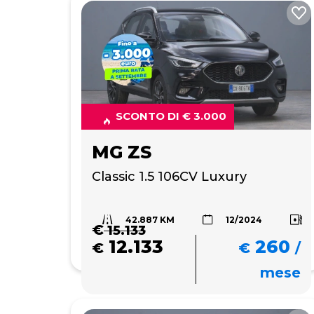
SCONTO DI € 3.000
MG ZS
Classic 1.5 106CV Luxury
42.887 KM
12/2024
€
15.133
12.133
260
€
€
/
mese