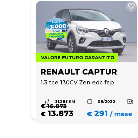
VALORE FUTURO GARANTITO
RENAULT CAPTUR
1.3 tce 130CV Zen edc fap
31.283 KM
08/2020
€
16.873
13.873
291
€
€
/
mese