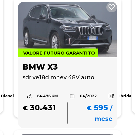
VALORE FUTURO GARANTITO
BMW X3
sdrive18d mhev 48V auto
64.476 KM
Diesel
Ibrida
04/2022
30.431
595
€
€
/
mese