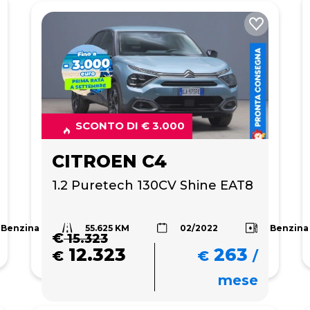
SCONTO DI € 3.000
CITROEN C4
1.2 Puretech 130CV Shine EAT8
55.625 KM
Benzina
Benzina
02/2022
€
15.323
12.323
263
€
€
/
mese