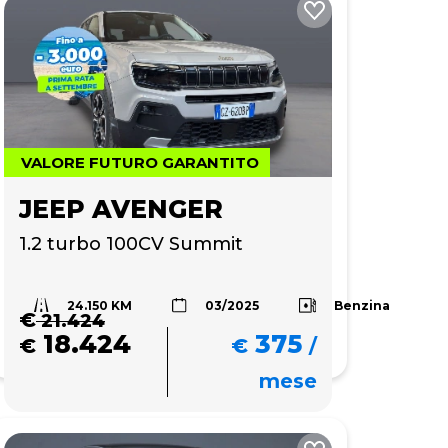
VALORE FUTURO GARANTITO
JEEP AVENGER
1.2 turbo 100CV Summit
24.150 KM
Benzina
03/2025
€
21.424
18.424
375
€
€
/
mese