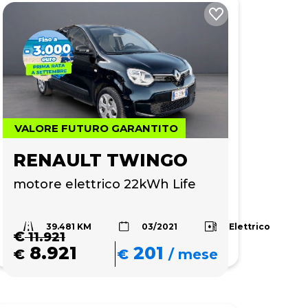
VALORE FUTURO GARANTITO
RENAULT TWINGO
motore elettrico 22kWh Life
39.481 KM
Elettrico
03/2021
€
11.921
8.921
201
€
€
/
mese