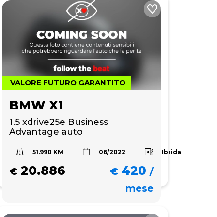
VALORE FUTURO GARANTITO
BMW X1
1.5 xdrive25e Business 
Advantage auto
51.990 KM
Ibrida
06/2022
20.886
420
€
€
/
mese