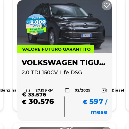
VALORE FUTURO GARANTITO
VOLKSWAGEN TIGUAN
2.0 TDI 150CV Life DSG
27.199 KM
Benzina
Diesel
02/2025
€
33.576
30.576
597
€
€
/
mese