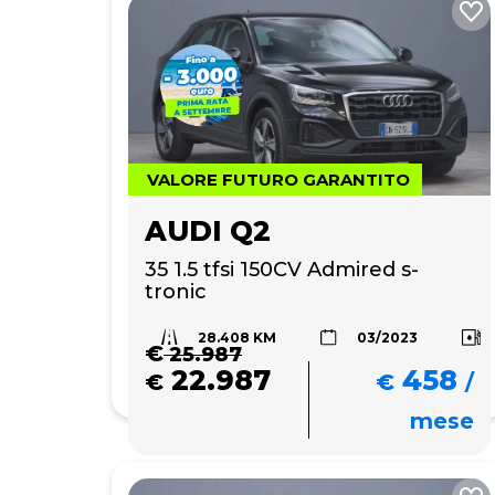
VALORE FUTURO GARANTITO
AUDI Q2
35 1.5 tfsi 150CV Admired s-
tronic
28.408 KM
03/2023
€
25.987
22.987
458
€
€
/
mese