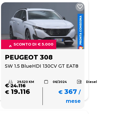
SCONTO DI € 5.000
PEUGEOT 308
SW 1.5 BlueHDI 130CV GT EAT8
29.520 KM
Diesel
06/2024
€
24.116
19.116
367
€
€
/
mese