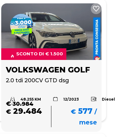
SCONTO DI € 1.500
VOLKSWAGEN GOLF
2.0 tdi 200CV GTD dsg
48.255 KM
Diesel
12/2023
€
30.984
29.484
577
€
€
/
mese