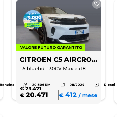
VALORE FUTURO GARANTITO
CITROEN C5 AIRCROSS
1.5 bluehdi 130CV Max eat8
20.806 KM
Benzina
Diesel
08/2024
€
23.471
20.471
412
€
€
/
mese