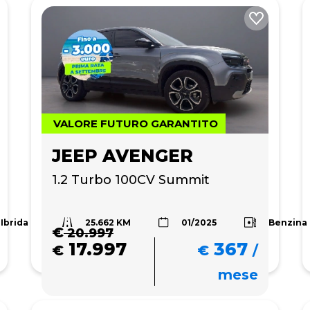
VALORE FUTURO GARANTITO
JEEP AVENGER
1.2 Turbo 100CV Summit
25.662 KM
Ibrida
Benzina
01/2025
€
20.997
17.997
367
€
€
/
mese