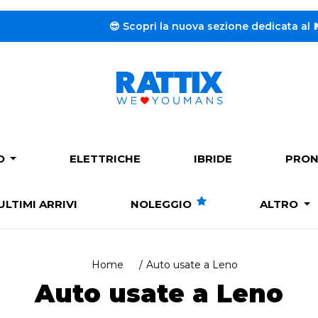
la nuova sezione dedicata al
Noleggio a lungo termine.
➔
PO
ELETTRICHE
IBRIDE
PRON
ULTIMI ARRIVI
NOLEGGIO
ALTRO
Home
Auto usate a Leno
Auto usate a Leno