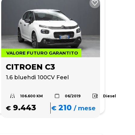
VALORE FUTURO GARANTITO
CITROEN C3
1.6 bluehdi 100CV Feel
106.600 KM
Diesel
06/2019
9.443
210
€
€
/
mese