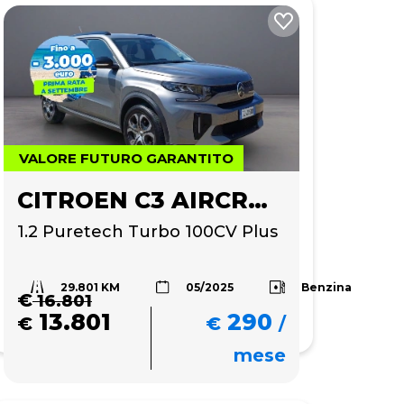
VALORE FUTURO GARANTITO
CITROEN C3 AIRCROSS
1.2 Puretech Turbo 100CV Plus
29.801 KM
Benzina
05/2025
€
16.801
13.801
290
€
€
/
mese