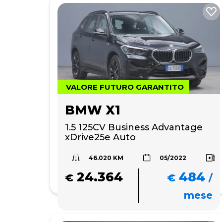
VALORE FUTURO GARANTITO
BMW X1
1.5 125CV Business Advantage 
xDrive25e Auto
46.020 KM
05/2022
24.364
484
€
€
/
mese