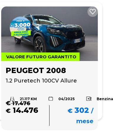
VALORE FUTURO GARANTITO
PEUGEOT 2008
1.2 Puretech 100CV Allure 
21.117 KM
Benzina
04/2025
€
17.476
14.476
302
€
€
/
mese