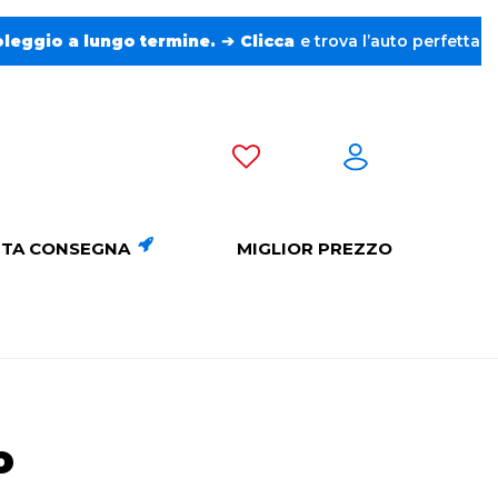
icca
e trova l’auto perfetta senza pensieri. ❤️
TA CONSEGNA
MIGLIOR PREZZO
o