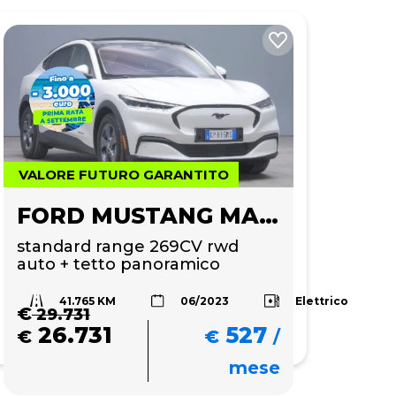
VALORE FUTURO GARANTITO
FORD MUSTANG MACH-E
standard range 269CV rwd 
auto + tetto panoramico 
41.765 KM
Elettrico
06/2023
€
29.731
26.731
527
€
€
/
mese