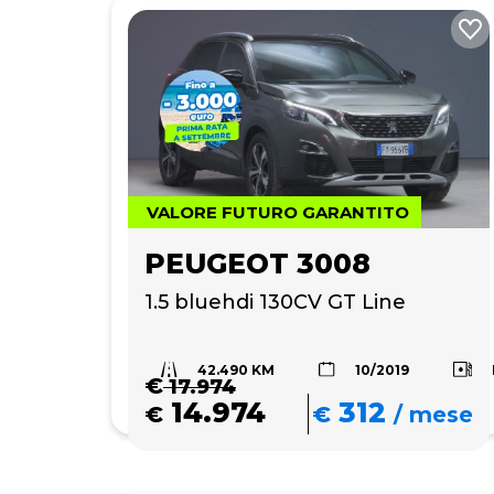
VALORE FUTURO GARANTITO
PEUGEOT 3008
1.5 bluehdi 130CV GT Line 
42.490 KM
10/2019
€
17.974
14.974
312
€
€
/
mese