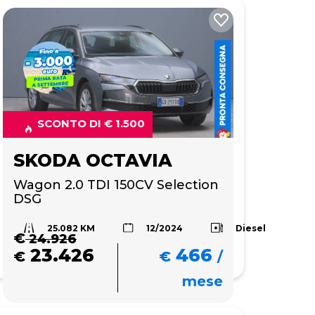
SCONTO DI € 1.500
SKODA OCTAVIA
Wagon 2.0 TDI 150CV Selection 
DSG
25.082 KM
Diesel
12/2024
€
24.926
23.426
466
€
€
/
mese