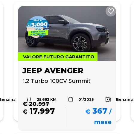
VALORE FUTURO GARANTITO
JEEP AVENGER
1.2 Turbo 100CV Summit
25.662 KM
Benzina
Benzina
01/2025
€
20.997
17.997
367
€
€
/
mese