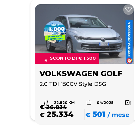
SCONTO DI € 1.500
VOLKSWAGEN GOLF
2.0 TDI 150CV Style DSG
22.820 KM
04/2025
€
26.834
25.334
501
€
€
/
mese