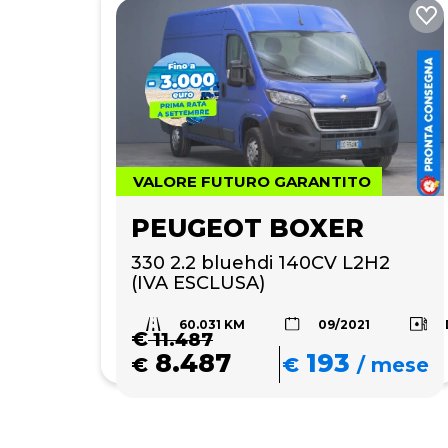
VALORE FUTURO GARANTITO
PEUGEOT BOXER
330 2.2 bluehdi 140CV L2H2 
(IVA ESCLUSA)
60.031 KM
09/2021
€
11.487
8.487
193
€
€
/
mese