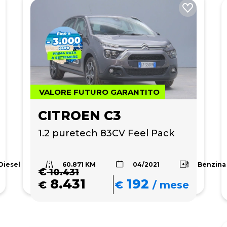
VALORE FUTURO GARANTITO
CITROEN C3
1.2 puretech 83CV Feel Pack
60.871 KM
Diesel
Benzina
04/2021
€
10.431
8.431
192
€
€
/
mese