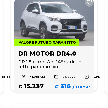
VALORE FUTURO GARANTITO
DR MOTOR DR4.0
DR 1.5 turbo Gpl 149cv dct + 
tetto panoramico 
41.981 KM
Ibrida
GPL
05/2022
15.237
316
€
€
/
mese