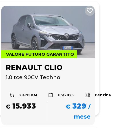
VALORE FUTURO GARANTITO
RENAULT CLIO
1.0 tce 90CV Techno
29.715 KM
Benzina
03/2025
15.933
329
€
€
/
mese