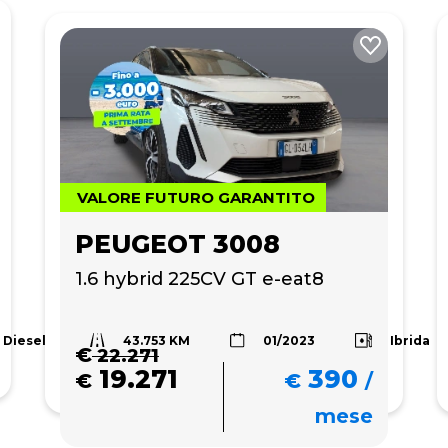
VALORE FUTURO GARANTITO
PEUGEOT 3008
1.6 hybrid 225CV GT e-eat8
43.753 KM
Diesel
Ibrida
01/2023
€
22.271
19.271
390
€
€
/
mese