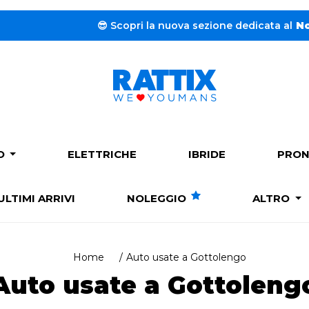
 nuova sezione dedicata al
Noleggio a lungo termine.
➔
Cl
PO
ELETTRICHE
IBRIDE
PRON
ULTIMI ARRIVI
NOLEGGIO
ALTRO
Home
Auto usate a Gottolengo
Auto usate a Gottoleng