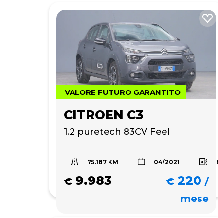
VALORE FUTURO GARANTITO
CITROEN C3
1.2 puretech 83CV Feel
75.187 KM
04/2021
9.983
220
€
€
/
mese