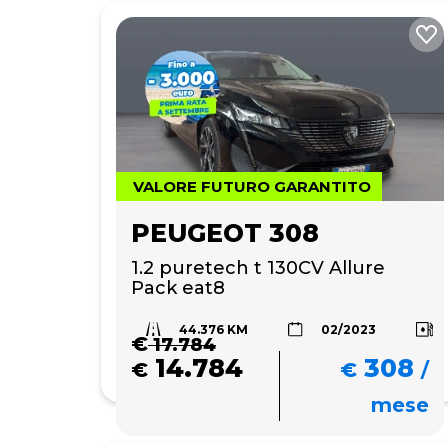
VALORE FUTURO GARANTITO
PEUGEOT 308
1.2 puretech t 130CV Allure 
Pack eat8
44.376 KM
02/2023
€
17.784
14.784
308
€
€
/
mese