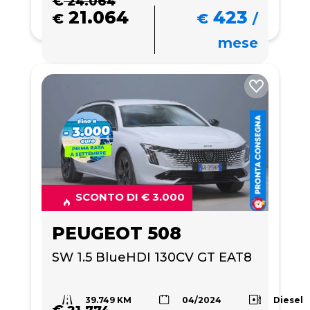
€
24.064
21.064
423
€
€
/
mese
SCONTO DI € 3.000
PEUGEOT 508
SW 1.5 BlueHDI 130CV GT EAT8
39.749 KM
Diesel
04/2024