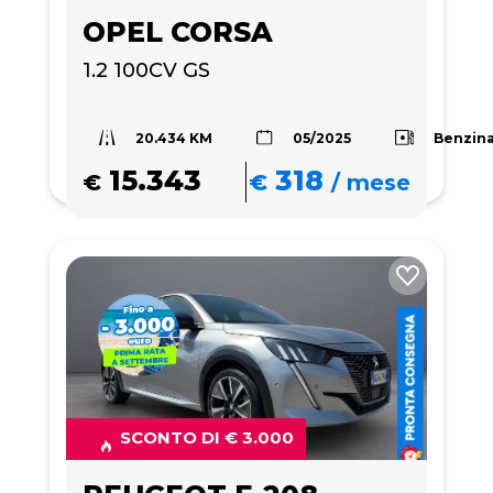
OPEL CORSA
1.2 100CV GS
20.434 KM
Benzin
05/2025
15.343
318
€
€
/
mese
SCONTO DI € 3.000