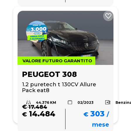
VALORE FUTURO GARANTITO
PEUGEOT 308
1.2 puretech t 130CV Allure 
Pack eat8
44.376 KM
Benzin
02/2023
€
17.484
14.484
303
€
€
/
mese