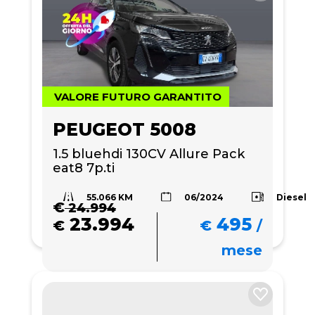
VALORE FUTURO GARANTITO
PEUGEOT 5008
1.5 bluehdi 130CV Allure Pack 
eat8 7p.ti
55.066 KM
Diesel
06/2024
€
24.994
23.994
495
€
€
/
mese