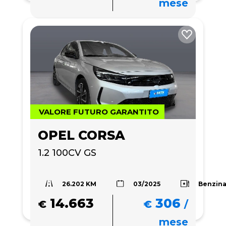
mese
VALORE FUTURO GARANTITO
OPEL CORSA
1.2 100CV GS
26.202 KM
Benzin
03/2025
14.663
306
€
€
/
mese