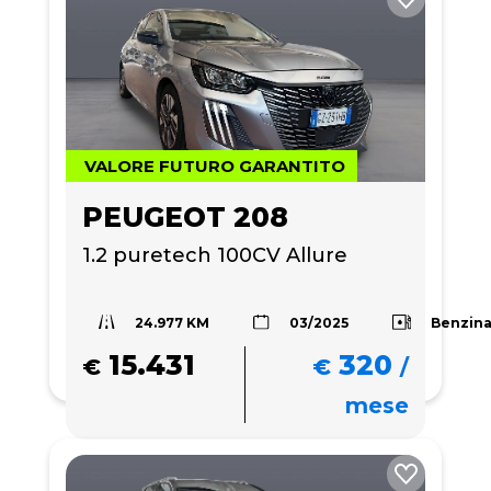
VALORE FUTURO GARANTITO
PEUGEOT 208
1.2 puretech 100CV Allure
24.977 KM
Benzin
03/2025
15.431
320
€
€
/
mese