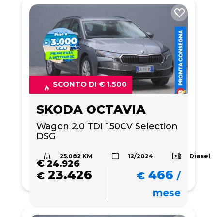
SCONTO DI € 1.500
SKODA OCTAVIA
Wagon 2.0 TDI 150CV Selection 
DSG
25.082 KM
Diesel
12/2024
€
24.926
23.426
466
€
€
/
mese