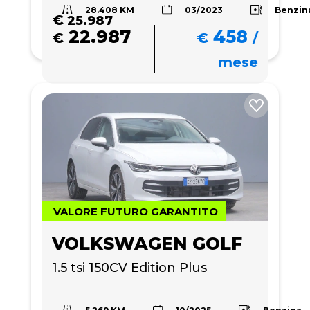
28.408 KM
Benzin
03/2023
€
25.987
22.987
458
€
€
/
mese
VALORE FUTURO GARANTITO
VOLKSWAGEN GOLF
1.5 tsi 150CV Edition Plus
5.269 KM
Benzina
10/2025