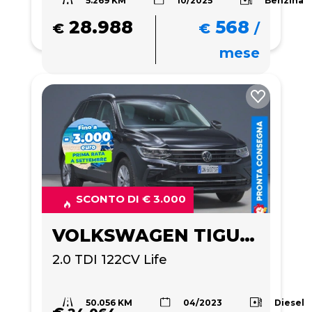
28.988
568
€
€
/
mese
SCONTO DI € 3.000
VOLKSWAGEN TIGUAN
2.0 TDI 122CV Life
50.056 KM
Diesel
04/2023