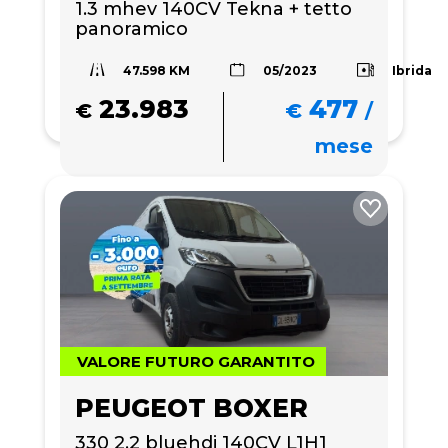
1.3 mhev 140CV Tekna + tetto 
panoramico 
47.598 KM
Ibrida
05/2023
23.983
477
€
€
/
mese
VALORE FUTURO GARANTITO
PEUGEOT BOXER
330 2.2 bluehdi 140CV L1H1 