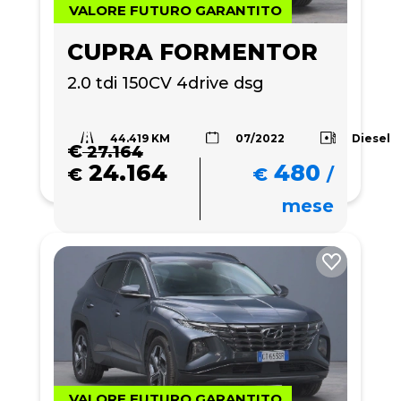
VALORE FUTURO GARANTITO
CUPRA FORMENTOR
2.0 tdi 150CV 4drive dsg
44.419 KM
Diesel
07/2022
€
27.164
24.164
480
€
€
/
mese
VALORE FUTURO GARANTITO