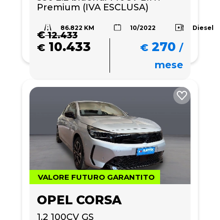
Premium (IVA ESCLUSA)
86.822 KM
Diesel
10/2022
€
12.433
10.433
270
€
€
/
mese
VALORE FUTURO GARANTITO
OPEL CORSA
1.2 100CV GS