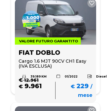
VALORE FUTURO GARANTITO
FIAT DOBLO
Cargo 1.6 MJT 90CV CH1 Easy 
(IVA ESCLUSA)
39.189 KM
Diesel
01/2022
€
12.961
9.961
229
€
€
/
mese