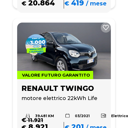
20.864
419
€
€
/
mese
VALORE FUTURO GARANTITO
RENAULT TWINGO
motore elettrico 22kWh Life
39.481 KM
Elettric
03/2021
€
11.921
8.921
201
€
€
/
mese