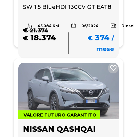
SW 1.5 BlueHDI 130CV GT EAT8
45.084 KM
Diesel
06/2024
€
21.374
18.374
374
€
€
/
mese
VALORE FUTURO GARANTITO
NISSAN QASHQAI