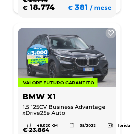
€
21.774
18.774
381
€
€
/
mese
VALORE FUTURO GARANTITO
BMW X1
1.5 125CV Business Advantage 
xDrive25e Auto
46.020 KM
Ibrida
05/2022
€
23.864