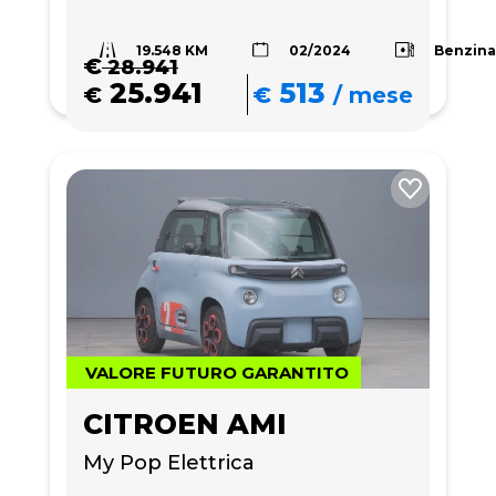
19.548 KM
Benzin
02/2024
€
28.941
25.941
513
€
€
/
mese
VALORE FUTURO GARANTITO
CITROEN AMI
My Pop Elettrica