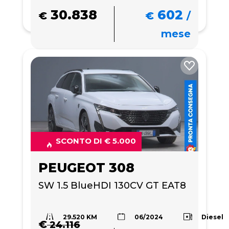
30.838
602
€
€
/
mese
SCONTO DI € 5.000
PEUGEOT 308
SW 1.5 BlueHDI 130CV GT EAT8
29.520 KM
Diesel
06/2024
€
24.116