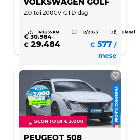
VOLKSWAGEN GOLF
2.0 tdi 200CV GTD dsg
48.255 KM
Diesel
12/2023
€
30.984
29.484
577
€
€
/
mese
SCONTO DI € 3.000
PEUGEOT 508