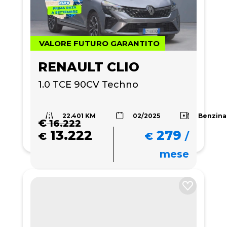
VALORE FUTURO GARANTITO
RENAULT CLIO
1.0 TCE 90CV Techno
22.401 KM
Benzina
02/2025
€
16.222
13.222
279
€
€
/
mese