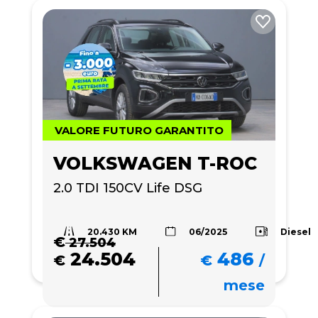
VALORE FUTURO GARANTITO
VOLKSWAGEN T-ROC
2.0 TDI 150CV Life DSG
20.430 KM
Diesel
06/2025
€
27.504
24.504
486
€
€
/
mese