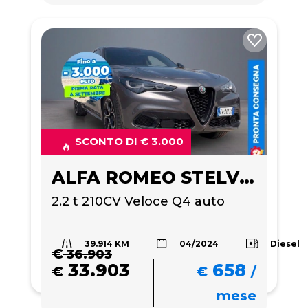
SCONTO DI € 3.000
ALFA ROMEO STELVIO
2.2 t 210CV Veloce Q4 auto
39.914 KM
Diesel
04/2024
€
36.903
33.903
658
€
€
/
mese