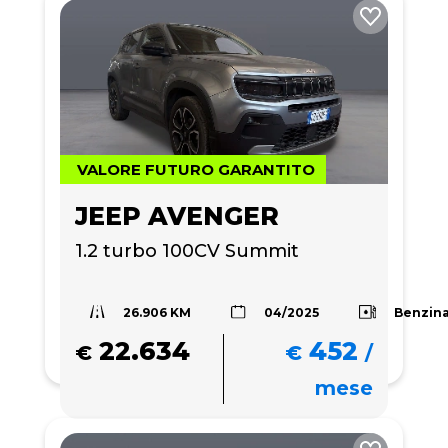
VALORE FUTURO GARANTITO
JEEP AVENGER
1.2 turbo 100CV Summit
26.906 KM
Benzin
04/2025
22.634
452
€
€
/
mese