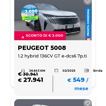
SCONTO DI € 3.000
PEUGEOT 5008
1.2 hybrid 136CV GT e-dcs6 7p.ti
26.643 KM
Ibrida
02/2025
€
30.941
27.941
549
€
€
/
mese