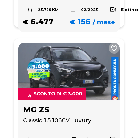
23.729 KM
Elettric
02/2023
6.477
156
€
€
/
mese
SCONTO DI € 3.000
MG ZS
Classic 1.5 106CV Luxury