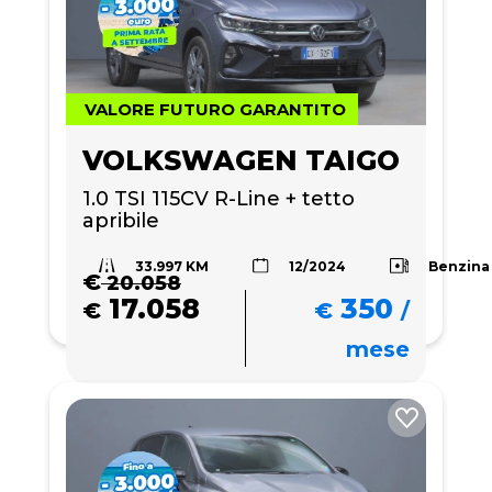
VALORE FUTURO GARANTITO
VOLKSWAGEN TAIGO
1.0 TSI 115CV R-Line + tetto 
apribile
33.997 KM
Benzina
12/2024
€
20.058
17.058
350
€
€
/
mese