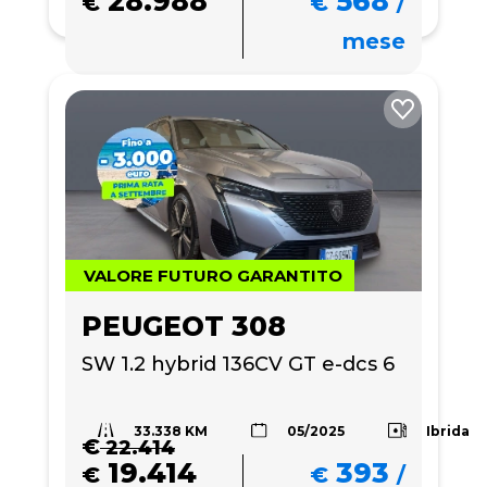
28.988
568
€
€
/
mese
VALORE FUTURO GARANTITO
PEUGEOT 308
SW 1.2 hybrid 136CV GT e-dcs 6
33.338 KM
Ibrida
05/2025
€
22.414
19.414
393
€
€
/