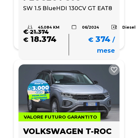
SW 1.5 BlueHDI 130CV GT EAT8
45.084 KM
Diesel
06/2024
€
21.374
18.374
374
€
€
/
mese
VALORE FUTURO GARANTITO
VOLKSWAGEN T-ROC