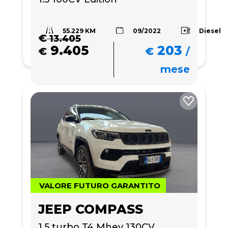
55.229 KM
Diesel
09/2022
€
13.405
9.405
203
€
€
/
mese
VALORE FUTURO GARANTITO
JEEP COMPASS
1.5 turbo T4 Mhev 130CV 