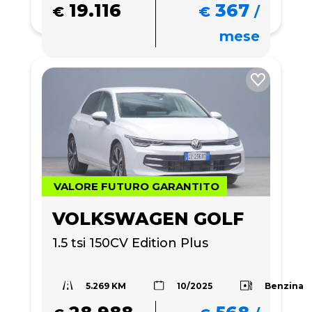
19.116
367
€
€
/
mese
VALORE FUTURO GARANTITO
VOLKSWAGEN GOLF
1.5 tsi 150CV Edition Plus
5.269 KM
Benzina
10/2025