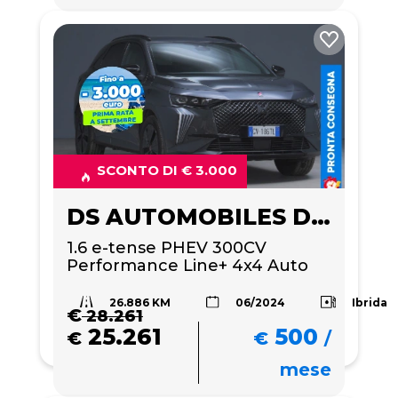
SCONTO DI € 3.000
DS AUTOMOBILES DS 7
1.6 e-tense PHEV 300CV 
Performance Line+ 4x4 Auto
26.886 KM
Ibrida
06/2024
€
28.261
25.261
500
€
€
/
mese