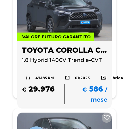
VALORE FUTURO GARANTITO
TOYOTA COROLLA CROSS
1.8 Hybrid 140CV Trend e-CVT
47.185 KM
Ibrida
01/2023
29.976
586
€
€
/
mese