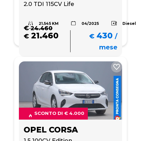
2.0 TDI 115CV Life
21.545 KM
Diesel
04/2025
€
24.460
21.460
430
€
€
/
mese
SCONTO DI € 4.000
OPEL CORSA
1.5 100CV Edition 