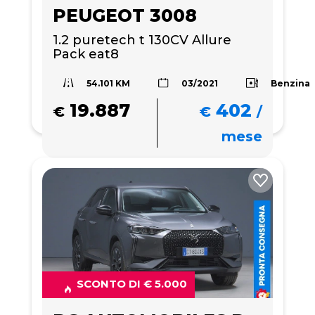
PEUGEOT 3008
1.2 puretech t 130CV Allure 
Pack eat8
54.101 KM
Benzina
03/2021
19.887
402
€
€
/
mese
SCONTO DI € 5.000