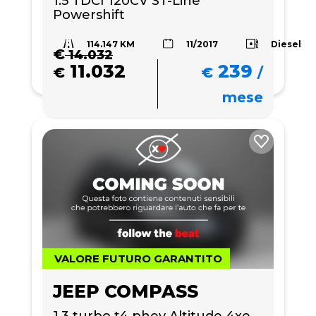
1.5 TDCI 120CV ST-Line 
Powershift
114.147 KM
Diesel
11/2017
€
14.032
11.032
239
€
€
/
mese
VALORE FUTURO GARANTITO
JEEP COMPASS