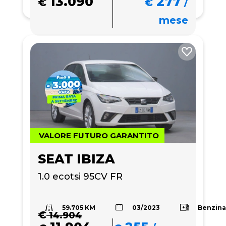
13.090
277
€
€
/
mese
VALORE FUTURO GARANTITO
SEAT IBIZA
1.0 ecotsi 95CV FR
59.705 KM
Benzin
03/2023
€
14.904