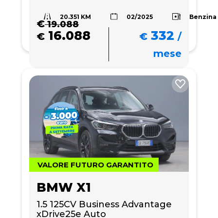
20.351 KM
Benzina
02/2025
€
19.088
16.088
332
€
€
/
mese
VALORE FUTURO GARANTITO
BMW X1
1.5 125CV Business Advantage 
xDrive25e Auto