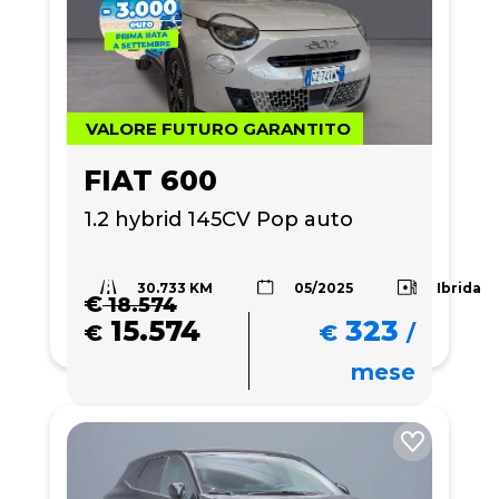
VALORE FUTURO GARANTITO
FIAT 600
1.2 hybrid 145CV Pop auto
30.733 KM
Ibrida
05/2025
€
18.574
15.574
323
€
€
/
mese