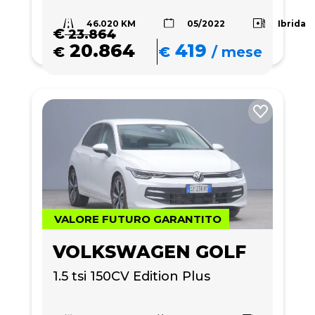
46.020 KM
Ibrida
05/2022
€
23.864
20.864
419
€
€
/
mese
VALORE FUTURO GARANTITO
VOLKSWAGEN GOLF
1.5 tsi 150CV Edition Plus