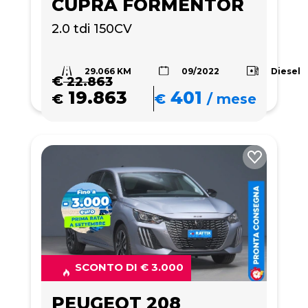
CUPRA FORMENTOR
2.0 tdi 150CV
29.066 KM
Diesel
09/2022
€
22.863
19.863
401
€
€
/
mese
SCONTO DI € 3.000
PEUGEOT 208