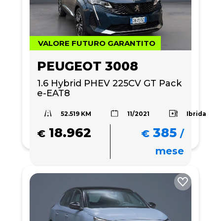
VALORE FUTURO GARANTITO
PEUGEOT 3008
1.6 Hybrid PHEV 225CV GT Pack 
e-EAT8
52.519 KM
Ibrida
11/2021
18.962
385
€
€
/
mese