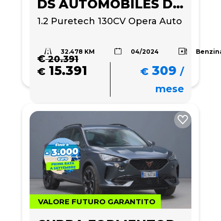
DS AUTOMOBILES DS 3
1.2 Puretech 130CV Opera Auto
32.478 KM
Benzin
04/2024
€
20.391
15.391
309
€
€
/
mese
VALORE FUTURO GARANTITO