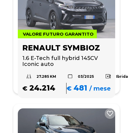
VALORE FUTURO GARANTITO
RENAULT SYMBIOZ
1.6 E-Tech full hybrid 145CV 
Iconic auto
27.285 KM
Ibrida
03/2025
24.214
481
€
€
/
mese