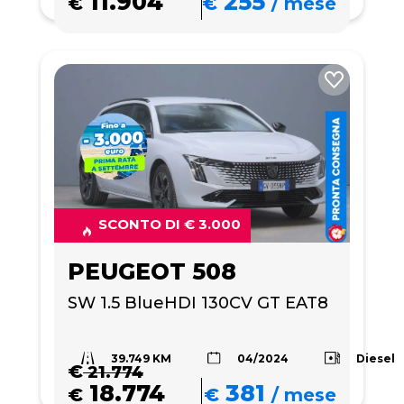
11.904
255
€
€
/
mese
SCONTO DI € 3.000
PEUGEOT 508
SW 1.5 BlueHDI 130CV GT EAT8
39.749 KM
Diesel
04/2024
€
21.774
18.774
381
€
€
/
mese