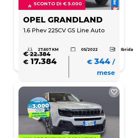
SCONTO DI € 5.000
OPEL GRANDLAND
1.6 Phev 225CV GS Line Auto
27.607 KM
Ibrida
05/2022
€
22.384
17.384
344
€
€
/
mese