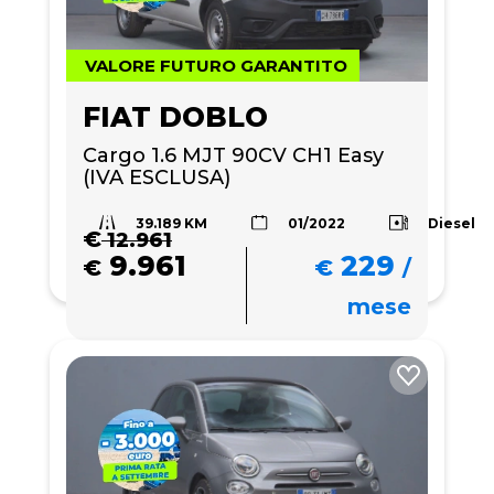
VALORE FUTURO GARANTITO
FIAT DOBLO
Cargo 1.6 MJT 90CV CH1 Easy 
(IVA ESCLUSA)
39.189 KM
Diesel
01/2022
€
12.961
9.961
229
€
€
/
mese