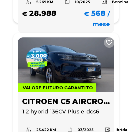
5.269 KM
Benzina
10/2025
28.988
568
€
€
/
mese
VALORE FUTURO GARANTITO
CITROEN C5 AIRCROSS
1.2 hybrid 136CV Plus e-dcs6
25.422 KM
Ibrida
03/2025