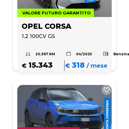
VALORE FUTURO GARANTITO
OPEL CORSA
1.2 100CV GS
20.367 KM
Benzin
04/2025
15.343
318
€
€
/
mese