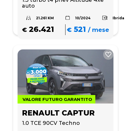
1.3 turbo t4 phev Altitude 4xe 
auto
21.261 KM
Ibrida
10/2024
26.421
521
€
€
/
mese
VALORE FUTURO GARANTITO
RENAULT CAPTUR
1.0 TCE 90CV Techno