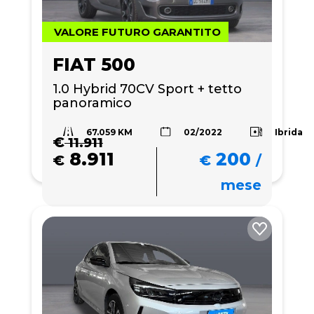
VALORE FUTURO GARANTITO
FIAT 500
1.0 Hybrid 70CV Sport + tetto 
panoramico
67.059 KM
Ibrida
02/2022
€
11.911
8.911
200
€
€
/
mese