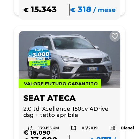
15.343
318
€
€
/
mese
VALORE FUTURO GARANTITO
SEAT ATECA
2.0 tdi Xcellence 150cv 4Drive 
dsg + tetto apribile
139.155 KM
Diesel
05/2019
€
16.090