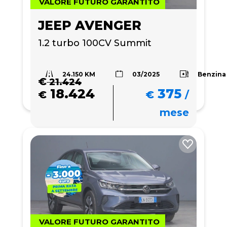
VALORE FUTURO GARANTITO
JEEP AVENGER
1.2 turbo 100CV Summit
24.150 KM
Benzina
03/2025
€
21.424
18.424
375
€
€
/
mese
VALORE FUTURO GARANTITO