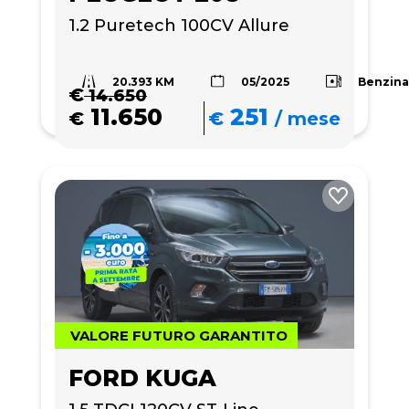
1.2 Puretech 100CV Allure
20.393 KM
Benzin
05/2025
€
14.650
11.650
251
€
€
/
mese
VALORE FUTURO GARANTITO
FORD KUGA