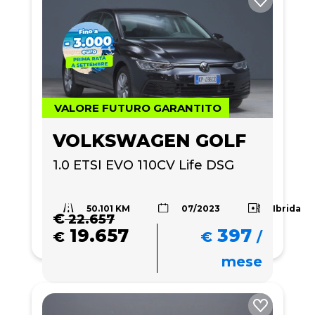
VALORE FUTURO GARANTITO
VOLKSWAGEN GOLF
1.0 ETSI EVO 110CV Life DSG
50.101 KM
Ibrida
07/2023
€
22.657
19.657
397
€
€
/
mese