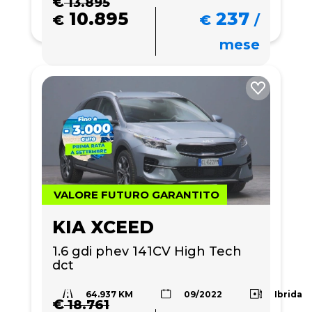
€
13.895
10.895
237
€
€
/
mese
VALORE FUTURO GARANTITO
KIA XCEED
1.6 gdi phev 141CV High Tech 
dct
64.937 KM
Ibrida
09/2022
€
18.761