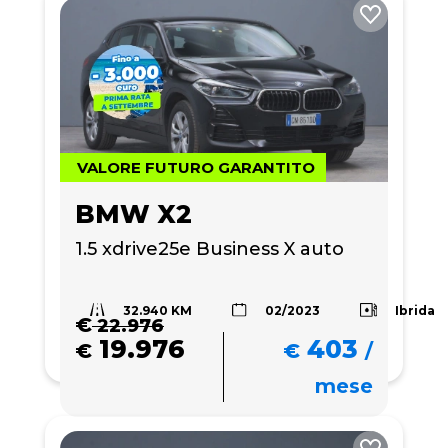
VALORE FUTURO GARANTITO
BMW X2
1.5 xdrive25e Business X auto
32.940 KM
Ibrida
02/2023
€
22.976
19.976
403
€
€
/
mese