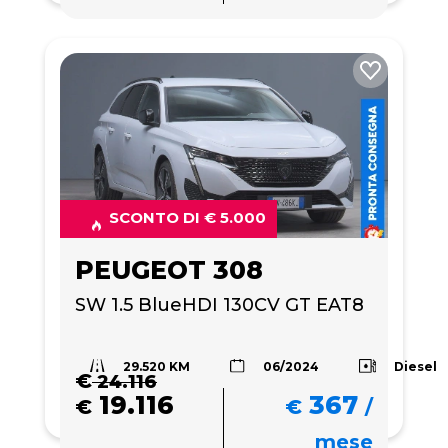
SCONTO DI € 5.000
PEUGEOT 308
SW 1.5 BlueHDI 130CV GT EAT8
29.520 KM
Diesel
06/2024
€
24.116
19.116
367
€
€
/
mese