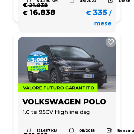
40.290 KM
Diesel
08/2023
€
21.838
16.838
335
€
€
/
mese
VALORE FUTURO GARANTITO
VOLKSWAGEN POLO
1.0 tsi 95CV Highline dsg
121.637 KM
Benzin
05/2018