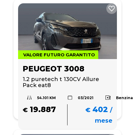
VALORE FUTURO GARANTITO
PEUGEOT 3008
1.2 puretech t 130CV Allure 
Pack eat8
54.101 KM
Benzina
03/2021
19.887
402
€
€
/
mese