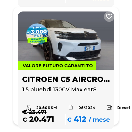
VALORE FUTURO GARANTITO
CITROEN C5 AIRCROSS
1.5 bluehdi 130CV Max eat8
20.806 KM
Diesel
08/2024
€
23.471
20.471
412
€
€
/
mese