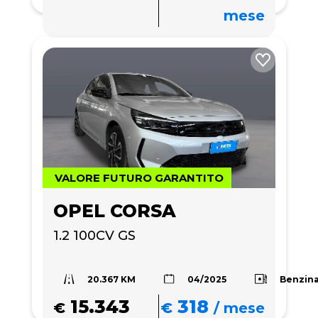
mese
VALORE FUTURO GARANTITO
OPEL CORSA
1.2 100CV GS
20.367 KM
Benzin
04/2025
15.343
318
€
€
/
mese