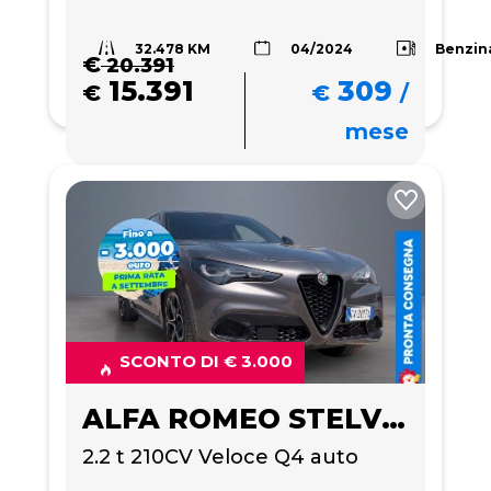
32.478 KM
Benzin
04/2024
€
20.391
15.391
309
€
€
/
mese
SCONTO DI € 3.000
ALFA ROMEO STELVIO
2.2 t 210CV Veloce Q4 auto