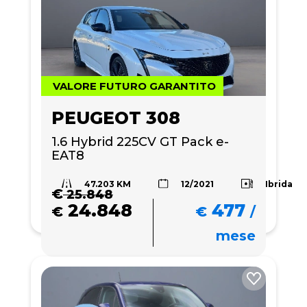
VALORE FUTURO GARANTITO
PEUGEOT 308
1.6 Hybrid 225CV GT Pack e-
EAT8
47.203 KM
Ibrida
12/2021
€
25.848
24.848
477
€
€
/
mese