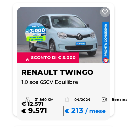
SCONTO DI € 3.000
RENAULT TWINGO
1.0 sce 65CV Equilibre
31.860 KM
Benzin
04/2024
€
12.571
9.571
213
€
€
/
mese