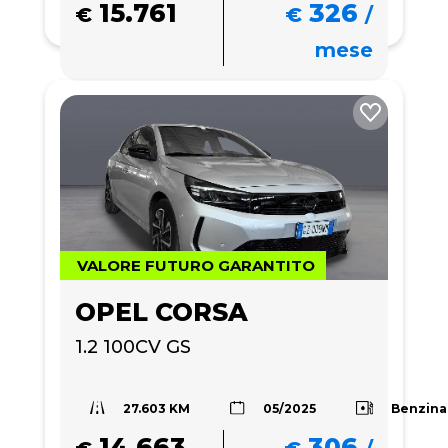
15.761
326
€
€
/
mese
VALORE FUTURO GARANTITO
OPEL CORSA
1.2 100CV GS
27.603 KM
Benzina
05/2025
14.663
306