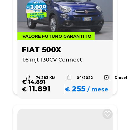
VALORE FUTURO GARANTITO
FIAT 500X
1.6 mjt 130CV Connect
74.283 KM
Diesel
04/2022
€
14.891
11.891
255
€
€
/
mese