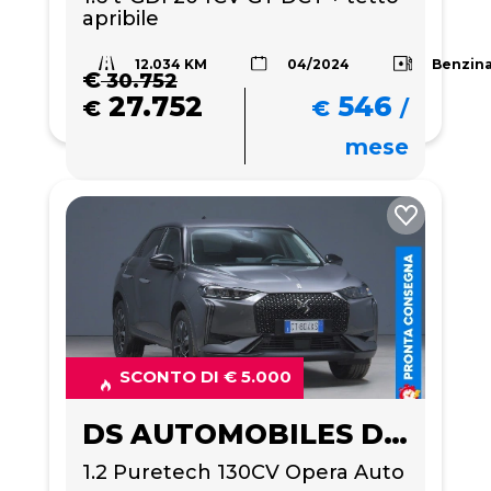
apribile
12.034 KM
Benzin
04/2024
€
30.752
27.752
546
€
€
/
mese
SCONTO DI € 5.000
DS AUTOMOBILES DS 3
1.2 Puretech 130CV Opera Auto