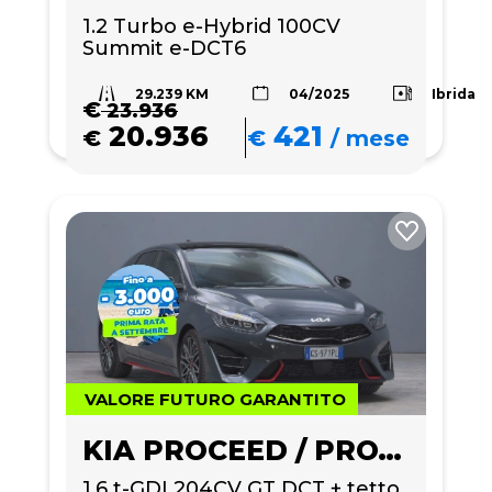
1.2 Turbo e-Hybrid 100CV 
Summit e-DCT6
29.239 KM
Ibrida
04/2025
€
23.936
20.936
421
€
€
/
mese
VALORE FUTURO GARANTITO
KIA PROCEED / PRO_CEE'D
1.6 t-GDI 204CV GT DCT + tetto 