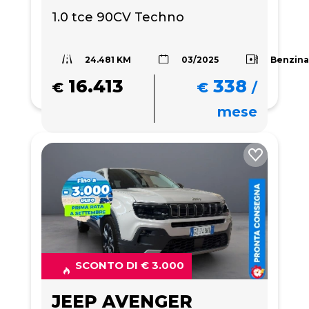
1.0 tce 90CV Techno
24.481 KM
Benzin
03/2025
16.413
338
€
€
/
mese
SCONTO DI € 3.000
JEEP AVENGER