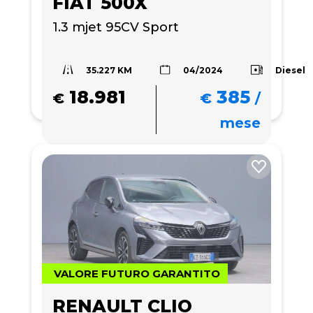
FIAT 500X
1.3 mjet 95CV Sport
35.227 KM
Diesel
04/2024
18.981
385
€
€
/
mese
VALORE FUTURO GARANTITO
RENAULT CLIO