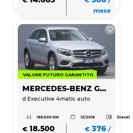
€
€
/
mese
VALORE FUTURO GARANTITO
MERCEDES-BENZ GLC 220
d Executive 4matic auto
169.000 KM
Diesel
12/2016
18.500
376
€
€
/