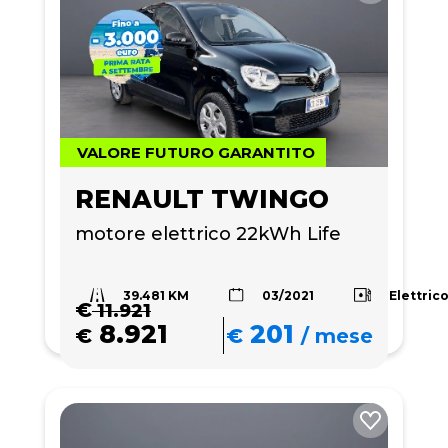
VALORE FUTURO GARANTITO
RENAULT TWINGO
motore elettrico 22kWh Life
39.481 KM
Elettric
03/2021
€
11.921
8.921
201
€
€
/
mese