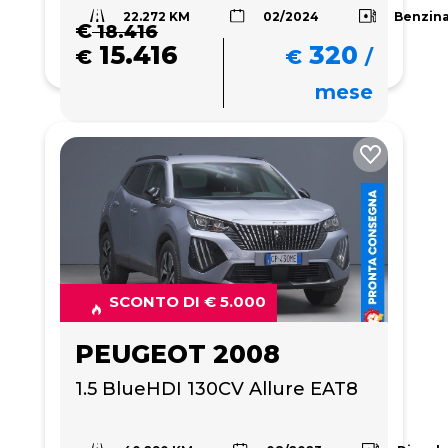
22.272 KM
Benzin
02/2024
€
18.416
15.416
320
€
€
/
mese
SCONTO DI € 5.000
PEUGEOT 2008
1.5 BlueHDI 130CV Allure EAT8