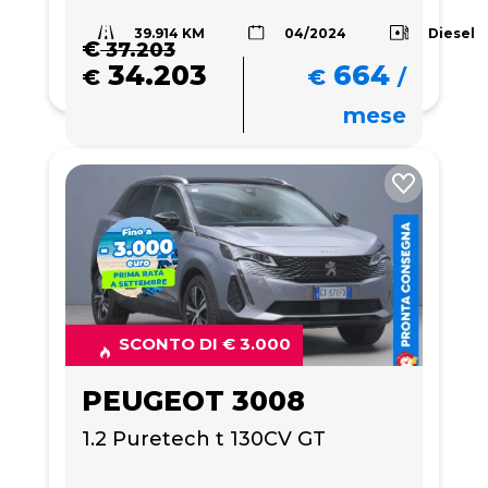
39.914 KM
Diesel
04/2024
€
37.203
34.203
664
€
€
/
mese
SCONTO DI € 3.000
PEUGEOT 3008
1.2 Puretech t 130CV GT