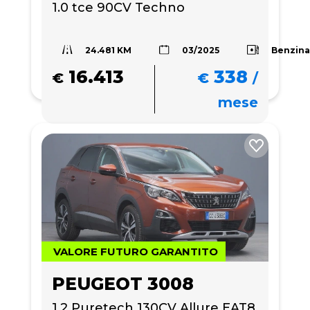
1.0 tce 90CV Techno
24.481 KM
Benzin
03/2025
16.413
338
€
€
/
mese
VALORE FUTURO GARANTITO
PEUGEOT 3008
1.2 Puretech 130CV Allure EAT8