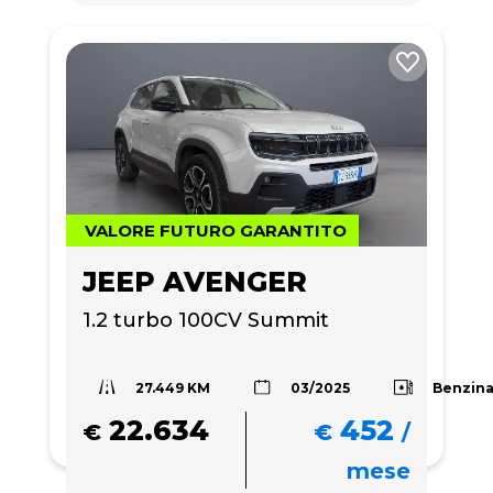
VALORE FUTURO GARANTITO
JEEP AVENGER
1.2 turbo 100CV Summit
27.449 KM
Benzin
03/2025
22.634
452
€
€
/
mese