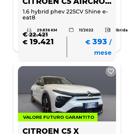
CITROEN C5 AIRCROSS
1.6 hybrid phev 225CV Shine e-
eat8
29.836 KM
Ibrida
11/2022
€
22.421
19.421
393
€
€
/
mese
VALORE FUTURO GARANTITO
CITROEN C5 X