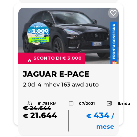
SCONTO DI € 3.000
JAGUAR E-PACE
2.0d i4 mhev 163 awd auto
61.781 KM
Ibrida
07/2021
€
24.644
21.644
434
€
€
/
mese