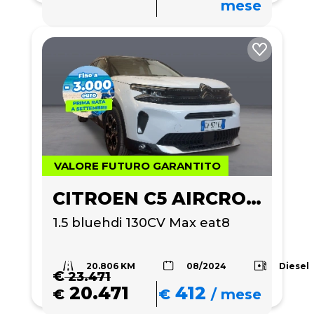
mese
VALORE FUTURO GARANTITO
CITROEN C5 AIRCROSS
1.5 bluehdi 130CV Max eat8
20.806 KM
Diesel
08/2024
€
23.471
20.471
412
€
€
/
mese