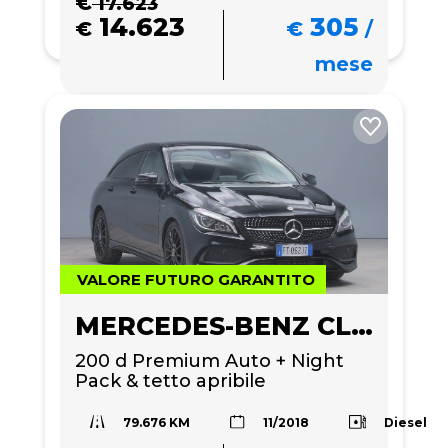
€
17.623
14.623
305
€
€
/
mese
VALORE FUTURO GARANTITO
MERCEDES-BENZ CLA 200
200 d Premium Auto + Night 
Pack & tetto apribile
79.676 KM
Diesel
11/2018