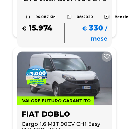
94.087 KM
Benzin
08/2020
15.974
330
€
€
/
mese
VALORE FUTURO GARANTITO
FIAT DOBLO
Cargo 1.6 MJT 90CV CH1 Easy 