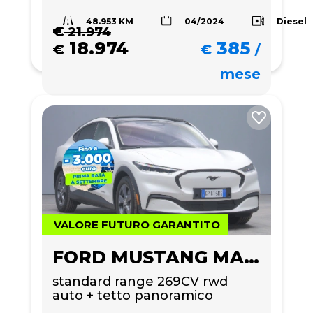
48.953 KM
Diesel
04/2024
€
21.974
18.974
385
€
€
/
mese
VALORE FUTURO GARANTITO
FORD MUSTANG MACH-E
standard range 269CV rwd 
auto + tetto panoramico 