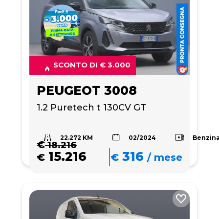
SCONTO DI € 3.000
PEUGEOT 3008
1.2 Puretech t 130CV GT
22.272 KM
Benzin
02/2024
€
18.216
15.216
316
€
€
/
mese