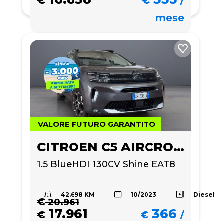
€
€
/
mese
VALORE FUTURO GARANTITO
CITROEN C5 AIRCROSS
1.5 BlueHDI 130CV Shine EAT8
42.698 KM
Diesel
10/2023
€
20.961
17.961
366
€
€
/