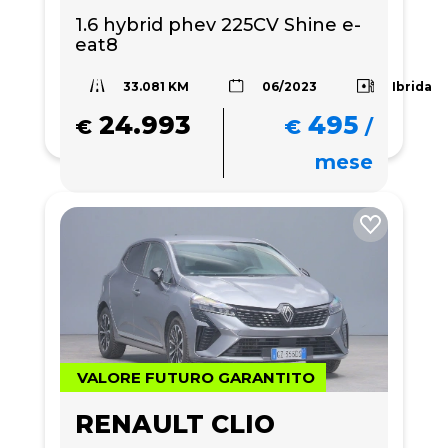
1.6 hybrid phev 225CV Shine e-
eat8
33.081 KM
Ibrida
06/2023
24.993
495
€
€
/
mese
VALORE FUTURO GARANTITO
RENAULT CLIO