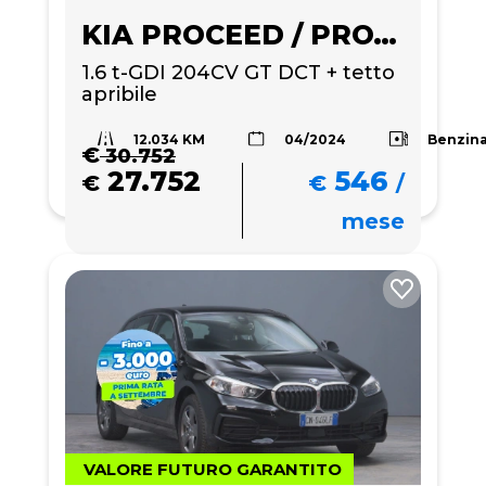
KIA PROCEED / PRO_CEE'D
1.6 t-GDI 204CV GT DCT + tetto 
apribile
12.034 KM
Benzin
04/2024
€
30.752
27.752
546
€
€
/
mese
VALORE FUTURO GARANTITO