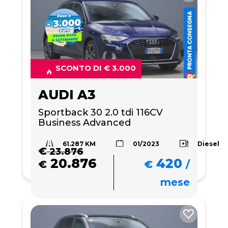
SCONTO DI € 3.000
AUDI A3
Sportback 30 2.0 tdi 116CV 
Business Advanced
61.287 KM
Diesel
01/2023
€
23.876
20.876
420
€
€
/
mese