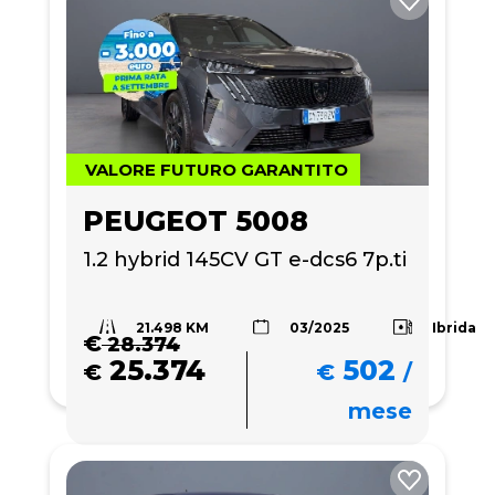
VALORE FUTURO GARANTITO
PEUGEOT 5008
1.2 hybrid 145CV GT e-dcs6 7p.ti
21.498 KM
Ibrida
03/2025
€
28.374
25.374
502
€
€
/
mese