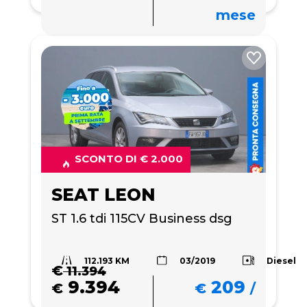
mese
SCONTO DI € 2.000
SEAT LEON
ST 1.6 tdi 115CV Business dsg
112.193 KM
Diesel
03/2019
€
11.394
9.394
209
€
€
/