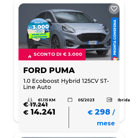
SCONTO DI € 3.000
FORD PUMA
1.0 Ecoboost Hybrid 125CV ST-
Line Auto
61.115 KM
Ibrida
05/2023
€
17.241
14.241
298
€
€
/
mese