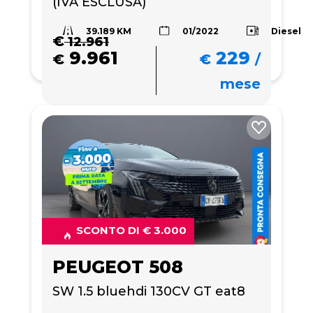
(IVA ESCLUSA)
39.189 KM
Diesel
01/2022
€
12.961
9.961
229
€
€
/
mese
SCONTO DI € 3.000
PEUGEOT 508
SW 1.5 bluehdi 130CV GT eat8