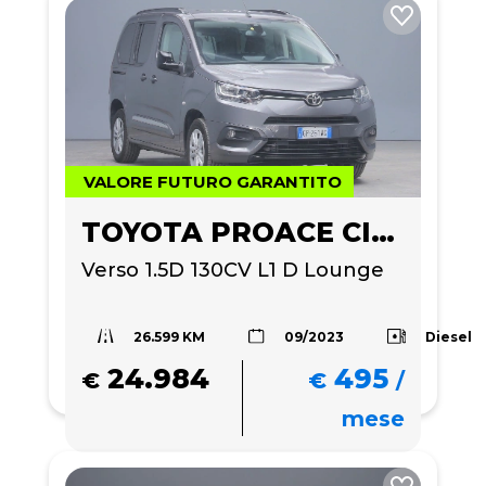
VALORE FUTURO GARANTITO
TOYOTA PROACE CITY
Verso 1.5D 130CV L1 D Lounge
26.599 KM
Diesel
09/2023
24.984
495
€
€
/
mese