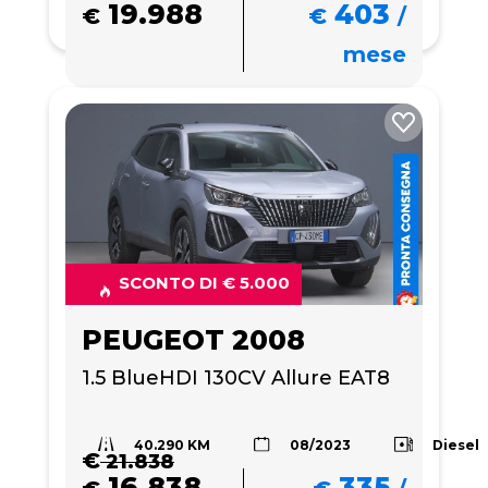
19.988
403
€
€
/
mese
SCONTO DI € 5.000
PEUGEOT 2008
1.5 BlueHDI 130CV Allure EAT8
40.290 KM
Diesel
08/2023
€
21.838
16.838
335