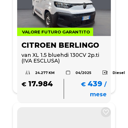
VALORE FUTURO GARANTITO
CITROEN BERLINGO
van XL 1.5 bluehdi 130CV 2p.ti 
(IVA ESCLUSA)
24.277 KM
Diesel
04/2025
17.984
439
€
€
/
mese