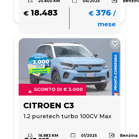
20.600 KM
Benzin
04/2025
18.483
376
€
€
/
mese
SCONTO DI € 3.000
CITROEN C3
1.2 puretech turbo 100CV Max
16.983 KM
Benzina
01/2025