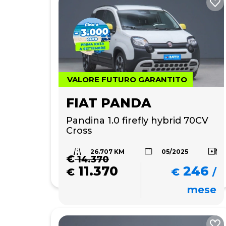
VALORE FUTURO GARANTITO
FIAT PANDA
Pandina 1.0 firefly hybrid 70CV 
Cross
26.707 KM
05/2025
€
14.370
11.370
246
€
€
/
mese