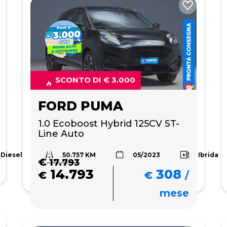
SCONTO DI € 3.000
FORD PUMA
1.0 Ecoboost Hybrid 125CV ST-
Line Auto
50.757 KM
Diesel
Ibrida
05/2023
€
17.793
14.793
308
€
€
/
mese