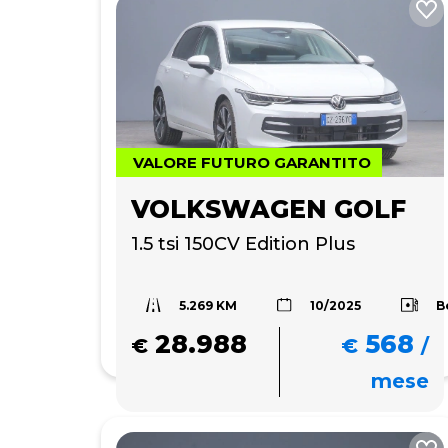
VALORE FUTURO GARANTITO
VOLKSWAGEN GOLF
1.5 tsi 150CV Edition Plus
5.269 KM
B
10/2025
28.988
568
€
€
/
mese