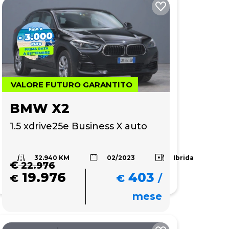
VALORE FUTURO GARANTITO
BMW X2
1.5 xdrive25e Business X auto
32.940 KM
Ibrida
02/2023
€
22.976
19.976
403
€
€
/
mese