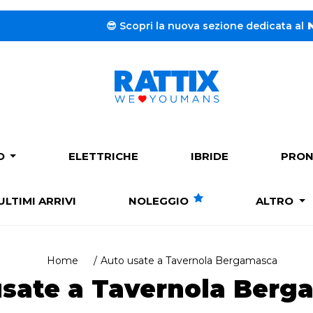
pri la nuova sezione dedicata al
Noleggio a lungo termine
PO
ELETTRICHE
IBRIDE
PRON
ULTIMI ARRIVI
NOLEGGIO
ALTRO
Home
Auto usate a Tavernola Bergamasca
usate a Tavernola Berg