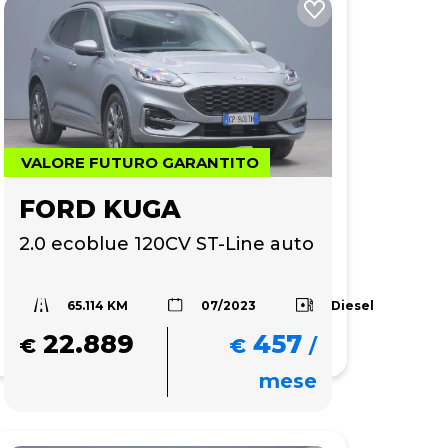
VALORE FUTURO GARANTITO
FORD KUGA
2.0 ecoblue 120CV ST-Line auto
65.114 KM
Diesel
07/2023
22.889
457
€
€
/
mese