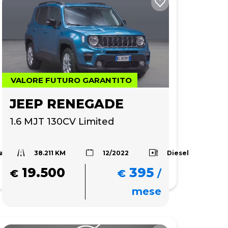
VALORE FUTURO GARANTITO
JEEP RENEGADE
1.6 MJT 130CV Limited
38.211 KM
a
Diesel
12/2022
19.500
395
€
€
/
mese