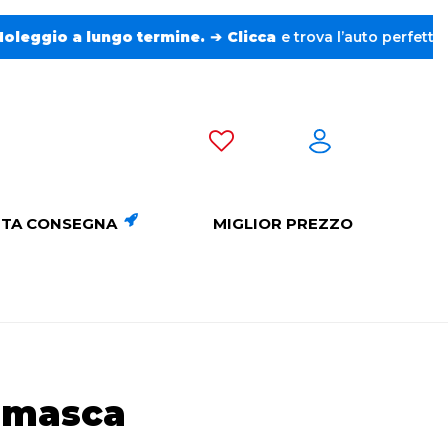
.
➔
Clicca
e trova l’auto perfetta senza pensieri. ❤️
TA CONSEGNA
MIGLIOR PREZZO
amasca