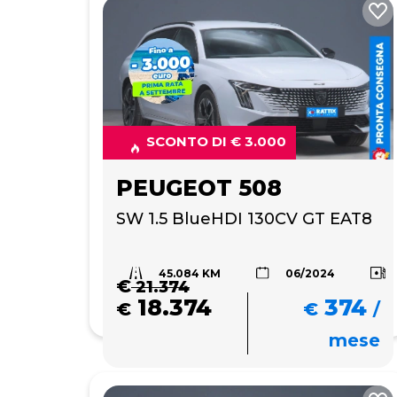
SCONTO DI € 3.000
PEUGEOT 508
SW 1.5 BlueHDI 130CV GT EAT8
45.084 KM
06/2024
€
21.374
18.374
374
€
€
/
mese