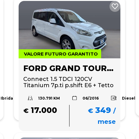
VALORE FUTURO GARANTITO
FORD GRAND TOURNEO
Connect 1.5 TDCI 120CV 
Titanium 7p.ti p.shift E6 + Tetto 
panoramico 
130.791 KM
Ibrida
Diesel
06/2016
17.000
349
€
€
/
mese