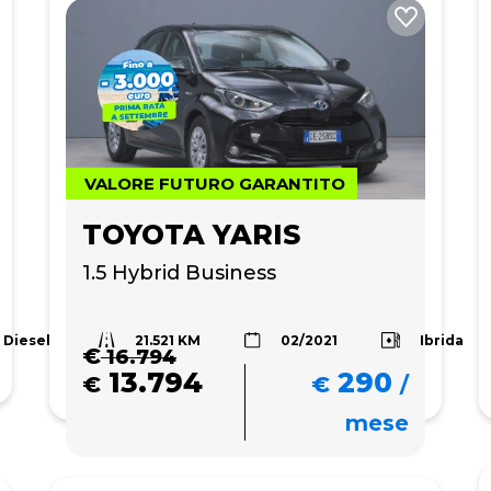
VALORE FUTURO GARANTITO
TOYOTA YARIS
1.5 Hybrid Business
21.521 KM
Diesel
Ibrida
02/2021
€
16.794
13.794
290
€
€
/
mese