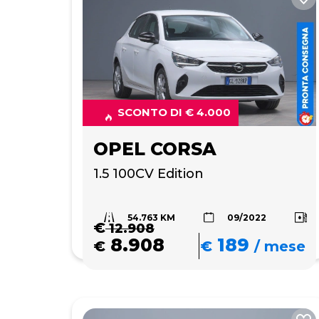
SCONTO DI € 4.000
OPEL CORSA
1.5 100CV Edition
54.763 KM
09/2022
€
12.908
8.908
189
€
€
/
mese