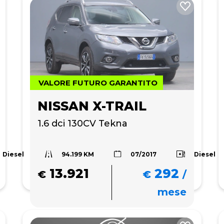
VALORE FUTURO GARANTITO
NISSAN X-TRAIL
1.6 dci 130CV Tekna
94.199 KM
Diesel
Diesel
07/2017
13.921
292
€
€
/
mese