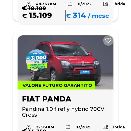
48.363 KM
Ibrida
11/2022
€
18.109
15.109
314
€
€
/
mese
VALORE FUTURO GARANTITO
FIAT PANDA
Pandina 1.0 firefly hybrid 70CV 
Cross
27.951 KM
Ibrida
03/2025