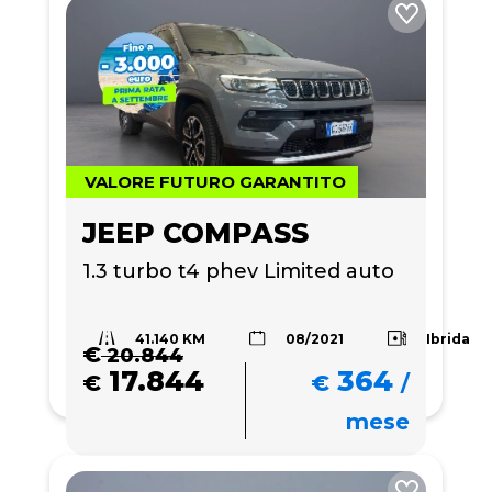
VALORE FUTURO GARANTITO
JEEP COMPASS
1.3 turbo t4 phev Limited auto
41.140 KM
Ibrida
08/2021
€
20.844
17.844
364
€
€
/
mese