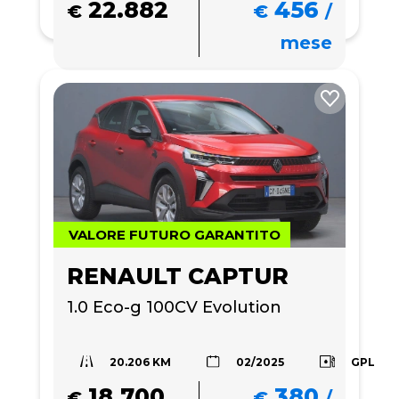
22.882
456
€
€
/
mese
VALORE FUTURO GARANTITO
RENAULT CAPTUR
1.0 Eco-g 100CV Evolution
20.206 KM
GPL
02/2025
18.700
380
€
€
/