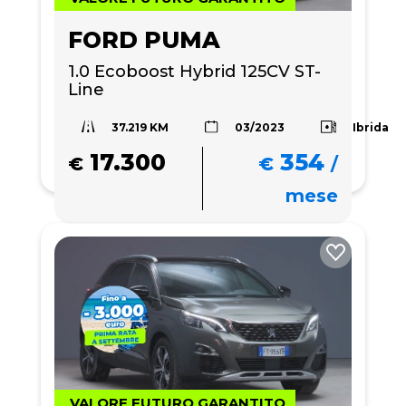
FORD PUMA
1.0 Ecoboost Hybrid 125CV ST-
Line
37.219 KM
Ibrida
03/2023
17.300
354
€
€
/
mese
VALORE FUTURO GARANTITO