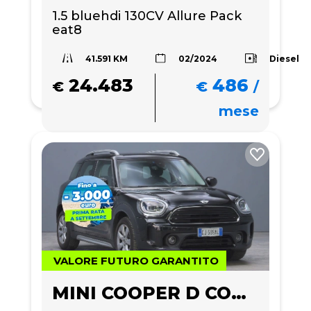
1.5 bluehdi 130CV Allure Pack 
eat8
41.591 KM
Diesel
02/2024
24.483
486
€
€
/
mese
VALORE FUTURO GARANTITO
MINI COOPER D COUNTRYMAN