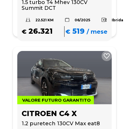
1.5 turbo T4 Mhev 130CV 
Summit DCT
22.521 KM
Ibrida
06/2025
26.321
519
€
€
/
mese
VALORE FUTURO GARANTITO
CITROEN C4 X
1.2 puretech 130CV Max eat8