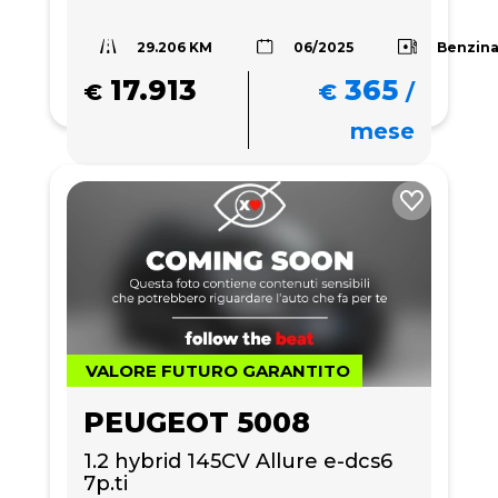
29.206 KM
Benzin
06/2025
17.913
365
€
€
/
mese
VALORE FUTURO GARANTITO
PEUGEOT 5008
1.2 hybrid 145CV Allure e-dcs6 
7p.ti