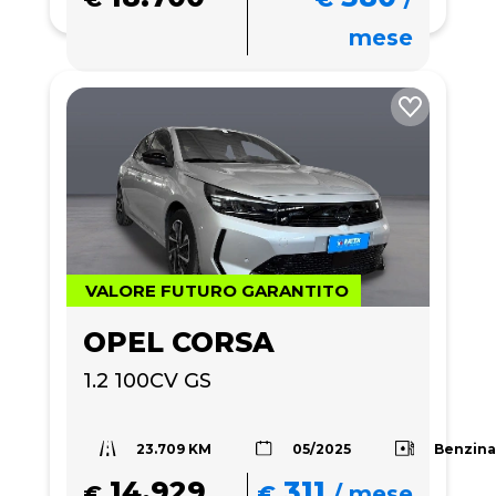
mese
VALORE FUTURO GARANTITO
OPEL CORSA
1.2 100CV GS
23.709 KM
Benzin
05/2025
14.929
311
€
€
/
mese