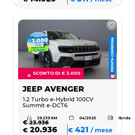
SCONTO DI € 3.000
JEEP AVENGER
1.2 Turbo e-Hybrid 100CV 
Summit e-DCT6
29.239 KM
Ibrida
04/2025
€
23.936
20.936
421
€
€
/
mese