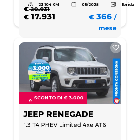
23.104 KM
Ibrida
05/2025
€
20.931
17.931
366
€
€
/
mese
SCONTO DI € 3.000
JEEP RENEGADE
1.3 T4 PHEV Limited 4xe AT6