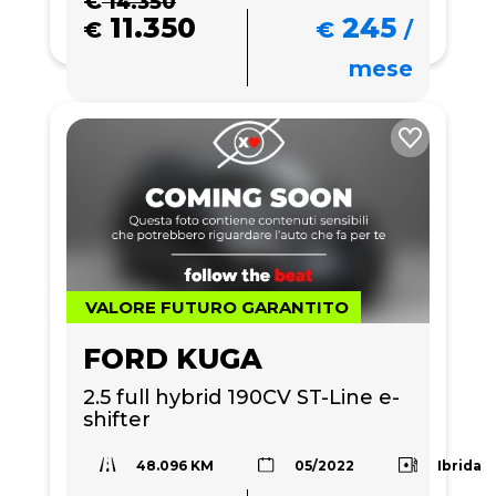
€
14.350
11.350
245
€
€
/
mese
VALORE FUTURO GARANTITO
FORD KUGA
2.5 full hybrid 190CV ST-Line e-
shifter
48.096 KM
Ibrida
05/2022