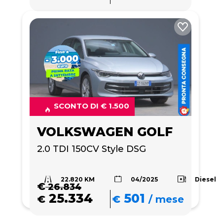
SCONTO DI € 1.500
VOLKSWAGEN GOLF
2.0 TDI 150CV Style DSG
22.820 KM
Diesel
04/2025
€
26.834
25.334
501
€
€
/
mese