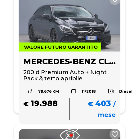
VALORE FUTURO GARANTITO
MERCEDES-BENZ CLA 200
200 d Premium Auto + Night 
Pack & tetto apribile
79.676 KM
Diesel
11/2018
19.988
403
€
€
/
mese