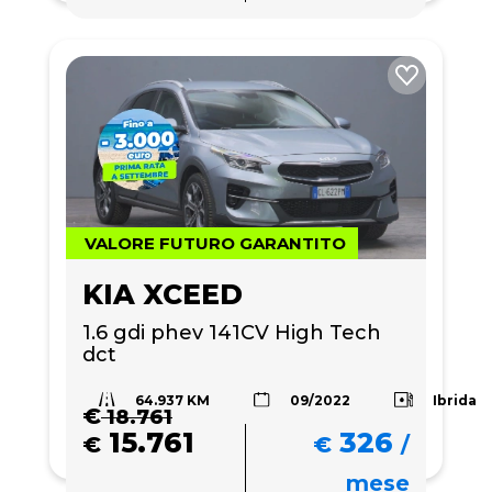
VALORE FUTURO GARANTITO
KIA XCEED
1.6 gdi phev 141CV High Tech 
dct
64.937 KM
Ibrida
09/2022
€
18.761
15.761
326
€
€
/
mese