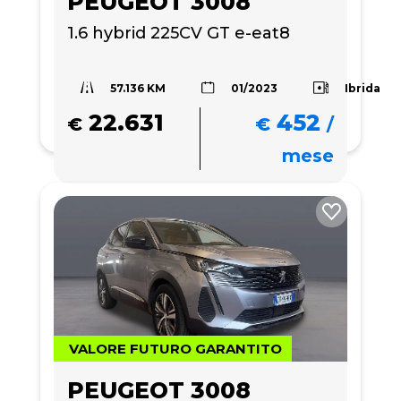
PEUGEOT 3008
1.6 hybrid 225CV GT e-eat8
57.136 KM
Ibrida
01/2023
22.631
452
€
€
/
mese
VALORE FUTURO GARANTITO
PEUGEOT 3008