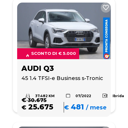
SCONTO DI € 5.000
AUDI Q3
45 1.4 TFSI-e Business s-Tronic
37.482 KM
Ibrida
07/2022
€
30.675
25.675
481
€
€
/
mese