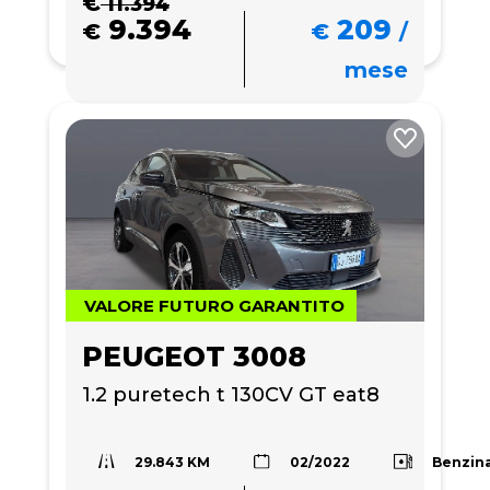
€
11.394
9.394
209
€
€
/
mese
VALORE FUTURO GARANTITO
PEUGEOT 3008
1.2 puretech t 130CV GT eat8
29.843 KM
Benzin
02/2022