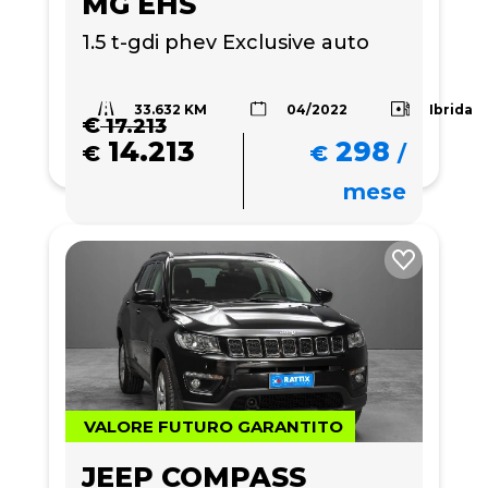
MG EHS
1.5 t-gdi phev Exclusive auto
33.632 KM
Ibrida
04/2022
€
17.213
14.213
298
€
€
/
mese
VALORE FUTURO GARANTITO
JEEP COMPASS