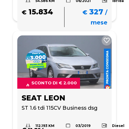
54.586 KM
Ibrida
06/2021
15.834
327
€
€
/
mese
SCONTO DI € 2.000
SEAT LEON
ST 1.6 tdi 115CV Business dsg
112.193 KM
Diesel
03/2019