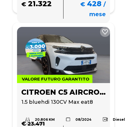
21.322
428
€
€
/
mese
VALORE FUTURO GARANTITO
CITROEN C5 AIRCROSS
1.5 bluehdi 130CV Max eat8
20.806 KM
Diesel
08/2024
€
23.471