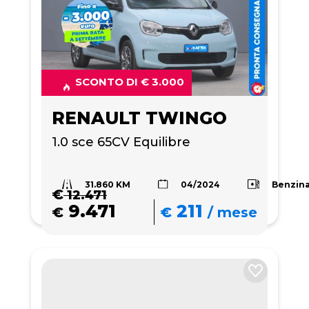
SCONTO DI € 3.000
RENAULT TWINGO
1.0 sce 65CV Equilibre
31.860 KM
Benzin
04/2024
€
12.471
9.471
211
€
€
/
mese