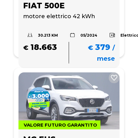
FIAT 500E
motore elettrico 42 kWh
30.213 KM
Elettric
05/2024
18.663
379
€
€
/
mese
VALORE FUTURO GARANTITO