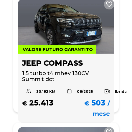
VALORE FUTURO GARANTITO
JEEP COMPASS
1.5 turbo t4 mhev 130CV 
Summit dct
30.192 KM
Ibrida
06/2025
25.413
503
€
€
/
mese