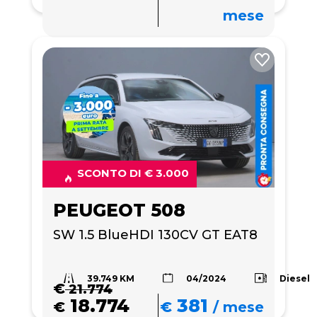
mese
SCONTO DI € 3.000
PEUGEOT 508
SW 1.5 BlueHDI 130CV GT EAT8
39.749 KM
Diesel
04/2024
€
21.774
18.774
381
€
€
/
mese