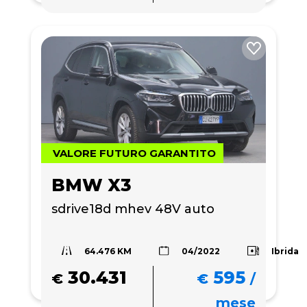
VALORE FUTURO GARANTITO
BMW X3
sdrive18d mhev 48V auto
64.476 KM
Ibrida
04/2022
30.431
595
€
€
/
mese