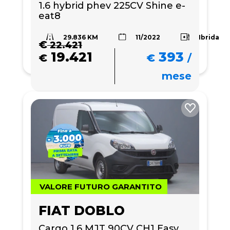
1.6 hybrid phev 225CV Shine e-
eat8
29.836 KM
Ibrida
11/2022
€
22.421
19.421
393
€
€
/
mese
VALORE FUTURO GARANTITO
FIAT DOBLO
Cargo 1.6 MJT 90CV CH1 Easy 