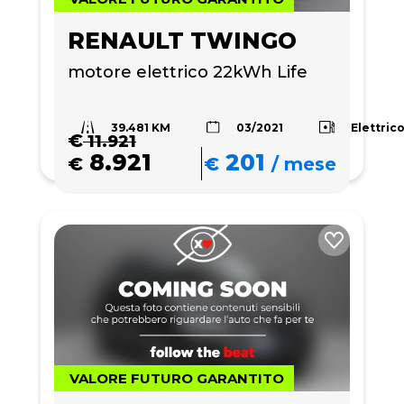
RENAULT TWINGO
motore elettrico 22kWh Life
39.481 KM
Elettric
03/2021
€
11.921
8.921
201
€
€
/
mese
VALORE FUTURO GARANTITO