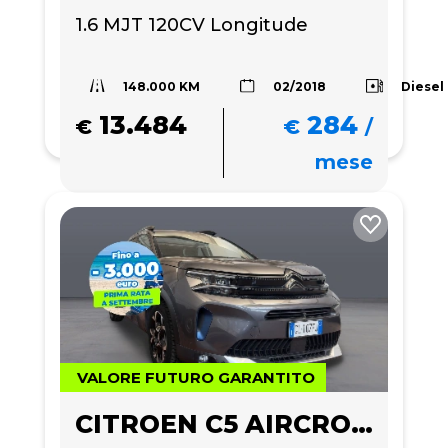
1.6 MJT 120CV Longitude 
148.000 KM
Diesel
02/2018
13.484
284
€
€
/
mese
VALORE FUTURO GARANTITO
CITROEN C5 AIRCROSS