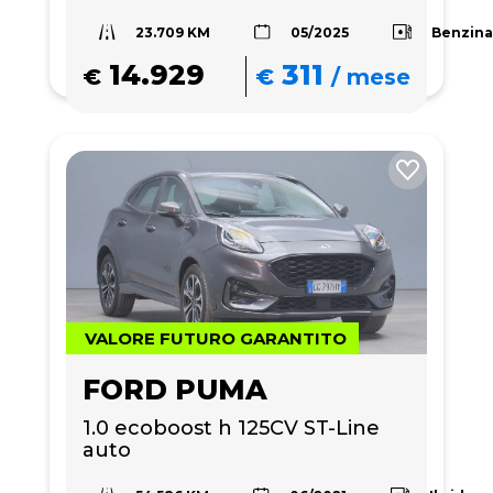
23.709 KM
Benzin
05/2025
14.929
311
€
€
/
mese
VALORE FUTURO GARANTITO
FORD PUMA
1.0 ecoboost h 125CV ST-Line 
auto