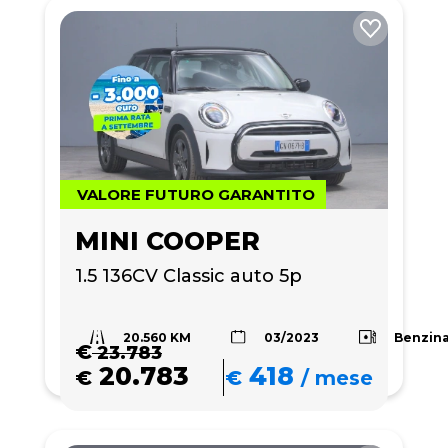
VALORE FUTURO GARANTITO
MINI COOPER
1.5 136CV Classic auto 5p
20.560 KM
Benzin
03/2023
€
23.783
20.783
418
€
€
/
mese