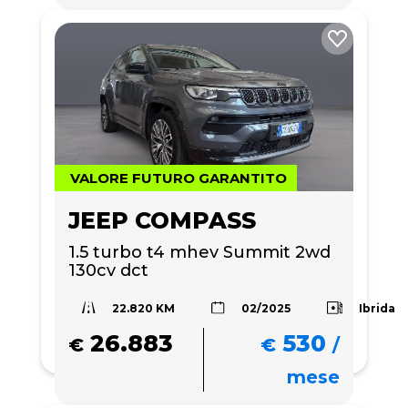
VALORE FUTURO GARANTITO
JEEP COMPASS
1.5 turbo t4 mhev Summit 2wd 
130cv dct
22.820 KM
Ibrida
02/2025
26.883
530
€
€
/
mese