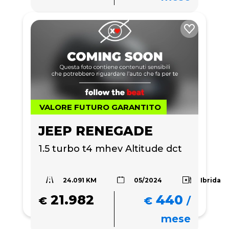
VALORE FUTURO GARANTITO
JEEP RENEGADE
1.5 turbo t4 mhev Altitude dct
24.091 KM
Ibrida
05/2024
21.982
440
€
€
/
mese