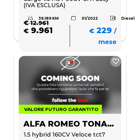
(IVA ESCLUSA)
39.189 KM
Diesel
01/2022
€
12.961
9.961
229
€
€
/
mese
VALORE FUTURO GARANTITO
ALFA ROMEO TONALE
1.5 hybrid 160CV Veloce tct7