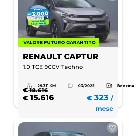
VALORE FUTURO GARANTITO
RENAULT CAPTUR
1.0 TCE 90CV Techno
29.311 KM
Benzina
03/2025
€
18.616
15.616
323
€
€
/
mese