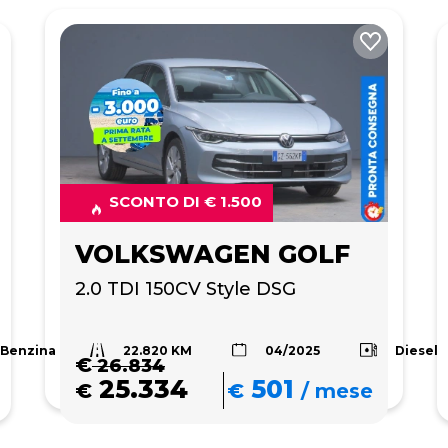
SCONTO DI € 1.500
VOLKSWAGEN GOLF
2.0 TDI 150CV Style DSG
22.820 KM
Benzina
Diesel
04/2025
€
26.834
25.334
501
€
€
/
mese