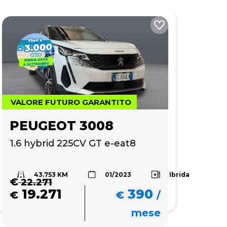
VALORE FUTURO GARANTITO
PEUGEOT 3008
1.6 hybrid 225CV GT e-eat8
43.753 KM
Ibrida
01/2023
€
22.271
19.271
390
€
€
/
mese