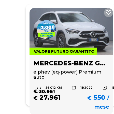
VALORE FUTURO GARANTITO
MERCEDES-BENZ GLA 250
e phev (eq-power) Premium 
auto
56.012 KM
I
11/2022
€
30.961
27.961
550
€
€
/
mese