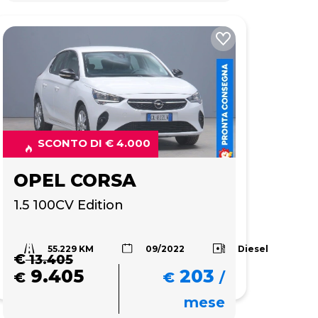
SCONTO DI € 4.000
OPEL CORSA
1.5 100CV Edition 
55.229 KM
Diesel
09/2022
€
13.405
9.405
203
€
€
/
mese