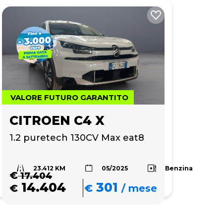
VALORE FUTURO GARANTITO
CITROEN C4 X
1.2 puretech 130CV Max eat8
23.412 KM
Benzina
05/2025
€
17.404
14.404
301
€
€
/
mese