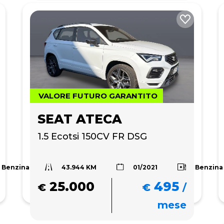
VALORE FUTURO GARANTITO
SEAT ATECA
1.5 Ecotsi 150CV FR DSG
43.944 KM
Benzina
Benzina
01/2021
25.000
495
€
€
/
mese