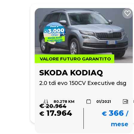
VALORE FUTURO GARANTITO
SKODA KODIAQ
2.0 tdi evo 150CV Executive dsg
80.278 KM
01/2021
€
20.964
17.964
366
€
€
/
mese