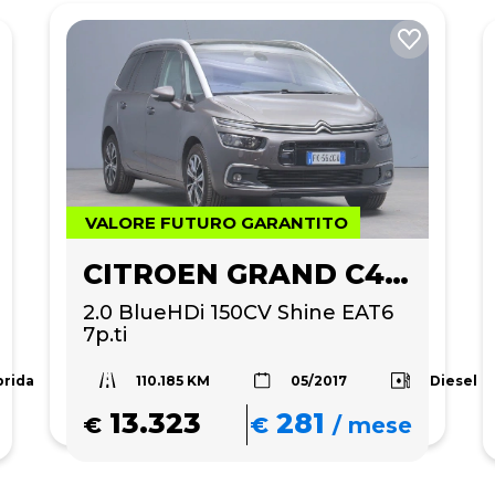
VALORE FUTURO GARANTITO
CITROEN GRAND C4 PICASSO
2.0 BlueHDi 150CV Shine EAT6 
7p.ti
110.185 KM
brida
Diesel
05/2017
13.323
281
€
€
/
mese