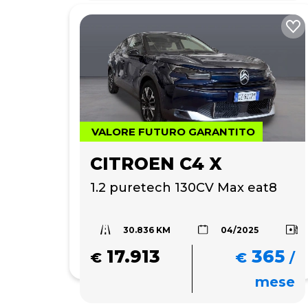
VALORE FUTURO GARANTITO
CITROEN C4 X
1.2 puretech 130CV Max eat8
30.836 KM
04/2025
17.913
365
€
€
/
mese