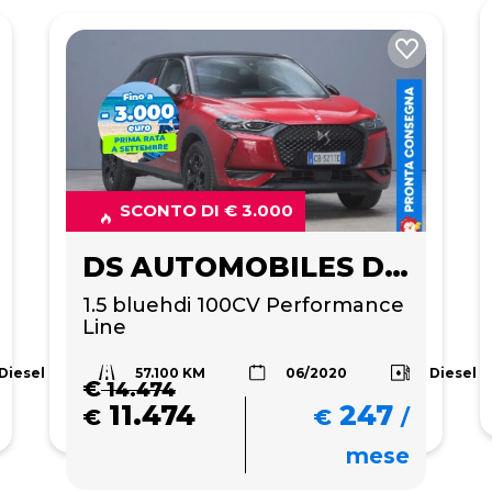
SCONTO DI € 3.000
DS AUTOMOBILES DS 3 CROSSBACK
1.5 bluehdi 100CV Performance 
Line
57.100 KM
Diesel
Diesel
06/2020
€
14.474
11.474
247
€
€
/
mese