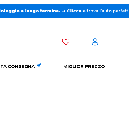
.
➔
Clicca
e trova l’auto perfetta senza pensieri. ❤️
TA CONSEGNA
MIGLIOR PREZZO