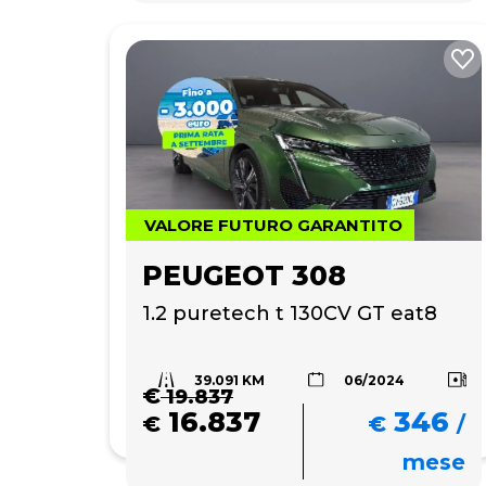
VALORE FUTURO GARANTITO
PEUGEOT 308
1.2 puretech t 130CV GT eat8
39.091 KM
06/2024
€
19.837
16.837
346
€
€
/
mese