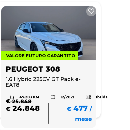
VALORE FUTURO GARANTITO
PEUGEOT 308
1.6 Hybrid 225CV GT Pack e-
EAT8
47.203 KM
Ibrida
12/2021
€
25.848
24.848
477
€
€
/
mese