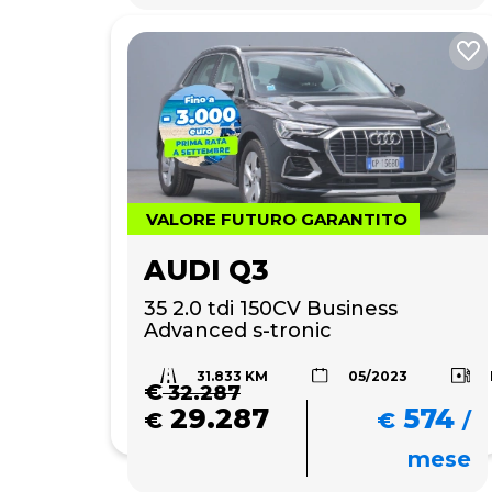
VALORE FUTURO GARANTITO
AUDI Q3
35 2.0 tdi 150CV Business 
Advanced s-tronic
31.833 KM
05/2023
€
32.287
29.287
574
€
€
/
mese