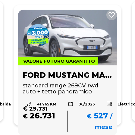
VALORE FUTURO GARANTITO
FORD MUSTANG MACH-E
standard range 269CV rwd 
auto + tetto panoramico 
41.765 KM
Ibrida
Elettric
06/2023
€
29.731
26.731
527
€
€
/
mese