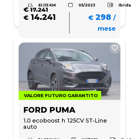
61.115 KM
Ibrida
05/2023
€
17.241
14.241
298
€
€
/
mese
VALORE FUTURO GARANTITO
FORD PUMA
1.0 ecoboost h 125CV ST-Line 
auto