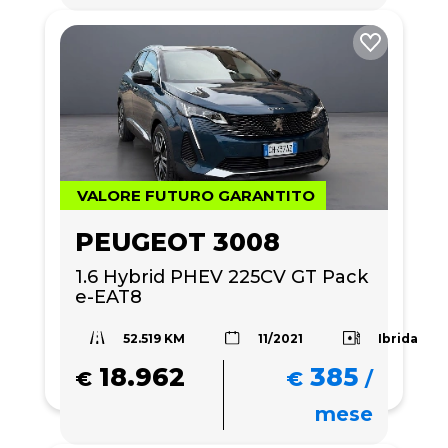
VALORE FUTURO GARANTITO
PEUGEOT 3008
1.6 Hybrid PHEV 225CV GT Pack 
e-EAT8
52.519 KM
Ibrida
11/2021
18.962
385
€
€
/
mese