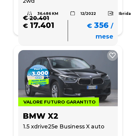
2wd 
36.486 KM
Ibrida
12/2022
€
20.401
17.401
356
€
€
/
mese
VALORE FUTURO GARANTITO
BMW X2
1.5 xdrive25e Business X auto