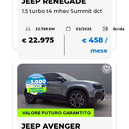
JEEP RENEGADE
1.5 turbo t4 mhev Summit dct
22.769 KM
Ibrida
02/2025
22.975
458
€
€
/
mese
VALORE FUTURO GARANTITO
JEEP AVENGER