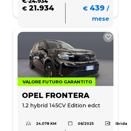
€
24.934
21.934
439
€
€
/
mese
VALORE FUTURO GARANTITO
OPEL FRONTERA
1.2 hybrid 145CV Edition edct
24.078 KM
Ibrida
06/2025