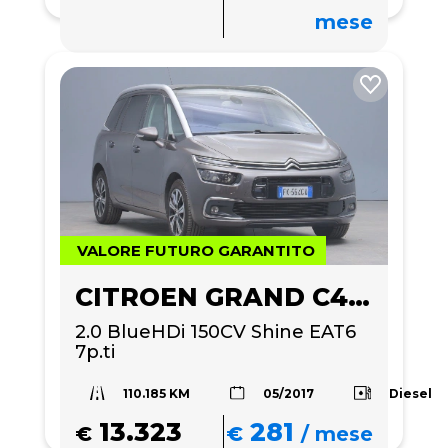
mese
VALORE FUTURO GARANTITO
CITROEN GRAND C4 PICASSO
2.0 BlueHDi 150CV Shine EAT6 
7p.ti
110.185 KM
Diesel
05/2017
13.323
281
€
€
/
mese