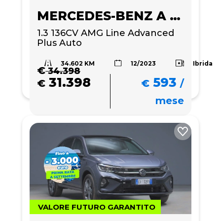
MERCEDES-BENZ A 180
1.3 136CV AMG Line Advanced 
Plus Auto
34.602 KM
Ibrida
12/2023
€
34.398
31.398
593
€
€
/
mese
VALORE FUTURO GARANTITO