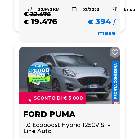
32.940 KM
Ibrida
02/2023
€
22.476
19.476
394
€
€
/
mese
SCONTO DI € 3.000
FORD PUMA
1.0 Ecoboost Hybrid 125CV ST-
Line Auto