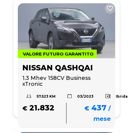
VALORE FUTURO GARANTITO
NISSAN QASHQAI
1.3 Mhev 158CV Business 
xTronic
57.523 KM
Ibrida
03/2023
21.832
437
€
€
/
mese