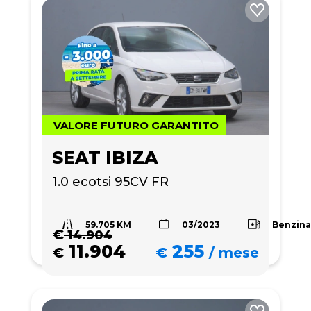
VALORE FUTURO GARANTITO
SEAT IBIZA
1.0 ecotsi 95CV FR
59.705 KM
Benzin
03/2023
€
14.904
11.904
255
€
€
/
mese