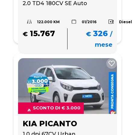
2.0 TD4 180CV SE Auto
122.000 KM
Diesel
01/2016
15.767
326
€
€
/
mese
SCONTO DI € 3.000
KIA PICANTO
1.0 dpi 67CV Urban