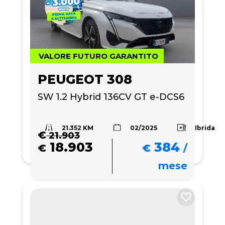
VALORE FUTURO GARANTITO
PEUGEOT 308
SW 1.2 Hybrid 136CV GT e-DCS6
21.352 KM
Ibrida
02/2025
€
21.903
18.903
384
€
€
/
mese