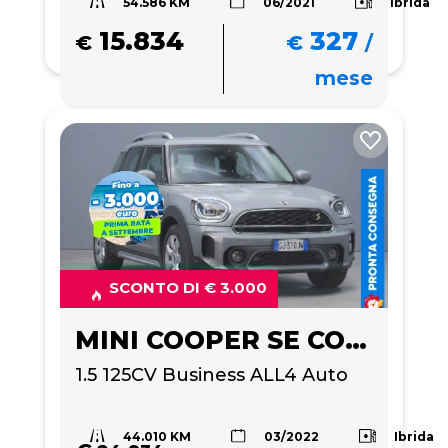
54.586 KM
Ibrida
06/2021
15.834
327
€
€
/
mese
SCONTO DI € 3.000
MINI COOPER SE COUNTRYMAN
1.5 125CV Business ALL4 Auto
44.010 KM
Ibrida
03/2022