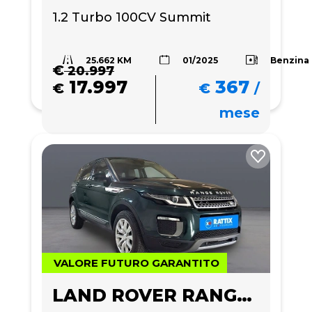
1.2 Turbo 100CV Summit
25.662 KM
Benzina
01/2025
€
20.997
17.997
367
€
€
/
mese
VALORE FUTURO GARANTITO
LAND ROVER RANGE ROVER EVOQUE