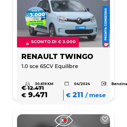
SCONTO DI € 3.000
RENAULT TWINGO
1.0 sce 65CV Equilibre
30.619 KM
Benzin
04/2024
€
12.471
9.471
211
€
€
/
mese