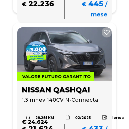
22.236
445
€
€
/
mese
VALORE FUTURO GARANTITO
NISSAN QASHQAI
1.3 mhev 140CV N-Connecta
29.281 KM
Ibrida
02/2025
€
24.624
21.624
433