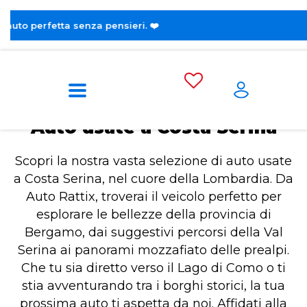
😎 Sc
Home
Auto usate a Costa Serina
Auto usate a Costa Serina
Scopri la nostra vasta selezione di auto usate
a Costa Serina, nel cuore della Lombardia. Da
Auto Rattix, troverai il veicolo perfetto per
esplorare le bellezze della provincia di
Bergamo, dai suggestivi percorsi della Val
Serina ai panorami mozzafiato delle prealpi.
Che tu sia diretto verso il Lago di Como o ti
stia avventurando tra i borghi storici, la tua
prossima auto ti aspetta da noi. Affidati alla