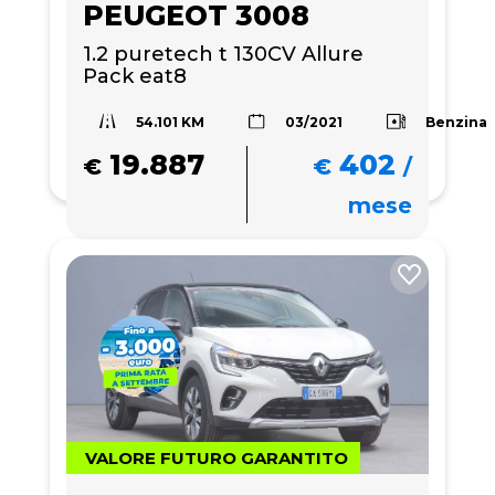
PEUGEOT 3008
1.2 puretech t 130CV Allure 
Pack eat8
54.101 KM
Benzina
03/2021
19.887
402
€
€
/
mese
VALORE FUTURO GARANTITO