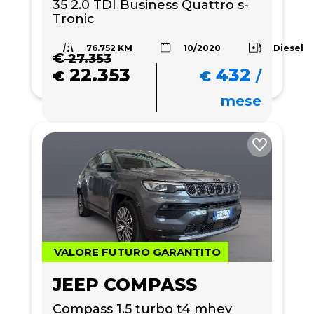
35 2.0 TDI Business Quattro s-
Tronic
76.752 KM
Diesel
10/2020
€
27.353
22.353
432
€
€
/
mese
VALORE FUTURO GARANTITO
JEEP COMPASS
Compass 1.5 turbo t4 mhev 