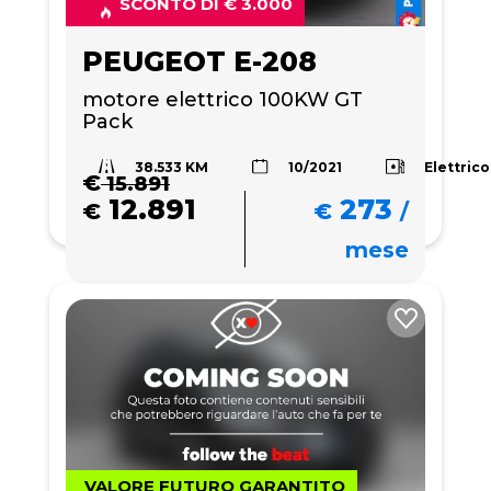
SCONTO DI € 3.000
PEUGEOT E-208
motore elettrico 100KW GT 
Pack 
38.533 KM
Elettrico
10/2021
€
15.891
12.891
273
€
€
/
mese
VALORE FUTURO GARANTITO