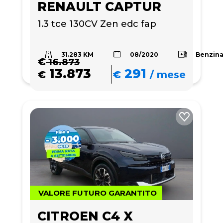
RENAULT CAPTUR
1.3 tce 130CV Zen edc fap
31.283 KM
Benzin
08/2020
€
16.873
13.873
291
€
€
/
mese
VALORE FUTURO GARANTITO
CITROEN C4 X