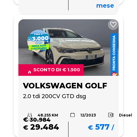
mese
SCONTO DI € 1.500
VOLKSWAGEN GOLF
2.0 tdi 200CV GTD dsg
48.255 KM
Diesel
12/2023
€
30.984
29.484
577
€
€
/