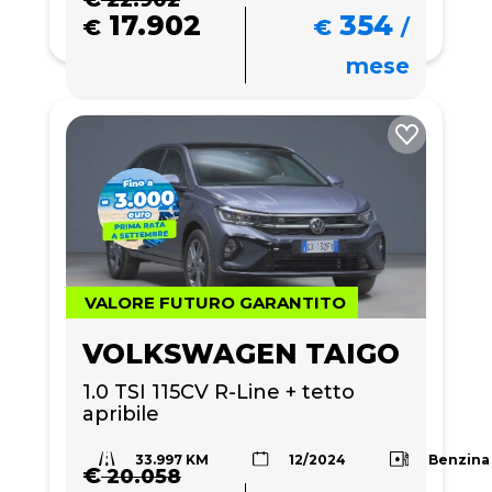
17.902
354
€
€
/
mese
VALORE FUTURO GARANTITO
VOLKSWAGEN TAIGO
1.0 TSI 115CV R-Line + tetto 
apribile
33.997 KM
Benzina
12/2024
€
20.058