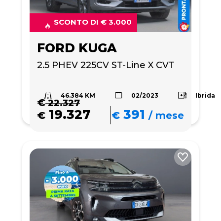
SCONTO DI € 3.000
FORD KUGA
2.5 PHEV 225CV ST-Line X CVT
46.384 KM
Ibrida
02/2023
€
22.327
19.327
391
€
€
/
mese