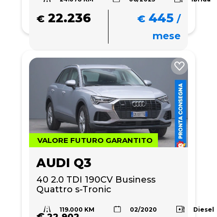
22.236
445
€
€
/
mese
VALORE FUTURO GARANTITO
AUDI Q3
40 2.0 TDI 190CV Business 
Quattro s-Tronic
119.000 KM
Diesel
02/2020
€
22.902