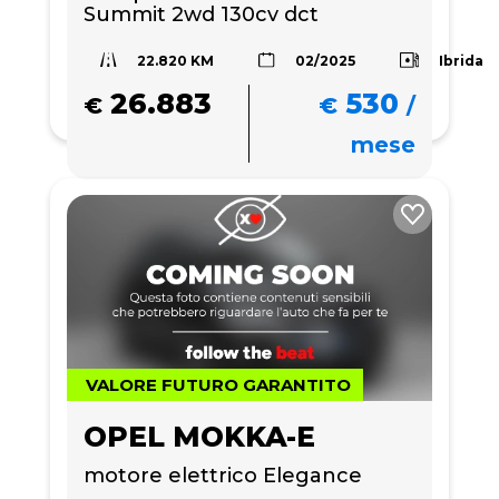
Summit 2wd 130cv dct
22.820 KM
Ibrida
02/2025
26.883
530
€
€
/
mese
VALORE FUTURO GARANTITO
OPEL MOKKA-E
motore elettrico Elegance