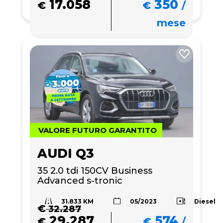
17.058
350
€
€
/
mese
VALORE FUTURO GARANTITO
AUDI Q3
35 2.0 tdi 150CV Business 
Advanced s-tronic
31.833 KM
Diesel
05/2023
€
32.287
29.287
574
€
€
/