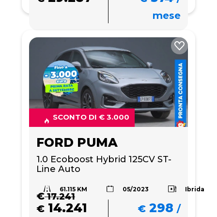
mese
SCONTO DI € 3.000
FORD PUMA
1.0 Ecoboost Hybrid 125CV ST-
Line Auto
61.115 KM
Ibrida
05/2023
€
17.241
14.241
298
€
€
/