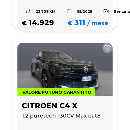
23.709 KM
Benzin
05/2025
14.929
311
€
€
/
mese
VALORE FUTURO GARANTITO
CITROEN C4 X
1.2 puretech 130CV Max eat8