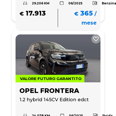
29.206 KM
Benzin
06/2025
17.913
365
€
€
/
mese
VALORE FUTURO GARANTITO
OPEL FRONTERA
1.2 hybrid 145CV Edition edct
24.078 KM
Ibrida
06/2025