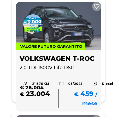
VALORE FUTURO GARANTITO
VOLKSWAGEN T-ROC
2.0 TDI 150CV Life DSG
21.876 KM
Diesel
03/2025
€
26.004
23.004
459
€
€
/
mese