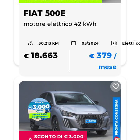
FIAT 500E
motore elettrico 42 kWh
30.213 KM
Elettric
05/2024
18.663
379
€
€
/
mese
SCONTO DI € 3.000