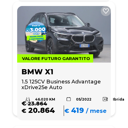
VALORE FUTURO GARANTITO
BMW X1
1.5 125CV Business Advantage 
xDrive25e Auto
46.020 KM
Ibrida
05/2022
€
23.864
20.864
419
€
€
/
mese