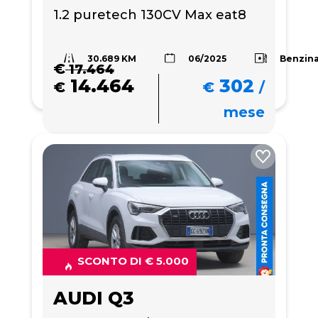
1.2 puretech 130CV Max eat8
30.689 KM
Benzin
06/2025
€
17.464
14.464
302
€
€
/
mese
SCONTO DI € 5.000
AUDI Q3