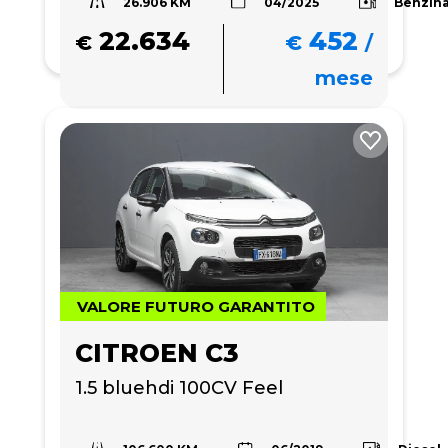
26.906 KM
Benzin
04/2025
22.634
452
€
€
/
mese
VALORE FUTURO GARANTITO
CITROEN C3
1.5 bluehdi 100CV Feel