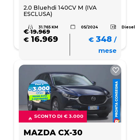
2.0 Bluehdi 140CV M (IVA 
ESCLUSA)
31.765 KM
Diesel
05/2024
€
19.969
16.969
348
€
€
/
mese
SCONTO DI € 3.000
MAZDA CX-30