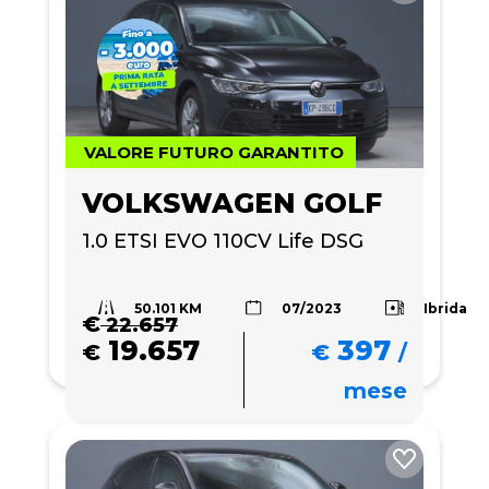
VALORE FUTURO GARANTITO
VOLKSWAGEN GOLF
1.0 ETSI EVO 110CV Life DSG
50.101 KM
Ibrida
07/2023
€
22.657
19.657
397
€
€
/
mese