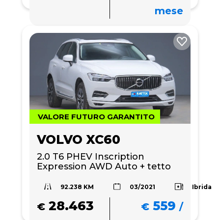
mese
VALORE FUTURO GARANTITO
VOLVO XC60
2.0 T6 PHEV Inscription 
Expression AWD Auto + tetto 
apribile
92.238 KM
Ibrida
03/2021
28.463
559
€
€
/