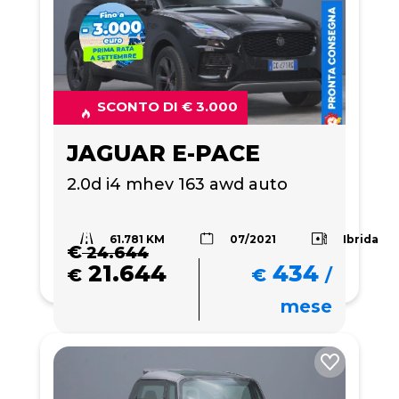
SCONTO DI € 3.000
JAGUAR E-PACE
2.0d i4 mhev 163 awd auto
61.781 KM
Ibrida
07/2021
€
24.644
21.644
434
€
€
/
mese