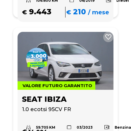
106.600 KM
Diesel
06/2019
9.443
210
€
€
/
mese
VALORE FUTURO GARANTITO
SEAT IBIZA
1.0 ecotsi 95CV FR
59.705 KM
Benzin
03/2023