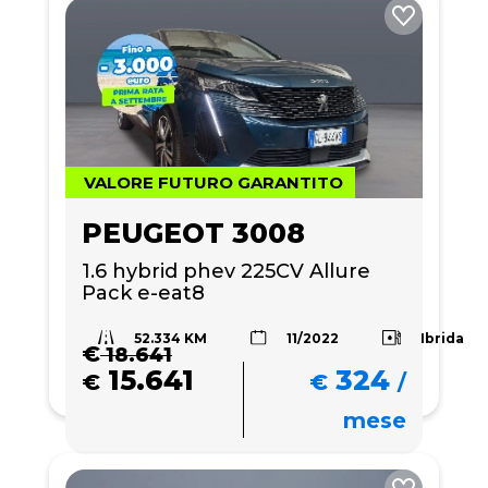
VALORE FUTURO GARANTITO
PEUGEOT 3008
1.6 hybrid phev 225CV Allure 
Pack e-eat8
52.334 KM
Ibrida
11/2022
€
18.641
15.641
324
€
€
/
mese