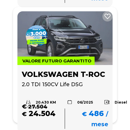
VALORE FUTURO GARANTITO
VOLKSWAGEN T-ROC
2.0 TDI 150CV Life DSG
20.430 KM
Diesel
06/2025
€
27.504
24.504
486
€
€
/
mese