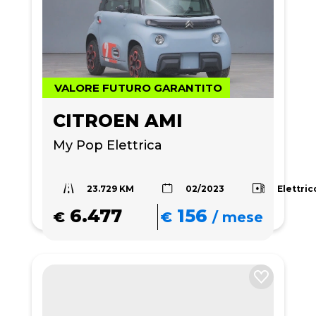
VALORE FUTURO GARANTITO
CITROEN AMI
My Pop Elettrica
23.729 KM
Elettric
02/2023
6.477
156
€
€
/
mese