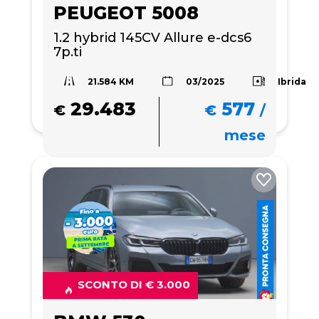
PEUGEOT 5008
1.2 hybrid 145CV Allure e-dcs6 
7p.ti
21.584 KM
Ibrida
03/2025
29.483
577
€
€
/
mese
SCONTO DI € 3.000