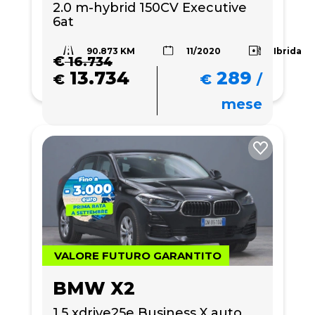
2.0 m-hybrid 150CV Executive 
6at
90.873 KM
Ibrida
11/2020
€
16.734
13.734
289
€
€
/
mese
VALORE FUTURO GARANTITO
BMW X2
1.5 xdrive25e Business X auto