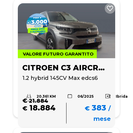
VALORE FUTURO GARANTITO
CITROEN C3 AIRCROSS
1.2 hybrid 145CV Max edcs6
20.361 KM
Ibrida
06/2025
€
21.884
18.884
383
€
€
/
mese