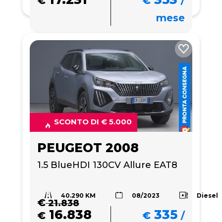
€
€
/
mese
SCONTO DI € 5.000
PEUGEOT 2008
1.5 BlueHDI 130CV Allure EAT8
40.290 KM
Diesel
08/2023
€
21.838
16.838
335
€
€
/