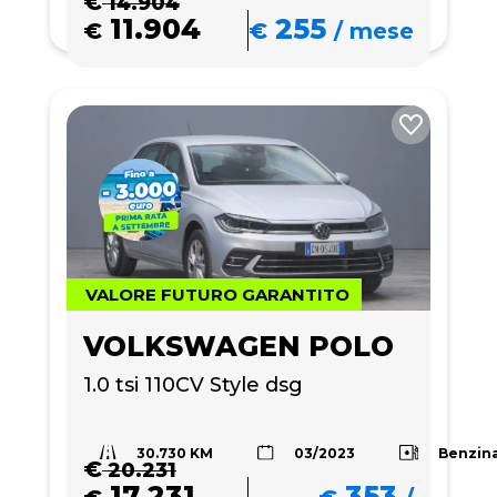
€
14.904
11.904
255
€
€
/
mese
VALORE FUTURO GARANTITO
VOLKSWAGEN POLO
1.0 tsi 110CV Style dsg
30.730 KM
Benzin
03/2023
€
20.231
17.231
353