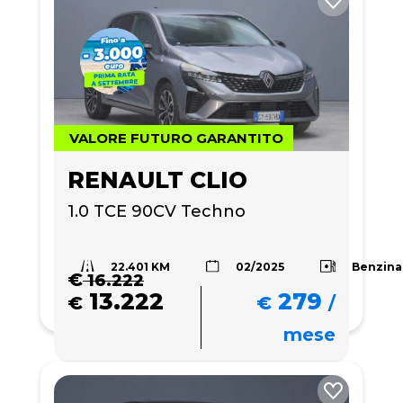
VALORE FUTURO GARANTITO
RENAULT CLIO
1.0 TCE 90CV Techno
22.401 KM
Benzina
02/2025
€
16.222
13.222
279
€
€
/
mese