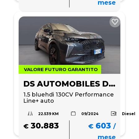
mese
VALORE FUTURO GARANTITO
DS AUTOMOBILES DS 7
1.5 bluehdi 130CV Performance 
Line+ auto
22.539 KM
Diesel
09/2024
30.883
603
€
€
/
mese