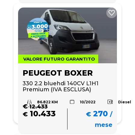
VALORE FUTURO GARANTITO
PEUGEOT BOXER
330 2.2 bluehdi 140CV L1H1 
Premium (IVA ESCLUSA)
86.822 KM
Diesel
10/2022
€
12.433
10.433
270
€
€
/
mese