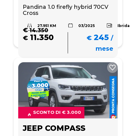
Pandina 1.0 firefly hybrid 70CV 
Cross
27.951 KM
Ibrida
03/2025
€
14.350
11.350
245
€
€
/
mese
SCONTO DI € 3.000
JEEP COMPASS