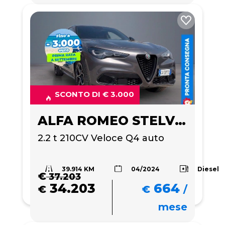
SCONTO DI € 3.000
ALFA ROMEO STELVIO
2.2 t 210CV Veloce Q4 auto
39.914 KM
Diesel
04/2024
€
37.203
34.203
664
€
€
/
mese