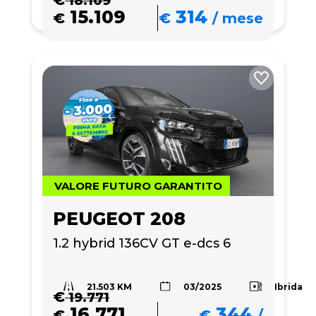
€
18.109
15.109
314
€
€
/
mese
VALORE FUTURO GARANTITO
PEUGEOT 208
1.2 hybrid 136CV GT e-dcs 6
21.503 KM
Ibrida
03/2025
€
19.771
16.771
344
€
€
/