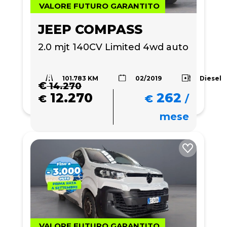
VALORE FUTURO GARANTITO
JEEP COMPASS
2.0 mjt 140CV Limited 4wd auto
101.783 KM
Diesel
02/2019
€
14.270
12.270
262
€
€
/
mese
VALORE FUTURO GARANTITO