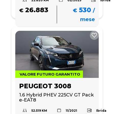
26.883
530
€
€
/
mese
VALORE FUTURO GARANTITO
PEUGEOT 3008
1.6 Hybrid PHEV 225CV GT Pack 
e-EAT8
52.519 KM
Ibrida
11/2021