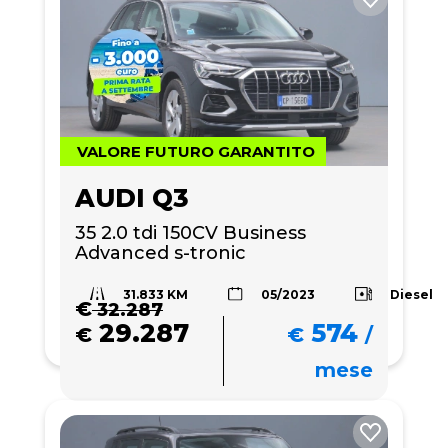
VALORE FUTURO GARANTITO
AUDI Q3
35 2.0 tdi 150CV Business 
Advanced s-tronic
31.833 KM
Diesel
05/2023
€
32.287
29.287
574
€
€
/
mese