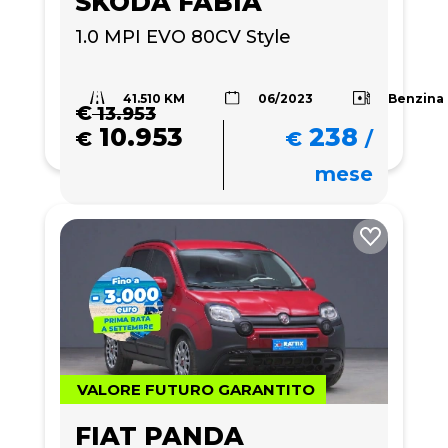
SKODA FABIA
1.0 MPI EVO 80CV Style
41.510 KM
Benzina
06/2023
€
13.953
10.953
238
€
€
/
mese
VALORE FUTURO GARANTITO
FIAT PANDA