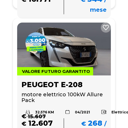
mese
VALORE FUTURO GARANTITO
PEUGEOT E-208
motore elettrico 100kW Allure 
Pack
32.576 KM
Elettric
04/2021
€
15.607
12.607
268
€
€
/