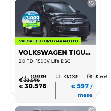
VALORE FUTURO GARANTITO
VOLKSWAGEN TIGUAN
2.0 TDI 150CV Life DSG
27.199 KM
Diesel
02/2025
€
33.576
30.576
597
€
€
/
mese