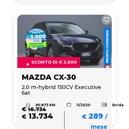
SCONTO DI € 3.000
MAZDA CX-30
2.0 m-hybrid 150CV Executive 
6at
90.873 KM
Ibrida
11/2020
€
16.734
13.734
289
€
€
/
mese