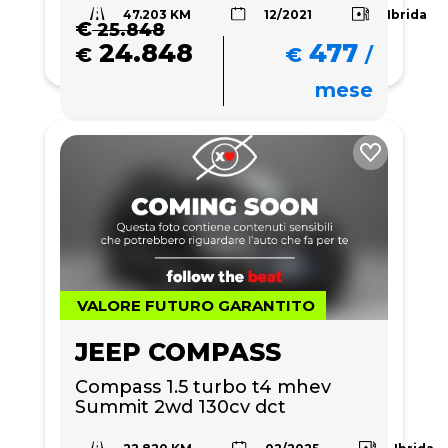
47.203 KM
Ibrida
12/2021
€
25.848
24.848
477
€
€
/
mese
VALORE FUTURO GARANTITO
JEEP COMPASS
Compass 1.5 turbo t4 mhev 
Summit 2wd 130cv dct
22.820 KM
Ibrida
02/2025