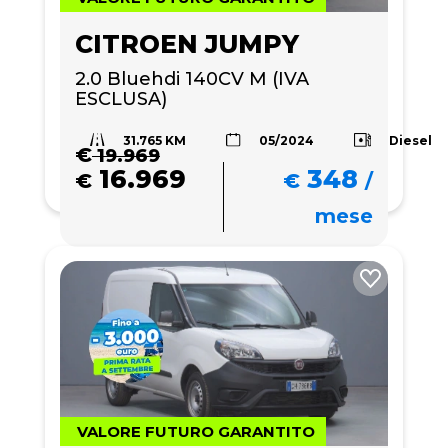
CITROEN JUMPY
2.0 Bluehdi 140CV M (IVA 
ESCLUSA)
31.765 KM
Diesel
05/2024
€
19.969
16.969
348
€
€
/
mese
VALORE FUTURO GARANTITO