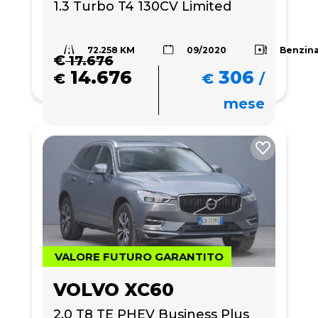
1.3 Turbo T4 130CV Limited
72.258 KM
Benzin
09/2020
€
17.676
14.676
306
€
€
/
mese
VALORE FUTURO GARANTITO
VOLVO XC60
2.0 T8 TE PHEV Business Plus 