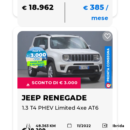
18.962
385
€
€
/
mese
SCONTO DI € 3.000
JEEP RENEGADE
1.3 T4 PHEV Limited 4xe AT6
48.363 KM
Ibrida
11/2022