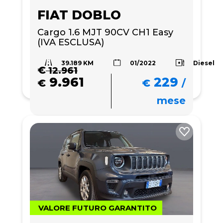
FIAT DOBLO
Cargo 1.6 MJT 90CV CH1 Easy 
(IVA ESCLUSA)
39.189 KM
Diesel
01/2022
€
12.961
9.961
229
€
€
/
mese
VALORE FUTURO GARANTITO