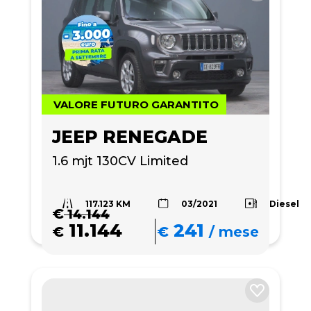
VALORE FUTURO GARANTITO
JEEP RENEGADE
1.6 mjt 130CV Limited
117.123 KM
Diesel
03/2021
€
14.144
11.144
241
€
€
/
mese