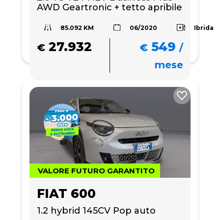
AWD Geartronic + tetto apribile
85.092 KM
Ibrida
06/2020
27.932
549
€
€
/
mese
VALORE FUTURO GARANTITO
FIAT 600
1.2 hybrid 145CV Pop auto