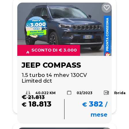
SCONTO DI € 3.000
JEEP COMPASS
1.5 turbo t4 mhev 130CV 
Limited dct
40.022 KM
Ibrida
02/2023
€
21.813
18.813
382
€
€
/
mese