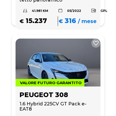
tetto panoramico 
41.981 KM
GPL
05/2022
15.237
316
€
€
/
mese
VALORE FUTURO GARANTITO
PEUGEOT 308
1.6 Hybrid 225CV GT Pack e-
EAT8