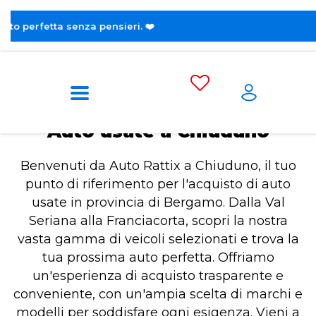
😎 Scopri l
Home
Auto usate a Chiuduno
Auto usate a Chiuduno
Benvenuti da Auto Rattix a Chiuduno, il tuo
punto di riferimento per l'acquisto di auto
usate in provincia di Bergamo. Dalla Val
Seriana alla Franciacorta, scopri la nostra
vasta gamma di veicoli selezionati e trova la
tua prossima auto perfetta. Offriamo
un'esperienza di acquisto trasparente e
conveniente, con un'ampia scelta di marchi e
modelli per soddisfare ogni esigenza. Vieni a