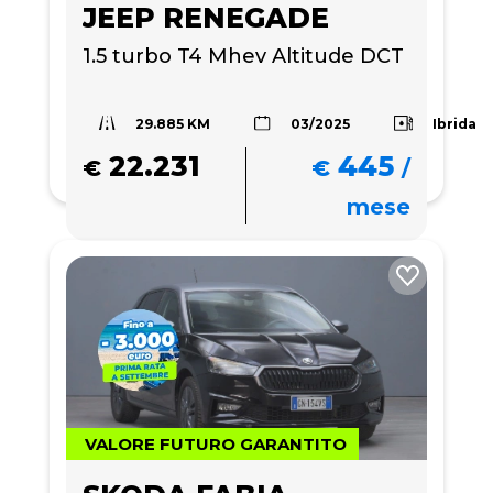
JEEP RENEGADE
1.5 turbo T4 Mhev Altitude DCT
29.885 KM
Ibrida
03/2025
22.231
445
€
€
/
mese
VALORE FUTURO GARANTITO