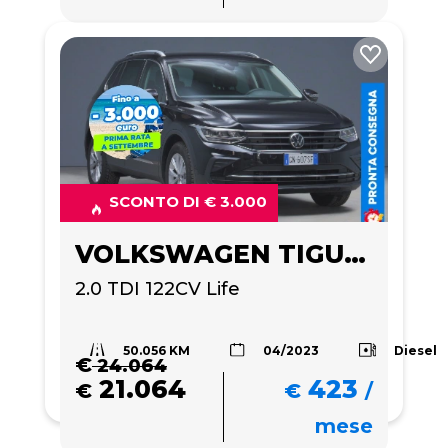
SCONTO DI € 3.000
VOLKSWAGEN TIGUAN
2.0 TDI 122CV Life
50.056 KM
Diesel
04/2023
€
24.064
21.064
423
€
€
/
mese