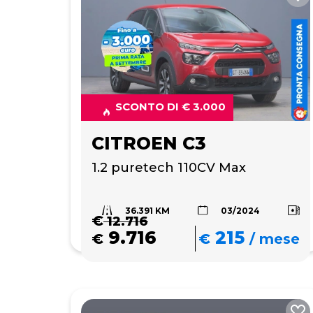
SCONTO DI € 3.000
CITROEN C3
1.2 puretech 110CV Max
36.391 KM
03/2024
€
12.716
9.716
215
€
€
/
mese