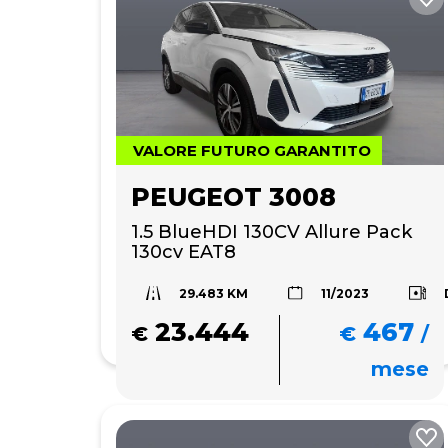
VALORE FUTURO GARANTITO
PEUGEOT 3008
1.5 BlueHDI 130CV Allure Pack 
130cv EAT8
29.483 KM
11/2023
23.444
467
€
€
/
mese