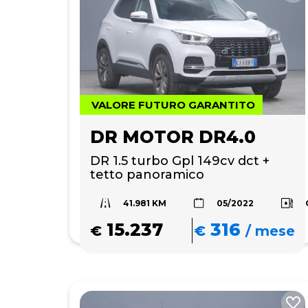
VALORE FUTURO GARANTITO
DR MOTOR DR4.0
DR 1.5 turbo Gpl 149cv dct + 
tetto panoramico 
41.981 KM
05/2022
15.237
316
€
€
/
mese