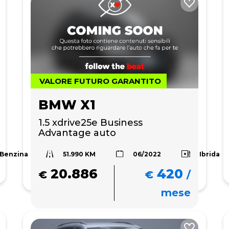
VALORE FUTURO GARANTITO
BMW X1
1.5 xdrive25e Business 
Advantage auto
51.990 KM
Benzina
Ibrida
06/2022
20.886
420
€
€
/
mese