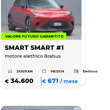
VALORE FUTURO GARANTITO
SMART SMART #1
motore elettrico Brabus
25.929 KM
a
Elettrico
06/2024
34.600
671
€
€
/
mese