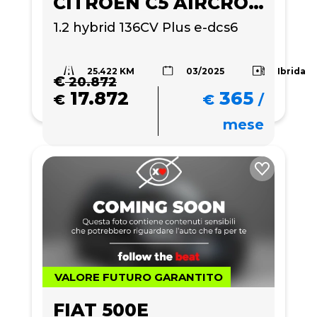
CITROEN C5 AIRCROSS
1.2 hybrid 136CV Plus e-dcs6
25.422 KM
Ibrida
03/2025
€
20.872
17.872
365
€
€
/
mese
VALORE FUTURO GARANTITO
FIAT 500E