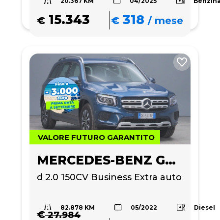
20.367 KM
Benzin
04/2025
15.343
318
€
€
/
mese
VALORE FUTURO GARANTITO
MERCEDES-BENZ GLB 200
d 2.0 150CV Business Extra auto
82.878 KM
Diesel
05/2022
€
27.984