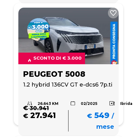
SCONTO DI € 3.000
PEUGEOT 5008
1.2 hybrid 136CV GT e-dcs6 7p.ti
26.643 KM
Ibrida
02/2025
€
30.941
27.941
549
€
€
/
mese