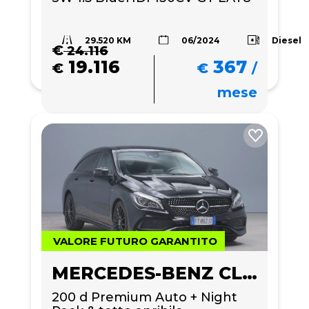
29.520 KM
Diesel
06/2024
€
24.116
19.116
367
€
€
/
mese
VALORE FUTURO GARANTITO
MERCEDES-BENZ CLA 200
200 d Premium Auto + Night 