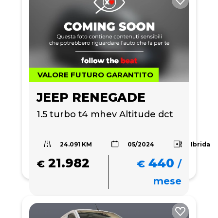
VALORE FUTURO GARANTITO
JEEP RENEGADE
1.5 turbo t4 mhev Altitude dct
24.091 KM
Ibrida
05/2024
21.982
440
€
€
/
mese