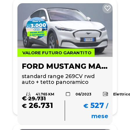
VALORE FUTURO GARANTITO
FORD MUSTANG MACH-E
standard range 269CV rwd 
auto + tetto panoramico 
41.765 KM
Elettric
06/2023
€
29.731
26.731
527
€
€
/
mese