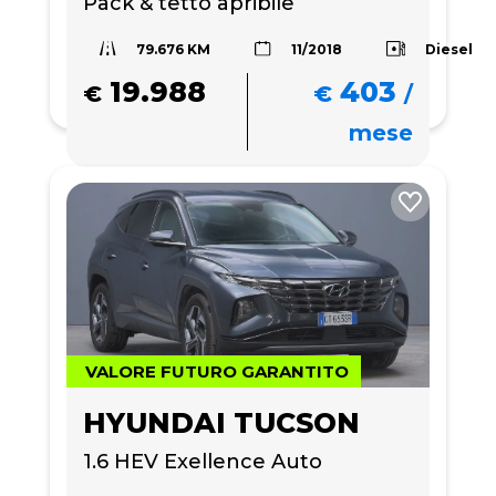
Pack & tetto apribile
79.676 KM
Diesel
11/2018
19.988
403
€
€
/
mese
VALORE FUTURO GARANTITO
HYUNDAI TUCSON
1.6 HEV Exellence Auto