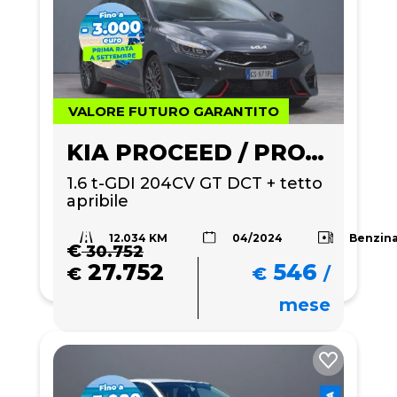
VALORE FUTURO GARANTITO
KIA PROCEED / PRO_CEE'D
1.6 t-GDI 204CV GT DCT + tetto 
apribile
12.034 KM
Benzin
04/2024
€
30.752
27.752
546
€
€
/
mese