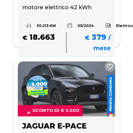
motore elettrico 42 kWh
30.213 KM
Elettric
05/2024
18.663
379
€
€
/
mese
SCONTO DI € 3.000
JAGUAR E-PACE