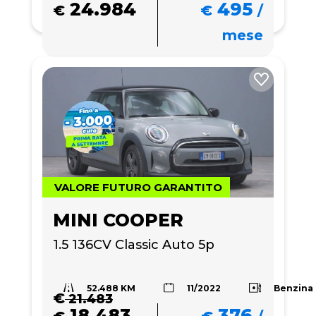
24.984
495
€
€
/
mese
VALORE FUTURO GARANTITO
MINI COOPER
1.5 136CV Classic Auto 5p
52.488 KM
Benzina
11/2022
€
21.483
18.483
376