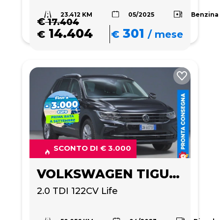
23.412 KM
Benzina
05/2025
€
17.404
14.404
301
€
€
/
mese
SCONTO DI € 3.000
VOLKSWAGEN TIGUAN
2.0 TDI 122CV Life