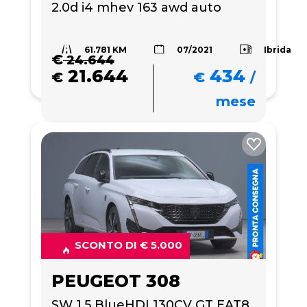
2.0d i4 mhev 163 awd auto
61.781 KM
Ibrida
07/2021
€
24.644
21.644
434
€
€
/
mese
SCONTO DI € 5.000
PEUGEOT 308
SW 1.5 BlueHDI 130CV GT EAT8