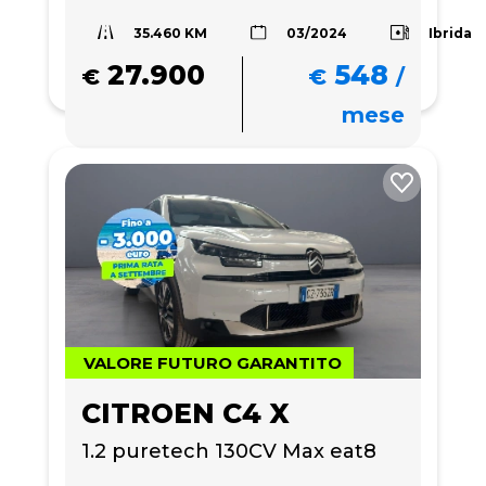
35.460 KM
Ibrida
03/2024
27.900
548
€
€
/
mese
VALORE FUTURO GARANTITO
CITROEN C4 X
1.2 puretech 130CV Max eat8