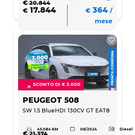
€
20.844
17.844
364
€
€
/
mese
SCONTO DI € 3.000
PEUGEOT 508
SW 1.5 BlueHDI 130CV GT EAT8
45.084 KM
Diesel
06/2024
€
21.374