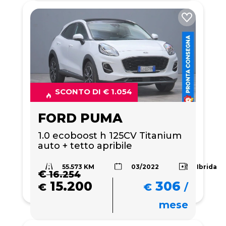
SCONTO DI € 1.054
FORD PUMA
1.0 ecoboost h 125CV Titanium 
auto + tetto apribile
55.573 KM
Ibrida
03/2022
€
16.254
15.200
306
€
€
/
mese