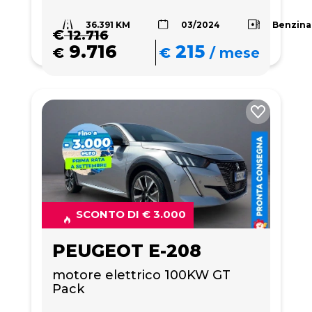
36.391 KM
Benzina
03/2024
€
12.716
9.716
215
€
€
/
mese
SCONTO DI € 3.000
PEUGEOT E-208
motore elettrico 100KW GT 
Pack 