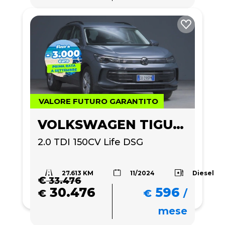
VALORE FUTURO GARANTITO
VOLKSWAGEN TIGUAN
2.0 TDI 150CV Life DSG
27.613 KM
Diesel
11/2024
€
33.476
30.476
596
€
€
/
mese