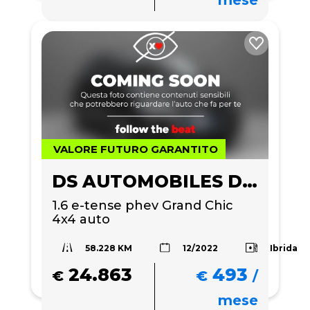
VALORE FUTURO GARANTITO
DS AUTOMOBILES DS 7 CROSSBACK
1.6 e-tense phev Grand Chic 
4x4 auto
58.228 KM
Ibrida
12/2022
24.863
493
€
€
/
mese