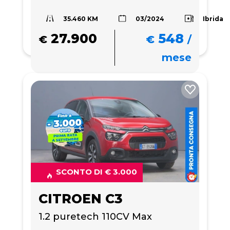
35.460 KM
Ibrida
03/2024
27.900
548
€
€
/
mese
SCONTO DI € 3.000
CITROEN C3
1.2 puretech 110CV Max