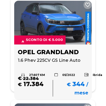
SCONTO DI € 5.000
OPEL GRANDLAND
1.6 Phev 225CV GS Line Auto
27.607 KM
Ibrida
05/2022
€
22.384
17.384
344
€
€
/
mese