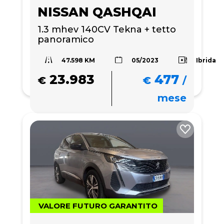
NISSAN QASHQAI
1.3 mhev 140CV Tekna + tetto 
panoramico 
47.598 KM
Ibrida
05/2023
23.983
477
€
€
/
mese
VALORE FUTURO GARANTITO