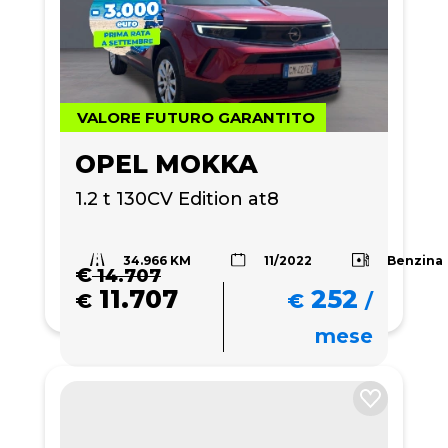
VALORE FUTURO GARANTITO
OPEL MOKKA
1.2 t 130CV Edition at8
34.966 KM
Benzina
11/2022
€
14.707
11.707
252
€
€
/
mese