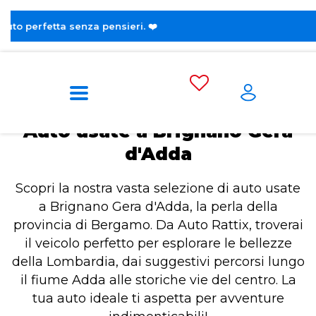
😎 Sc
Home
Auto usate a Brignano Gera d'Adda
Auto usate a Brignano Gera
d'Adda
Scopri la nostra vasta selezione di auto usate
a Brignano Gera d'Adda, la perla della
provincia di Bergamo. Da Auto Rattix, troverai
il veicolo perfetto per esplorare le bellezze
della Lombardia, dai suggestivi percorsi lungo
il fiume Adda alle storiche vie del centro. La
tua auto ideale ti aspetta per avventure