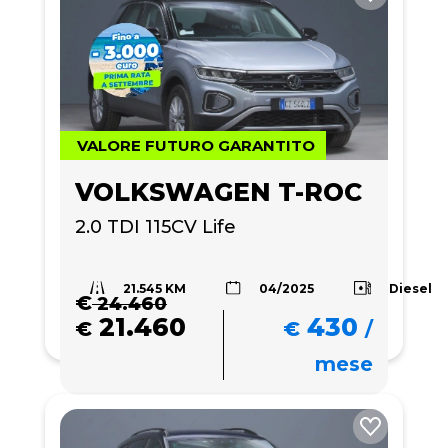
VALORE FUTURO GARANTITO
VOLKSWAGEN T-ROC
2.0 TDI 115CV Life
21.545 KM
Diesel
04/2025
€
24.460
21.460
430
€
€
/
mese