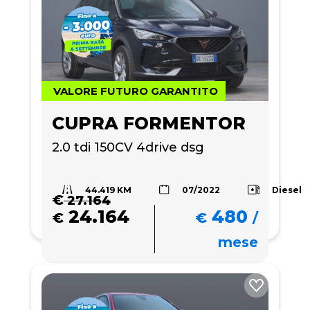
VALORE FUTURO GARANTITO
CUPRA FORMENTOR
2.0 tdi 150CV 4drive dsg
44.419 KM
Diesel
07/2022
€
27.164
24.164
480
€
€
/
mese