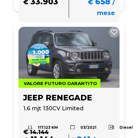
33.903
658
€
€
/
mese
VALORE FUTURO GARANTITO
JEEP RENEGADE
1.6 mjt 130CV Limited
117.123 KM
Diesel
03/2021
€
14.144