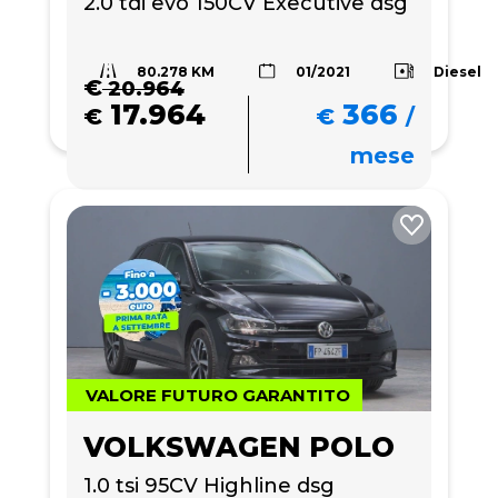
2.0 tdi evo 150CV Executive dsg
80.278 KM
Diesel
01/2021
€
20.964
17.964
366
€
€
/
mese
VALORE FUTURO GARANTITO
VOLKSWAGEN POLO
1.0 tsi 95CV Highline dsg