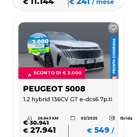
11.144
241
€
€
/
mese
SCONTO DI € 3.000
PEUGEOT 5008
1.2 hybrid 136CV GT e-dcs6 7p.ti
26.643 KM
Ibrida
02/2025
€
30.941
27.941
549
€
€
/