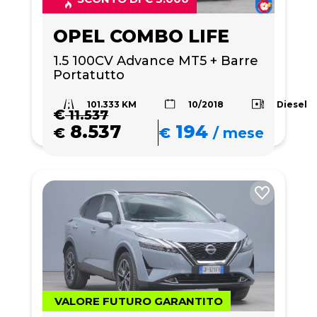
OPEL COMBO LIFE
1.5 100CV Advance MT5 + Barre 
Portatutto 
101.333 KM
Diesel
10/2018
€
11.537
8.537
194
€
€
/
mese
VALORE FUTURO GARANTITO