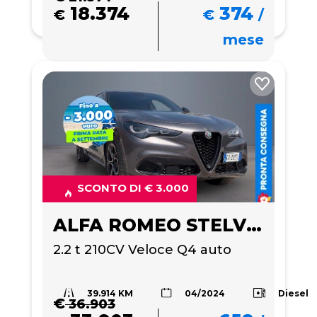
18.374
374
€
€
/
mese
SCONTO DI € 3.000
ALFA ROMEO STELVIO
2.2 t 210CV Veloce Q4 auto
39.914 KM
Diesel
04/2024
€
36.903