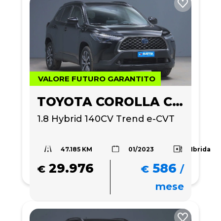
VALORE FUTURO GARANTITO
TOYOTA COROLLA CROSS
1.8 Hybrid 140CV Trend e-CVT
47.185 KM
Ibrida
01/2023
29.976
586
€
€
/
mese