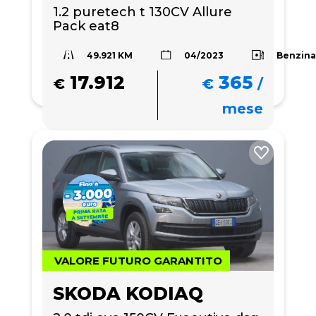
1.2 puretech t 130CV Allure 
Pack eat8
49.921 KM
Benzin
04/2023
17.912
365
€
€
/
mese
VALORE FUTURO GARANTITO
SKODA KODIAQ