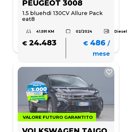
PEUGEOT 3008
1.5 bluehdi 130CV Allure Pack 
eat8
41.591 KM
Diesel
02/2024
24.483
486
€
€
/
mese
VALORE FUTURO GARANTITO
VOLKSWAGEN TAIGO