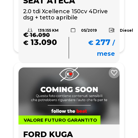
SEAT ATECA
2.0 tdi Xcellence 150cv 4Drive 
dsg + tetto apribile
139.155 KM
Diesel
05/2019
€
16.090
13.090
277
€
€
/
mese
VALORE FUTURO GARANTITO
FORD KUGA