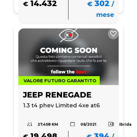
14.432
302
€
€
/
mese
VALORE FUTURO GARANTITO
JEEP RENEGADE
1.3 t4 phev Limited 4xe at6
27.458 KM
Ibrida
06/2021
19.498
394
€
€
/