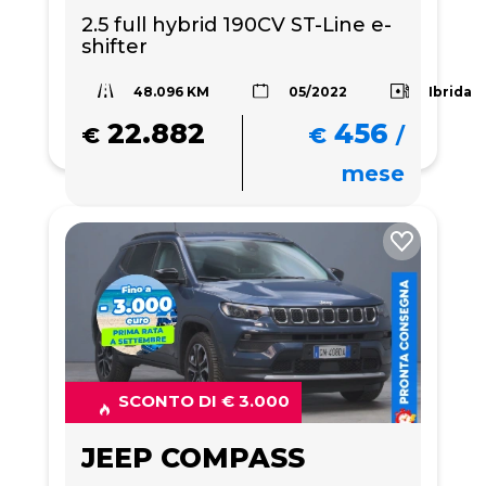
2.5 full hybrid 190CV ST-Line e-
shifter
48.096 KM
Ibrida
05/2022
22.882
456
€
€
/
mese
SCONTO DI € 3.000
JEEP COMPASS