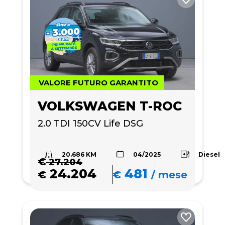
VALORE FUTURO GARANTITO
VOLKSWAGEN T-ROC
2.0 TDI 150CV Life DSG
20.686 KM
Diesel
04/2025
€
27.204
24.204
481
€
€
/
mese