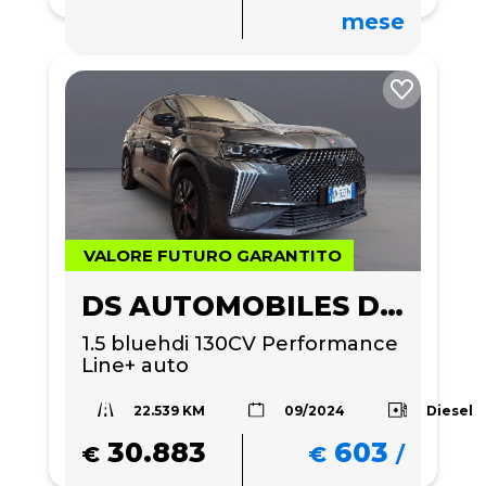
mese
VALORE FUTURO GARANTITO
DS AUTOMOBILES DS 7
1.5 bluehdi 130CV Performance 
Line+ auto
22.539 KM
Diesel
09/2024
30.883
603
€
€
/