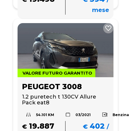
mese
VALORE FUTURO GARANTITO
PEUGEOT 3008
1.2 puretech t 130CV Allure 
Pack eat8
54.101 KM
Benzina
03/2021
19.887
402
€
€
/