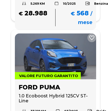
5.269 KM
Benzina
10/2025
28.988
568
€
€
/
mese
VALORE FUTURO GARANTITO
FORD PUMA
1.0 Ecoboost Hybrid 125CV ST-
Line
37.219 KM
Ibrida
03/2023