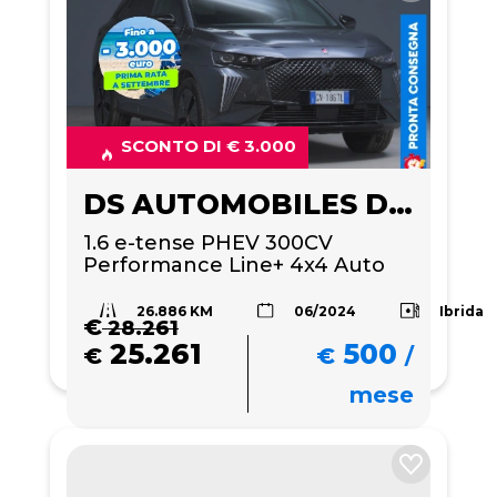
SCONTO DI € 3.000
DS AUTOMOBILES DS 7
1.6 e-tense PHEV 300CV 
Performance Line+ 4x4 Auto
26.886 KM
Ibrida
06/2024
€
28.261
25.261
500
€
€
/
mese