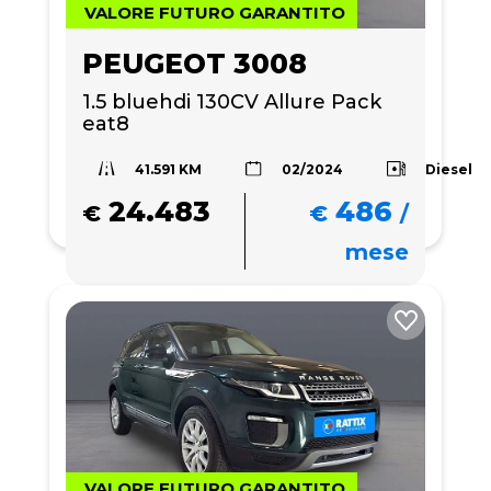
VALORE FUTURO GARANTITO
PEUGEOT 3008
1.5 bluehdi 130CV Allure Pack 
eat8
41.591 KM
Diesel
02/2024
24.483
486
€
€
/
mese
VALORE FUTURO GARANTITO