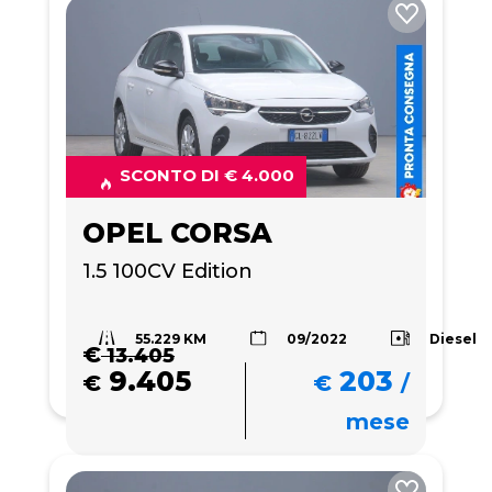
SCONTO DI € 4.000
OPEL CORSA
1.5 100CV Edition 
55.229 KM
Diesel
09/2022
€
13.405
9.405
203
€
€
/
mese