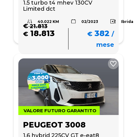
1.5 turbo t4 mhev 130CV 
Limited dct
40.022 KM
Ibrida
02/2023
€
21.813
18.813
382
€
€
/
mese
VALORE FUTURO GARANTITO
PEUGEOT 3008
1.6 hybrid 225CV GT e-eat8