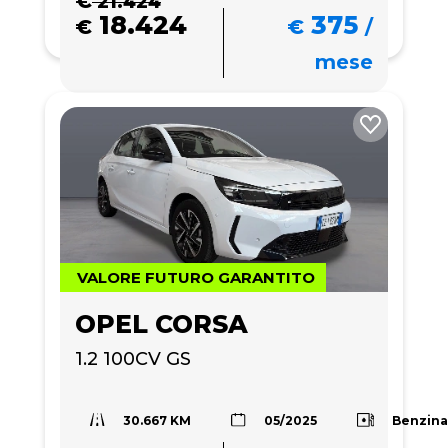
€
21.424
18.424
375
€
€
/
mese
VALORE FUTURO GARANTITO
OPEL CORSA
1.2 100CV GS
30.667 KM
Benzin
05/2025