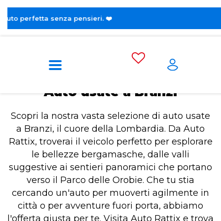
😎 Sc
Home
Auto usate a Branzi
Auto usate a Branzi
Scopri la nostra vasta selezione di auto usate
a Branzi, il cuore della Lombardia. Da Auto
Rattix, troverai il veicolo perfetto per esplorare
le bellezze bergamasche, dalle valli
suggestive ai sentieri panoramici che portano
verso il Parco delle Orobie. Che tu stia
cercando un'auto per muoverti agilmente in
città o per avventure fuori porta, abbiamo
l'offerta giusta per te. Visita Auto Rattix e trova