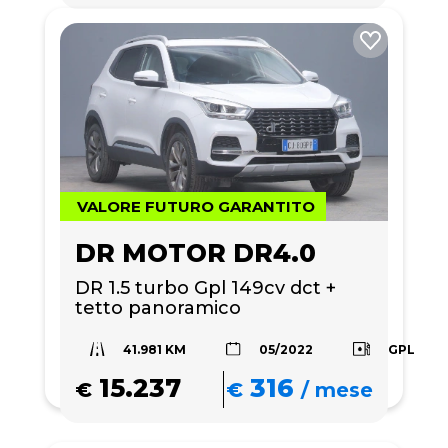
VALORE FUTURO GARANTITO
DR MOTOR DR4.0
DR 1.5 turbo Gpl 149cv dct + 
tetto panoramico 
41.981 KM
GPL
05/2022
15.237
316
€
€
/
mese