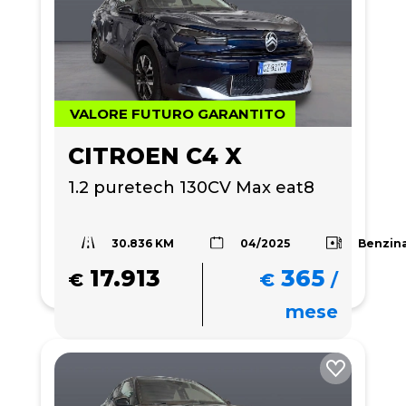
VALORE FUTURO GARANTITO
CITROEN C4 X
1.2 puretech 130CV Max eat8
30.836 KM
Benzin
04/2025
17.913
365
€
€
/
mese