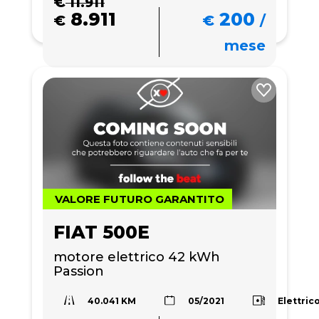
€
11.911
8.911
200
€
€
/
mese
VALORE FUTURO GARANTITO
FIAT 500E
motore elettrico 42 kWh 
Passion
40.041 KM
Elettric
05/2021