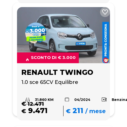
SCONTO DI € 3.000
RENAULT TWINGO
1.0 sce 65CV Equilibre
31.860 KM
Benzin
04/2024
€
12.471
9.471
211
€
€
/
mese