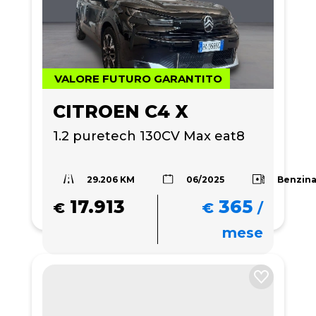
VALORE FUTURO GARANTITO
CITROEN C4 X
1.2 puretech 130CV Max eat8
29.206 KM
Benzin
06/2025
17.913
365
€
€
/
mese