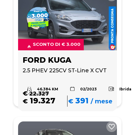
SCONTO DI € 3.000
FORD KUGA
2.5 PHEV 225CV ST-Line X CVT
46.384 KM
Ibrida
02/2023
€
22.327
19.327
391
€
€
/
mese