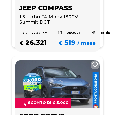
JEEP COMPASS
1.5 turbo T4 Mhev 130CV 
Summit DCT
22.521 KM
Ibrida
06/2025
26.321
519
€
€
/
mese
SCONTO DI € 3.000