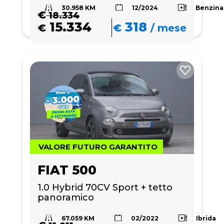
30.958 KM
Benzina
12/2024
€
18.334
15.334
318
€
€
/
mese
VALORE FUTURO GARANTITO
FIAT 500
1.0 Hybrid 70CV Sport + tetto 
panoramico
67.059 KM
Ibrida
02/2022