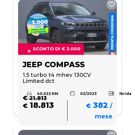
SCONTO DI € 3.000
JEEP COMPASS
1.5 turbo t4 mhev 130CV 
Limited dct
40.022 KM
Ibrida
02/2023
€
21.813
18.813
382
€
€
/
mese