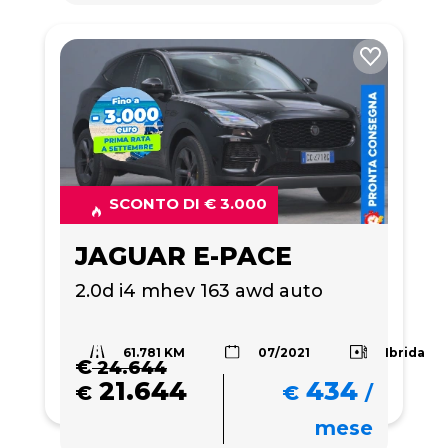
SCONTO DI € 3.000
JAGUAR E-PACE
2.0d i4 mhev 163 awd auto
61.781 KM
Ibrida
07/2021
€
24.644
21.644
434
€
€
/
mese