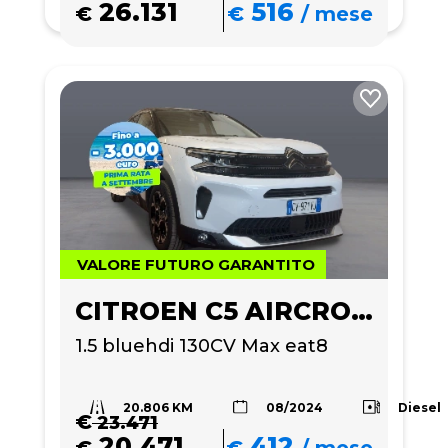
26.131
516
€
€
/
mese
VALORE FUTURO GARANTITO
CITROEN C5 AIRCROSS
1.5 bluehdi 130CV Max eat8
20.806 KM
Diesel
08/2024
€
23.471
20.471
412