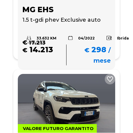
MG EHS
1.5 t-gdi phev Exclusive auto
33.632 KM
Ibrida
04/2022
€
17.213
14.213
298
€
€
/
mese
VALORE FUTURO GARANTITO