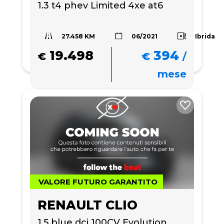
1.3 t4 phev Limited 4xe at6
27.458 KM
Ibrida
06/2021
19.498
394
€
€
/
mese
VALORE FUTURO GARANTITO
RENAULT CLIO
1.5 blue dci 100CV Evolution