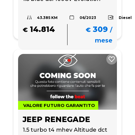
43.385 KM
Diesel
06/2023
14.814
309
€
€
/
mese
VALORE FUTURO GARANTITO
JEEP RENEGADE
1.5 turbo t4 mhev Altitude dct