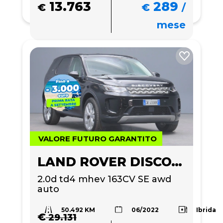
13.763
289
€
€
/
mese
VALORE FUTURO GARANTITO
LAND ROVER DISCOVERY SPORT
2.0d td4 mhev 163CV SE awd 
auto
50.492 KM
Ibrida
06/2022
€
29.131