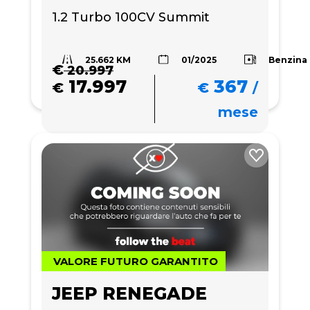
1.2 Turbo 100CV Summit
25.662 KM
Benzina
01/2025
€
20.997
17.997
367
€
€
/
mese
VALORE FUTURO GARANTITO
JEEP RENEGADE