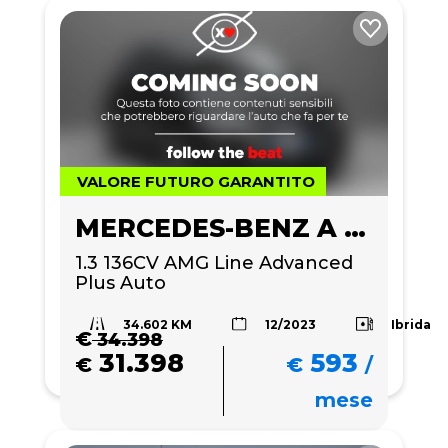
VALORE FUTURO GARANTITO
MERCEDES-BENZ A 180
1.3 136CV AMG Line Advanced 
Plus Auto
34.602 KM
Ibrida
12/2023
€
34.398
31.398
593
€
€
/
mese