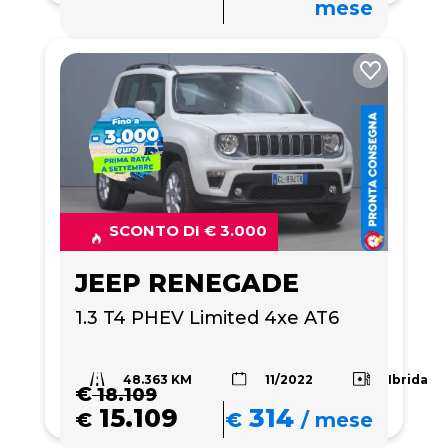
mese
SCONTO DI € 3.000
JEEP RENEGADE
1.3 T4 PHEV Limited 4xe AT6
48.363 KM
Ibrida
11/2022
€
18.109
15.109
314
€
€
/
mese