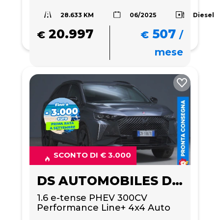
28.633 KM
Diesel
06/2025
20.997
507
€
€
/
mese
SCONTO DI € 3.000
DS AUTOMOBILES DS 7
1.6 e-tense PHEV 300CV 
Performance Line+ 4x4 Auto