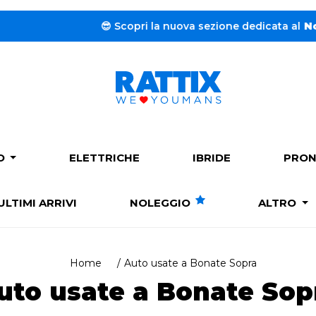
a nuova sezione dedicata al
Noleggio a lungo termine.
➔
C
PO
ELETTRICHE
IBRIDE
PRON
ULTIMI ARRIVI
NOLEGGIO
ALTRO
Home
Auto usate a Bonate Sopra
uto usate a Bonate Sop