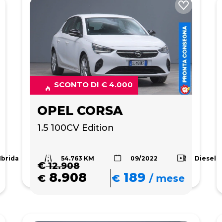
SCONTO DI € 4.000
OPEL CORSA
1.5 100CV Edition
54.763 KM
Ibrida
Diesel
09/2022
€
12.908
8.908
189
€
€
/
mese