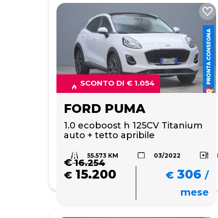
SCONTO DI € 1.054
FORD PUMA
1.0 ecoboost h 125CV Titanium 
auto + tetto apribile
55.573 KM
03/2022
€
16.254
15.200
306
€
€
/
mese