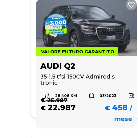
VALORE FUTURO GARANTITO
AUDI Q2
35 1.5 tfsi 150CV Admired s-
tronic
28.408 KM
03/2023
€
25.987
22.987
458
€
€
/
mese