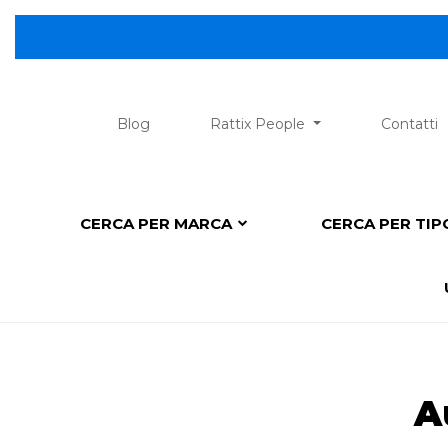
😎 Scopri l
Blog
Rattix People
Contatti
CERCA PER MARCA
CERCA PER TI
A