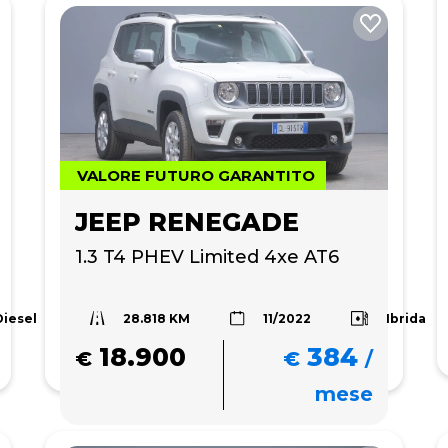
VALORE FUTURO GARANTITO
JEEP RENEGADE
1.3 T4 PHEV Limited 4xe AT6
28.818 KM
Diesel
Ibrida
11/2022
18.900
384
€
€
/
mese