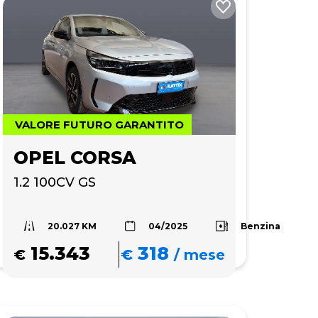
VALORE FUTURO GARANTITO
OPEL CORSA
1.2 100CV GS
20.027 KM
Benzina
04/2025
15.343
318
€
€
/
mese