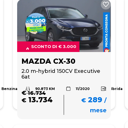
SCONTO DI € 3.000
MAZDA CX-30
2.0 m-hybrid 150CV Executive 
6at
90.873 KM
Benzina
Ibrida
11/2020
€
16.734
13.734
289
€
€
/
mese