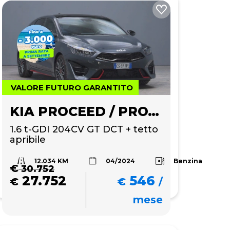
VALORE FUTURO GARANTITO
KIA PROCEED / PRO_CEE'D
1.6 t-GDI 204CV GT DCT + tetto 
apribile
12.034 KM
Benzina
04/2024
€
30.752
27.752
546
€
€
/
mese