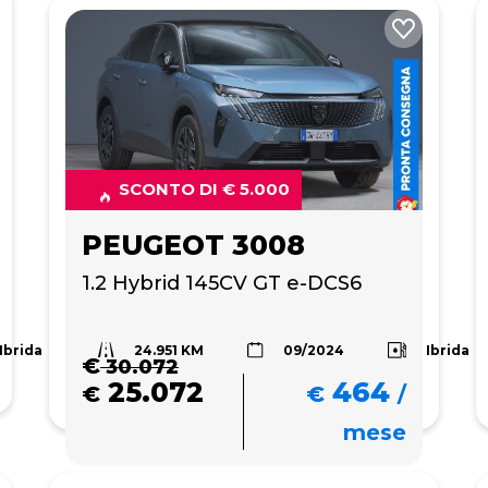
SCONTO DI € 5.000
PEUGEOT 3008
1.2 Hybrid 145CV GT e-DCS6
24.951 KM
Ibrida
Ibrida
09/2024
€
30.072
25.072
464
€
€
/
mese