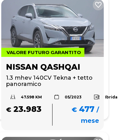
VALORE FUTURO GARANTITO
NISSAN QASHQAI
1.3 mhev 140CV Tekna + tetto 
panoramico 
47.598 KM
Ibrida
05/2023
23.983
477
€
€
/
mese