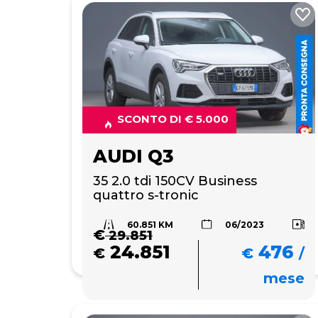
SCONTO DI € 5.000
AUDI Q3
35 2.0 tdi 150CV Business 
quattro s-tronic
60.851 KM
06/2023
€
29.851
24.851
476
€
€
/
mese