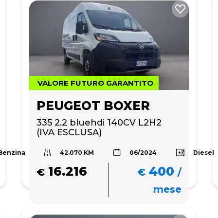
VALORE FUTURO GARANTITO
PEUGEOT BOXER
335 2.2 bluehdi 140CV L2H2 
(IVA ESCLUSA)
42.070 KM
Benzina
Diesel
06/2024
16.216
400
€
€
/
mese