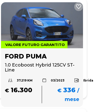
VALORE FUTURO GARANTITO
FORD PUMA
1.0 Ecoboost Hybrid 125CV ST-
Line
37.219 KM
Ibrida
03/2023
16.300
336
€
€
/
mese