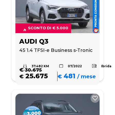
SCONTO DI € 5.000
AUDI Q3
45 1.4 TFSI-e Business s-Tronic
37.482 KM
Ibrida
07/2022
€
30.675
25.675
481
€
€
/
mese