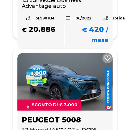
1.5 xdrive25e Business 
Advantage auto
51.990 KM
Ibrida
06/2022
20.886
420
€
€
/
mese
SCONTO DI € 3.000
PEUGEOT 5008