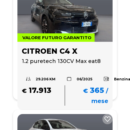
VALORE FUTURO GARANTITO
CITROEN C4 X
1.2 puretech 130CV Max eat8
29.206 KM
Benzin
06/2025
17.913
365
€
€
/
mese