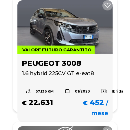
VALORE FUTURO GARANTITO
PEUGEOT 3008
1.6 hybrid 225CV GT e-eat8
57.136 KM
Ibrida
01/2023
22.631
452
€
€
/
mese