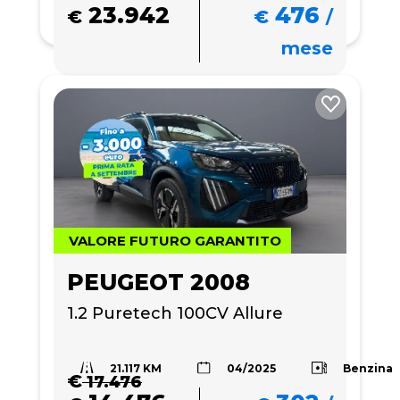
23.942
476
€
€
/
mese
VALORE FUTURO GARANTITO
PEUGEOT 2008
1.2 Puretech 100CV Allure 
21.117 KM
Benzina
04/2025
€
17.476