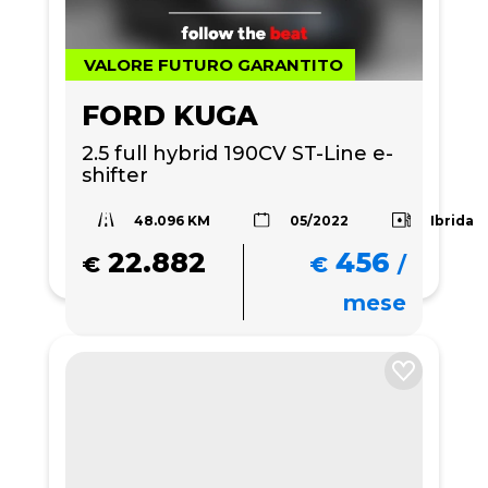
VALORE FUTURO GARANTITO
FORD KUGA
2.5 full hybrid 190CV ST-Line e-
shifter
48.096 KM
Ibrida
05/2022
22.882
456
€
€
/
mese