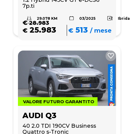
1.2 Hybrid 145CV GT e-DCS6 
7p.ti
29.078 KM
Ibrida
03/2025
€
28.983
25.983
513
€
€
/
mese
VALORE FUTURO GARANTITO
AUDI Q3
40 2.0 TDI 190CV Business 
Quattro s-Tronic