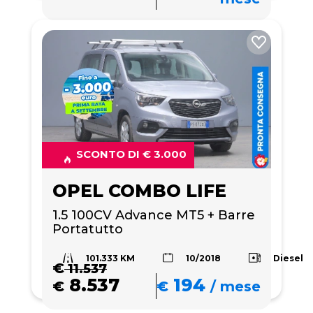
SCONTO DI € 3.000
OPEL COMBO LIFE
1.5 100CV Advance MT5 + Barre 
Portatutto 
101.333 KM
Diesel
10/2018
€
11.537
8.537
194
€
€
/
mese