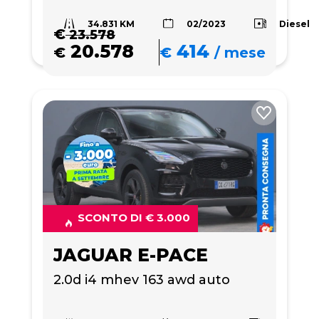
34.831 KM
Diesel
02/2023
€
23.578
20.578
414
€
€
/
mese
SCONTO DI € 3.000
JAGUAR E-PACE
2.0d i4 mhev 163 awd auto