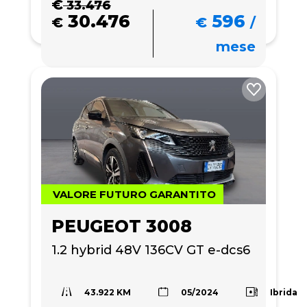
€
33.476
30.476
596
€
€
/
mese
VALORE FUTURO GARANTITO
PEUGEOT 3008
1.2 hybrid 48V 136CV GT e-dcs6
43.922 KM
Ibrida
05/2024