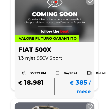
VALORE FUTURO GARANTITO
FIAT 500X
1.3 mjet 95CV Sport
35.227 KM
Diesel
04/2024
18.981
385
€
€
/
mese