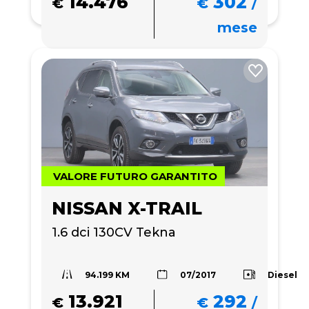
14.476
302
€
€
/
mese
VALORE FUTURO GARANTITO
NISSAN X-TRAIL
1.6 dci 130CV Tekna
94.199 KM
Diesel
07/2017
13.921
292
€
€
/