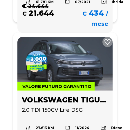
61.781 KM
Ibrida
07/2021
€
24.644
21.644
434
€
€
/
mese
VALORE FUTURO GARANTITO
VOLKSWAGEN TIGUAN
2.0 TDI 150CV Life DSG
27.613 KM
Diesel
11/2024