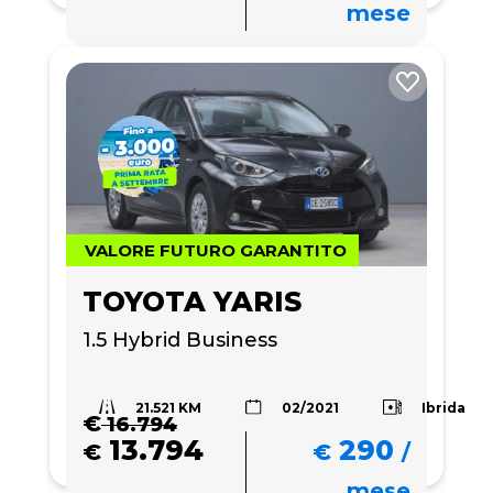
mese
VALORE FUTURO GARANTITO
TOYOTA YARIS
1.5 Hybrid Business
21.521 KM
Ibrida
02/2021
€
16.794
13.794
290
€
€
/
mese