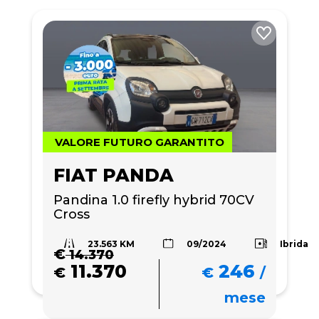
VALORE FUTURO GARANTITO
FIAT PANDA
Pandina 1.0 firefly hybrid 70CV 
Cross
23.563 KM
Ibrida
09/2024
€
14.370
11.370
246
€
€
/
mese