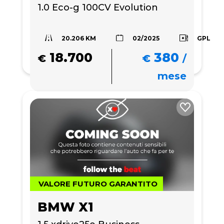
1.0 Eco-g 100CV Evolution
20.206 KM
GPL
02/2025
18.700
380
€
€
/
mese
VALORE FUTURO GARANTITO
BMW X1