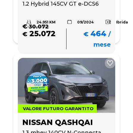
1.2 Hybrid 145CV GT e-DCS6
24.951 KM
Ibrida
09/2024
€
30.072
25.072
464
€
€
/
mese
VALORE FUTURO GARANTITO
NISSAN QASHQAI
1.3 mhev 140CV N-Connecta