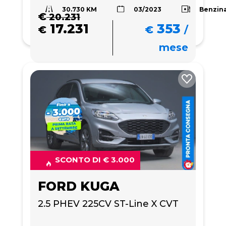
30.730 KM
Benzin
03/2023
€
20.231
17.231
353
€
€
/
mese
SCONTO DI € 3.000
FORD KUGA
2.5 PHEV 225CV ST-Line X CVT