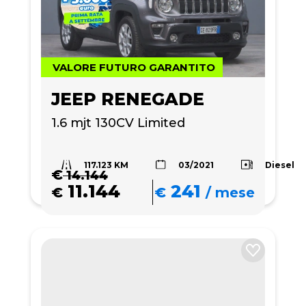
VALORE FUTURO GARANTITO
JEEP RENEGADE
1.6 mjt 130CV Limited
117.123 KM
Diesel
03/2021
€
14.144
11.144
241
€
€
/
mese