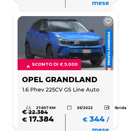
mese
SCONTO DI € 5.000
OPEL GRANDLAND
1.6 Phev 225CV GS Line Auto
27.607 KM
Ibrida
05/2022
€
22.384
17.384
344
€
€
/
mese