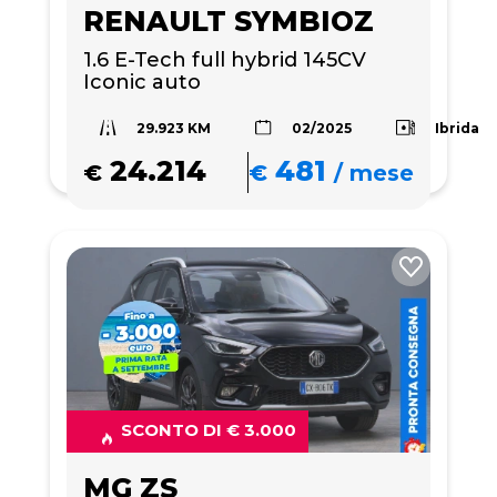
RENAULT SYMBIOZ
1.6 E-Tech full hybrid 145CV 
Iconic auto
29.923 KM
Ibrida
02/2025
24.214
481
€
€
/
mese
SCONTO DI € 3.000
MG ZS