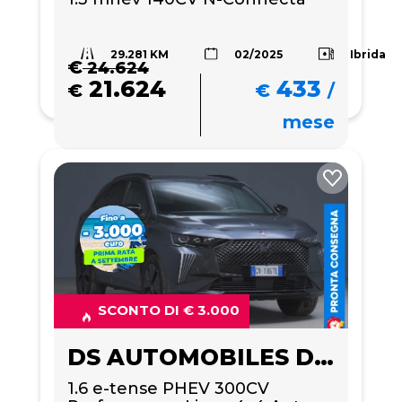
29.281 KM
Ibrida
02/2025
€
24.624
21.624
433
€
€
/
mese
SCONTO DI € 3.000
DS AUTOMOBILES DS 7
1.6 e-tense PHEV 300CV 