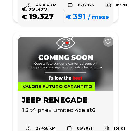
46.384 KM
Ibrida
02/2023
€
22.327
19.327
391
€
€
/
mese
VALORE FUTURO GARANTITO
JEEP RENEGADE
1.3 t4 phev Limited 4xe at6
27.458 KM
Ibrida
06/2021