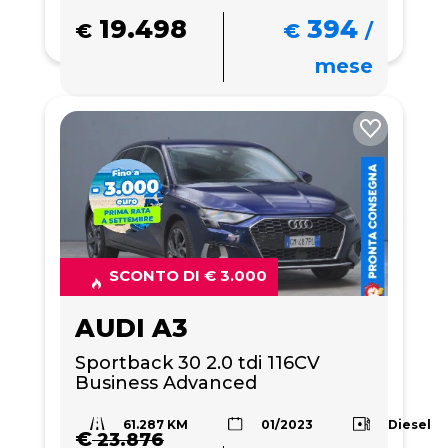
19.498
394
€
€
/
mese
SCONTO DI € 3.000
AUDI A3
Sportback 30 2.0 tdi 116CV 
Business Advanced
61.287 KM
Diesel
01/2023
€
23.876