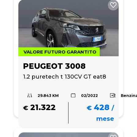
VALORE FUTURO GARANTITO
PEUGEOT 3008
1.2 puretech t 130CV GT eat8
29.843 KM
Benzin
02/2022
21.322
428
€
€
/
mese