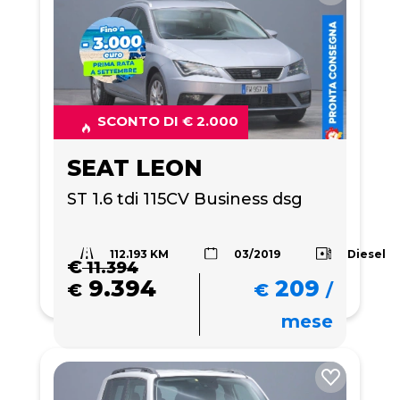
SCONTO DI € 2.000
SEAT LEON
ST 1.6 tdi 115CV Business dsg
112.193 KM
Diesel
03/2019
€
11.394
9.394
209
€
€
/
mese