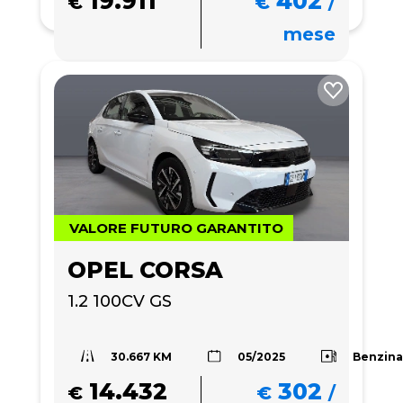
19.911
402
€
€
/
mese
VALORE FUTURO GARANTITO
OPEL CORSA
1.2 100CV GS
30.667 KM
Benzin
05/2025
14.432
302
€
€
/