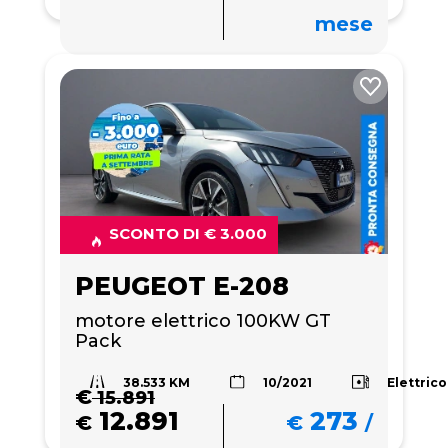
mese
SCONTO DI € 3.000
PEUGEOT E-208
motore elettrico 100KW GT 
Pack 
38.533 KM
Elettrico
10/2021
€
15.891
12.891
273
€
€
/