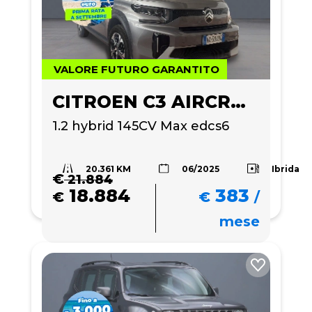
VALORE FUTURO GARANTITO
CITROEN C3 AIRCROSS
1.2 hybrid 145CV Max edcs6
20.361 KM
Ibrida
06/2025
€
21.884
18.884
383
€
€
/
mese