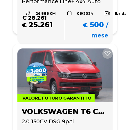
Performance Line+ 4x4 Auto
26.886 KM
Ibrida
06/2024
€
28.261
25.261
500
€
€
/
mese
VALORE FUTURO GARANTITO
VOLKSWAGEN T6 CARAVELLE
2.0 150CV DSG 9p.ti