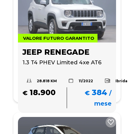
VALORE FUTURO GARANTITO
JEEP RENEGADE
1.3 T4 PHEV Limited 4xe AT6
28.818 KM
Ibrida
11/2022
18.900
384
€
€
/
mese