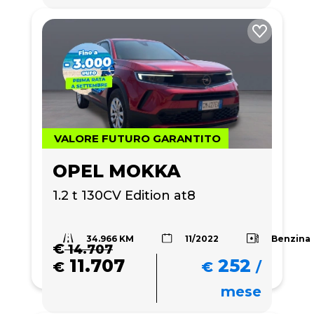
VALORE FUTURO GARANTITO
OPEL MOKKA
1.2 t 130CV Edition at8
34.966 KM
Benzina
11/2022
€
14.707
11.707
252
€
€
/
mese