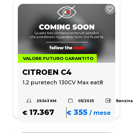
VALORE FUTURO GARANTITO
CITROEN C4
1.2 puretech 130CV Max eat8
29.543 KM
Benzina
05/2025
17.367
355
€
€
/
mese