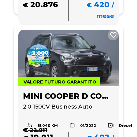
20.876
420
€
€
/
mese
VALORE FUTURO GARANTITO
MINI COOPER D COUNTRYMAN
2.0 150CV Business Auto
51.040 KM
Diesel
01/2022
€
22.911