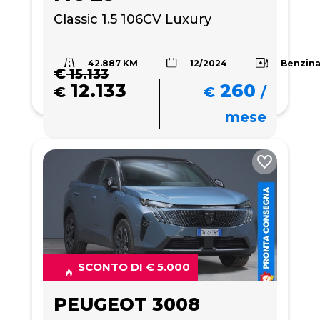
Classic 1.5 106CV Luxury
42.887 KM
Benzin
12/2024
€
15.133
12.133
260
€
€
/
mese
SCONTO DI € 5.000
PEUGEOT 3008