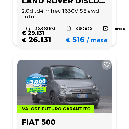
LAND ROVER DISCOVERY SPORT
2.0d td4 mhev 163CV SE awd 
auto
50.492 KM
Ibrida
06/2022
€
29.131
26.131
516
€
€
/
mese
VALORE FUTURO GARANTITO
FIAT 500