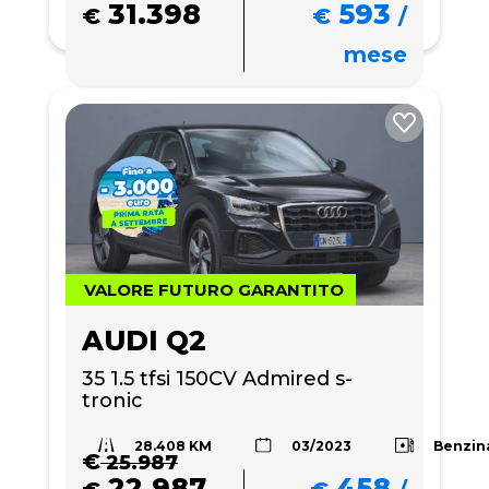
31.398
593
€
€
/
mese
VALORE FUTURO GARANTITO
AUDI Q2
35 1.5 tfsi 150CV Admired s-
tronic
28.408 KM
Benzin
03/2023
€
25.987
22.987
458