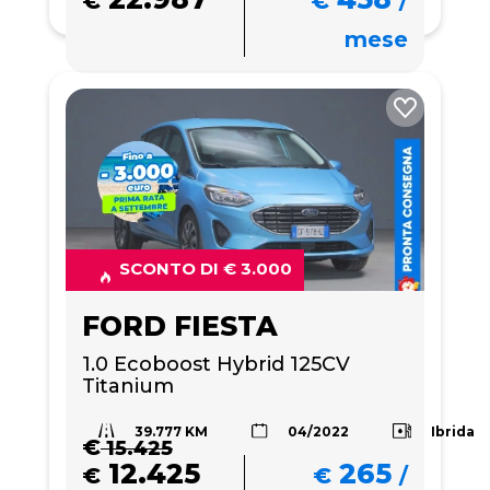
€
€
/
mese
SCONTO DI € 3.000
FORD FIESTA
1.0 Ecoboost Hybrid 125CV 
Titanium
39.777 KM
Ibrida
04/2022
€
15.425
12.425
265
€
€
/