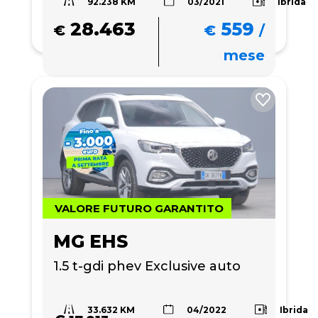
92.238 KM
Ibrida
03/2021
28.463
559
€
€
/
mese
VALORE FUTURO GARANTITO
MG EHS
1.5 t-gdi phev Exclusive auto
33.632 KM
Ibrida
04/2022