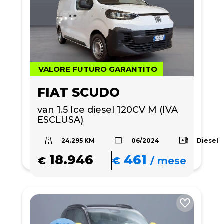
VALORE FUTURO GARANTITO
FIAT SCUDO
van 1.5 Ice diesel 120CV M (IVA 
ESCLUSA)
24.295 KM
Diesel
06/2024
18.946
461
€
€
/
mese