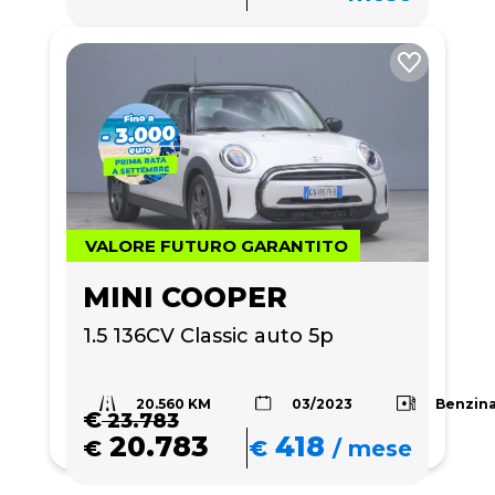
VALORE FUTURO GARANTITO
MINI COOPER
1.5 136CV Classic auto 5p
20.560 KM
Benzin
03/2023
€
23.783
20.783
418
€
€
/
mese