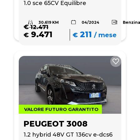
1.0 sce 65CV Equilibre
30.619 KM
Benzin
04/2024
€
12.471
9.471
211
€
€
/
mese
VALORE FUTURO GARANTITO
PEUGEOT 3008
1.2 hybrid 48V GT 136cv e-dcs6