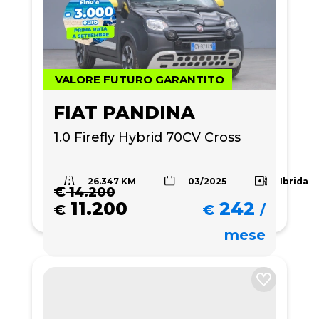
VALORE FUTURO GARANTITO
FIAT PANDINA
1.0 Firefly Hybrid 70CV Cross
26.347 KM
Ibrida
03/2025
€
14.200
11.200
242
€
€
/
mese