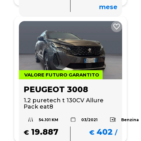
mese
VALORE FUTURO GARANTITO
PEUGEOT 3008
1.2 puretech t 130CV Allure 
Pack eat8
54.101 KM
Benzina
03/2021
19.887
402
€
€
/