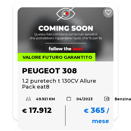
VALORE FUTURO GARANTITO
PEUGEOT 308
1.2 puretech t 130CV Allure 
Pack eat8
49.921 KM
Benzin
04/2023
17.912
365
€
€
/
mese