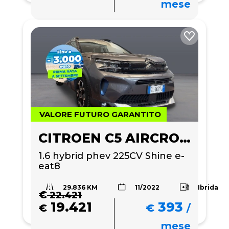
mese
VALORE FUTURO GARANTITO
CITROEN C5 AIRCROSS
1.6 hybrid phev 225CV Shine e-
eat8
29.836 KM
Ibrida
11/2022
€
22.421
19.421
393
€
€
/
mese