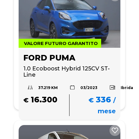
VALORE FUTURO GARANTITO
FORD PUMA
1.0 Ecoboost Hybrid 125CV ST-
Line
37.219 KM
Ibrida
03/2023
16.300
336
€
€
/
mese