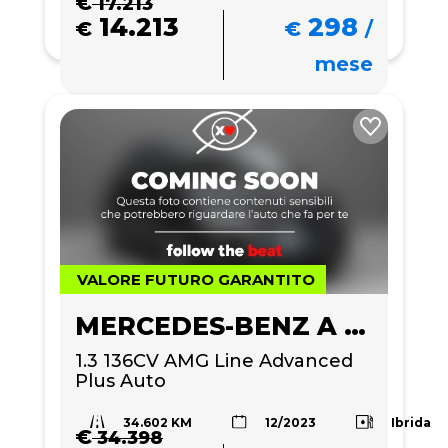
€
17.213
14.213
298
€
€
/
mese
VALORE FUTURO GARANTITO
MERCEDES-BENZ A 180
1.3 136CV AMG Line Advanced 
Plus Auto
34.602 KM
Ibrida
12/2023
€
34.398