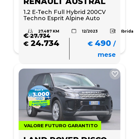
RENAULT AUSTRAL
1.2 E-Tech Full Hybrid 200CV 
Techno Esprit Alpine Auto
27.487 KM
Ibrida
12/2023
€
27.734
24.734
490
€
€
/
mese
VALORE FUTURO GARANTITO