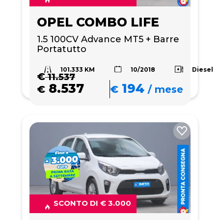
OPEL COMBO LIFE
1.5 100CV Advance MT5 + Barre 
Portatutto 
101.333 KM
Diesel
10/2018
€
11.537
8.537
194
€
€
/
mese
SCONTO DI € 3.000