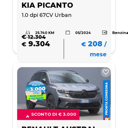
KIA PICANTO
1.0 dpi 67CV Urban
25.740 KM
Benzin
05/2024
€
12.304
9.304
208
€
€
/
mese
SCONTO DI € 3.000