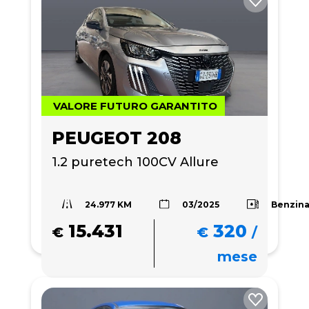
VALORE FUTURO GARANTITO
PEUGEOT 208
1.2 puretech 100CV Allure
24.977 KM
Benzin
03/2025
15.431
320
€
€
/
mese