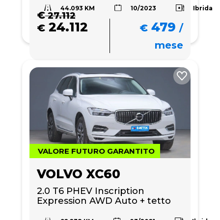
44.093 KM
Ibrida
10/2023
€
27.112
24.112
479
€
€
/
mese
VALORE FUTURO GARANTITO
VOLVO XC60
2.0 T6 PHEV Inscription 
Expression AWD Auto + tetto 
apribile