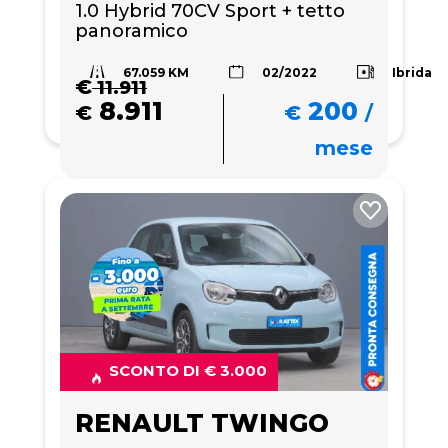
1.0 Hybrid 70CV Sport + tetto 
panoramico
67.059 KM
Ibrida
02/2022
€
11.911
8.911
200
€
€
/
mese
SCONTO DI € 3.000
RENAULT TWINGO