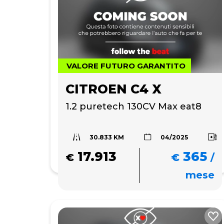
VALORE FUTURO GARANTITO
CITROEN C4 X
1.2 puretech 130CV Max eat8
30.833 KM
04/2025
17.913
365
€
€
/
mese