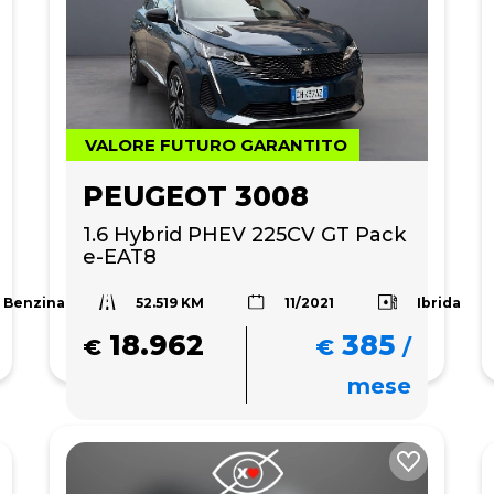
VALORE FUTURO GARANTITO
PEUGEOT 3008
1.6 Hybrid PHEV 225CV GT Pack 
e-EAT8
52.519 KM
Benzina
Ibrida
11/2021
18.962
385
€
€
/
mese