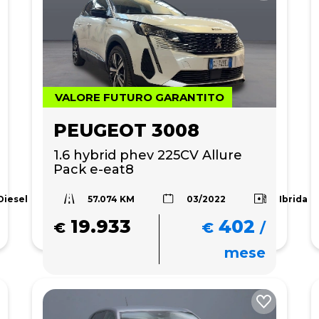
VALORE FUTURO GARANTITO
PEUGEOT 3008
1.6 hybrid phev 225CV Allure 
Pack e-eat8
57.074 KM
Diesel
Ibrida
03/2022
19.933
402
€
€
/
mese