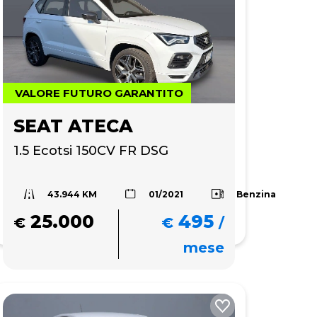
VALORE FUTURO GARANTITO
SEAT ATECA
1.5 Ecotsi 150CV FR DSG
43.944 KM
Benzina
01/2021
25.000
495
€
€
/
mese