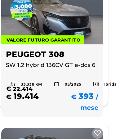
VALORE FUTURO GARANTITO
PEUGEOT 308
SW 1.2 hybrid 136CV GT e-dcs 6
33.338 KM
Ibrida
05/2025
€
22.414
19.414
393
€
€
/
mese