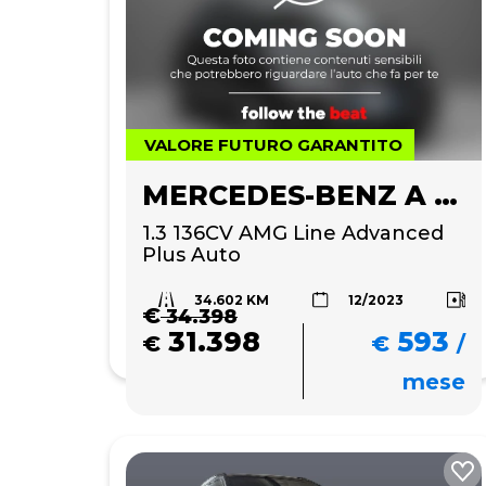
VALORE FUTURO GARANTITO
MERCEDES-BENZ A 180
1.3 136CV AMG Line Advanced 
Plus Auto
34.602 KM
12/2023
€
34.398
31.398
593
€
€
/
mese