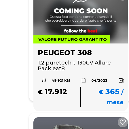
VALORE FUTURO GARANTITO
PEUGEOT 308
1.2 puretech t 130CV Allure 
Pack eat8
49.921 KM
04/2023
17.912
365
€
€
/
mese