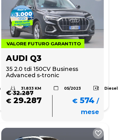
VALORE FUTURO GARANTITO
AUDI Q3
35 2.0 tdi 150CV Business 
Advanced s-tronic
31.833 KM
a
Diesel
05/2023
€
32.287
29.287
574
€
€
/
mese