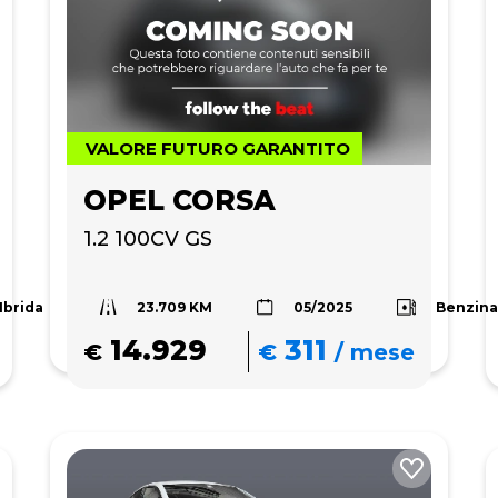
VALORE FUTURO GARANTITO
OPEL CORSA
1.2 100CV GS
23.709 KM
Ibrida
Benzin
05/2025
14.929
311
€
€
/
mese