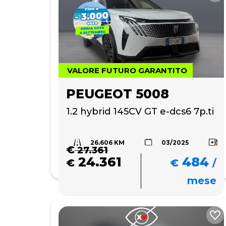
VALORE FUTURO GARANTITO
PEUGEOT 5008
1.2 hybrid 145CV GT e-dcs6 7p.ti
26.606 KM
03/2025
€
27.361
24.361
484
€
€
/
mese