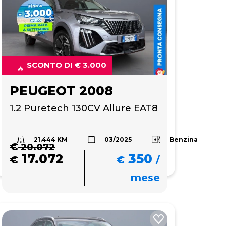
SCONTO DI € 3.000
PEUGEOT 2008
1.2 Puretech 130CV Allure EAT8
21.444 KM
a
Benzina
03/2025
€
20.072
17.072
350
€
€
/
mese