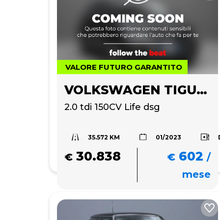
VALORE FUTURO GARANTITO
VOLKSWAGEN TIGUAN
2.0 tdi 150CV Life dsg
35.572 KM
01/2023
30.838
602
€
€
/
mese