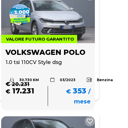
VALORE FUTURO GARANTITO
VOLKSWAGEN POLO
1.0 tsi 110CV Style dsg
30.730 KM
Benzina
03/2023
€
20.231
17.231
353
€
€
/
mese