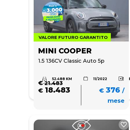
VALORE FUTURO GARANTITO
MINI COOPER
1.5 136CV Classic Auto 5p
52.488 KM
11/2022
€
21.483
18.483
376
€
€
/
mese