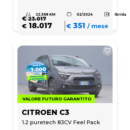
22.368 KM
Ibrida
02/2024
€
23.017
18.017
351
€
€
/
mese
VALORE FUTURO GARANTITO
CITROEN C3
1.2 puretech 83CV Feel Pack