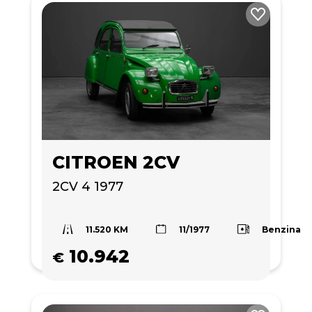
CITROEN 2CV
2CV 4 1977
11.520 KM
Benzina
11/1977
10.942
€