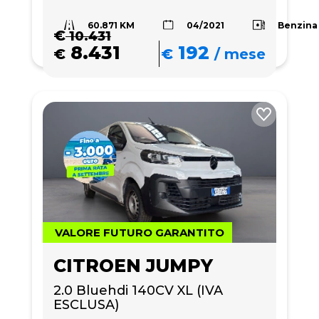
60.871 KM
Benzina
04/2021
€
10.431
8.431
192
€
€
/
mese
VALORE FUTURO GARANTITO
CITROEN JUMPY
2.0 Bluehdi 140CV XL (IVA 
ESCLUSA)