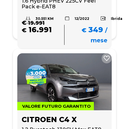
1.6 Hybrid PHEV 225CV Feel 
Pack e-EAT8
30.551 KM
Ibrida
12/2022
€
19.991
16.991
349
€
€
/
mese
VALORE FUTURO GARANTITO
CITROEN C4 X