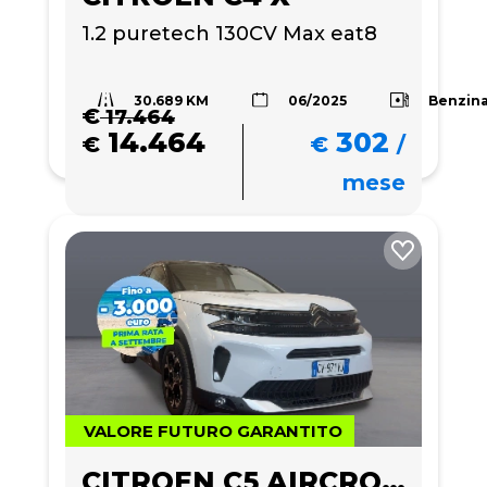
1.2 puretech 130CV Max eat8
30.689 KM
Benzin
06/2025
€
17.464
14.464
302
€
€
/
mese
VALORE FUTURO GARANTITO
CITROEN C5 AIRCROSS