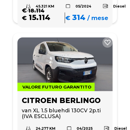
45.321 KM
Diesel
05/2024
€
18.114
15.114
314
€
€
/
mese
VALORE FUTURO GARANTITO
CITROEN BERLINGO
van XL 1.5 bluehdi 130CV 2p.ti 
(IVA ESCLUSA)
24.277 KM
Diesel
04/2025