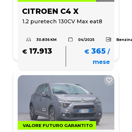
CITROEN C4 X
1.2 puretech 130CV Max eat8
30.836 KM
Benzin
04/2025
17.913
365
€
€
/
mese
VALORE FUTURO GARANTITO