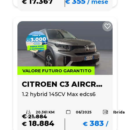
17.367
355
€
€
/
mese
VALORE FUTURO GARANTITO
CITROEN C3 AIRCROSS
1.2 hybrid 145CV Max edcs6
20.361 KM
Ibrida
06/2025
€
21.884
18.884
383
€
€
/