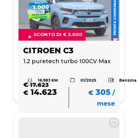
SCONTO DI € 3.000
CITROEN C3
1.2 puretech turbo 100CV Max
16.983 KM
Benzina
01/2025
€
17.623
14.623
305
€
€
/
mese