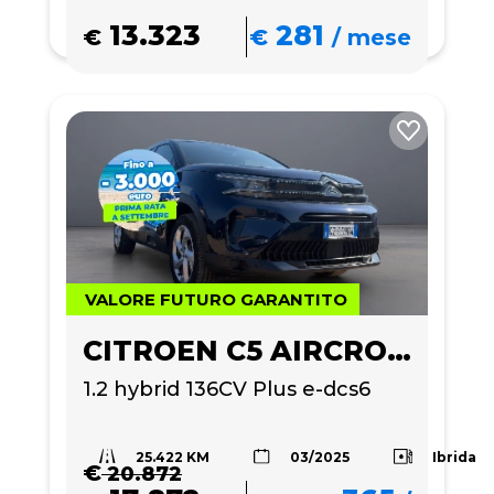
13.323
281
€
€
/
mese
VALORE FUTURO GARANTITO
CITROEN C5 AIRCROSS
1.2 hybrid 136CV Plus e-dcs6
25.422 KM
Ibrida
03/2025
€
20.872