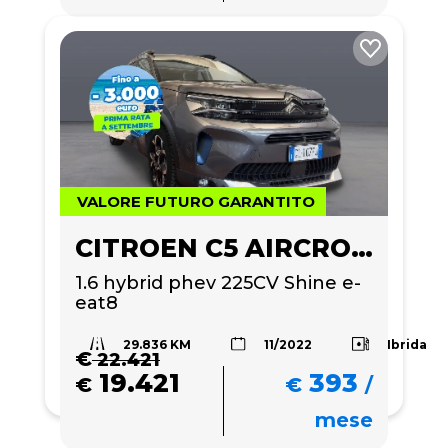
VALORE FUTURO GARANTITO
CITROEN C5 AIRCROSS
1.6 hybrid phev 225CV Shine e-
eat8
29.836 KM
Ibrida
11/2022
€
22.421
19.421
393
€
€
/
mese