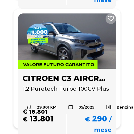
VALORE FUTURO GARANTITO
CITROEN C3 AIRCROSS
1.2 Puretech Turbo 100CV Plus
29.801 KM
Benzina
05/2025
€
16.801
13.801
290
€
€
/
mese