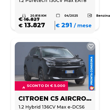
1.2 Puretech 130CV Max EAT8
20.816 KM
Benzin
04/2025
€
16.827
13.827
291
€
€
/
mese
SCONTO DI € 5.000
CITROEN C5 AIRCROSS
1.2 Hybrid 136CV Max e-DCS6