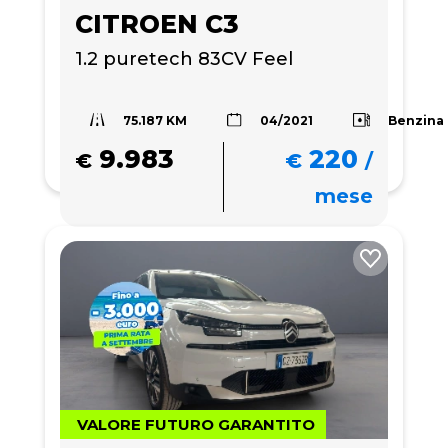
CITROEN C3
1.2 puretech 83CV Feel
75.187 KM
Benzina
04/2021
9.983
220
€
€
/
mese
VALORE FUTURO GARANTITO