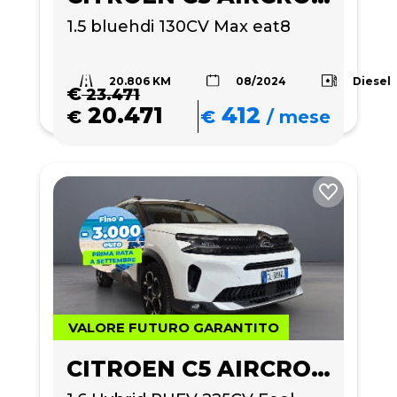
1.5 bluehdi 130CV Max eat8
20.806 KM
Diesel
08/2024
€
23.471
20.471
412
€
€
/
mese
VALORE FUTURO GARANTITO
CITROEN C5 AIRCROSS