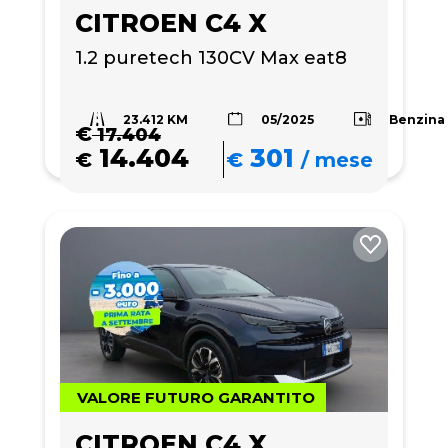
CITROEN C4 X
1.2 puretech 130CV Max eat8
23.412 KM
Benzina
05/2025
€
17.404
14.404
301
€
€
/
mese
VALORE FUTURO GARANTITO
CITROEN C4 X