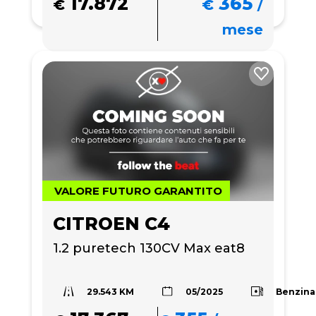
17.872
365
€
€
/
mese
VALORE FUTURO GARANTITO
CITROEN C4
1.2 puretech 130CV Max eat8
29.543 KM
Benzina
05/2025