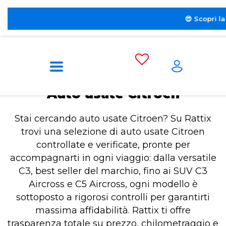
😎 Scopri la nuova sezione dedicata al
Noleggio 
Home
Auto usate Citroen
Auto usate Citroen
Stai cercando auto usate Citroen? Su Rattix
trovi una selezione di auto usate Citroen
controllate e verificate, pronte per
accompagnarti in ogni viaggio: dalla versatile
C3, best seller del marchio, fino ai SUV C3
Aircross e C5 Aircross, ogni modello è
sottoposto a rigorosi controlli per garantirti
massima affidabilità. Rattix ti offre
trasparenza totale su prezzo, chilometraggio e