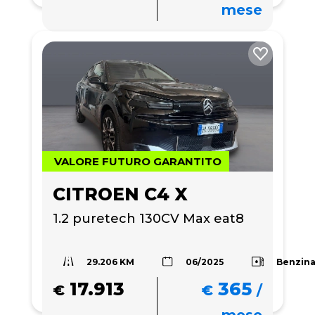
mese
VALORE FUTURO GARANTITO
CITROEN C4 X
1.2 puretech 130CV Max eat8
29.206 KM
Benzin
06/2025
17.913
365
€
€
/
mese