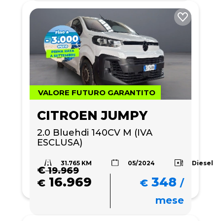
VALORE FUTURO GARANTITO
CITROEN JUMPY
2.0 Bluehdi 140CV M (IVA 
ESCLUSA)
31.765 KM
Diesel
05/2024
€
19.969
16.969
348
€
€
/
mese