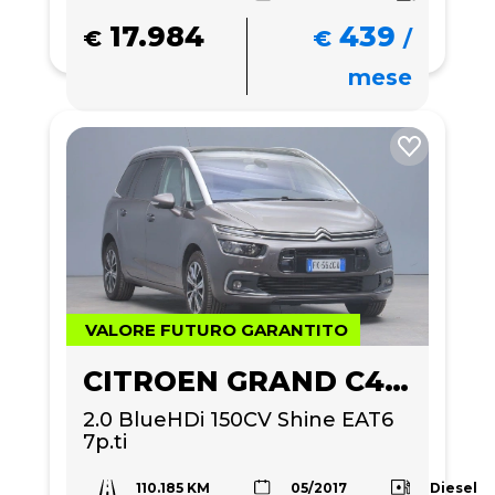
17.984
439
€
€
/
mese
VALORE FUTURO GARANTITO
CITROEN GRAND C4 PICASSO
2.0 BlueHDi 150CV Shine EAT6 
7p.ti
110.185 KM
Diesel
05/2017