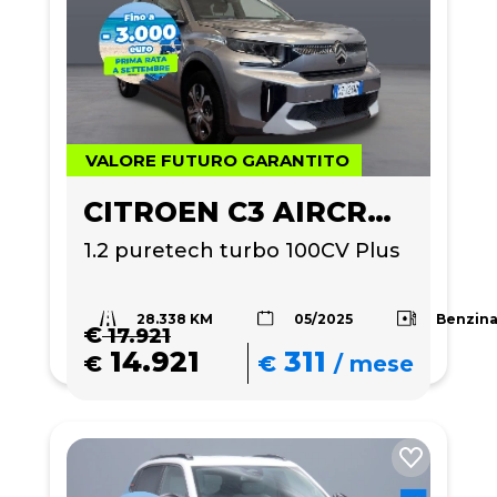
VALORE FUTURO GARANTITO
CITROEN C3 AIRCROSS
1.2 puretech turbo 100CV Plus
28.338 KM
Benzin
05/2025
€
17.921
14.921
311
€
€
/
mese