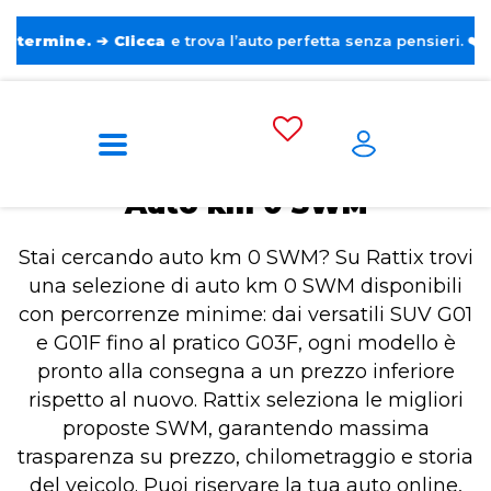
.
➔
Clicca
e trova l’auto perfetta senza pensieri. ❤️
Home
Auto km 0 SWM
Auto km 0 SWM
Stai cercando auto km 0 SWM? Su Rattix trovi
una selezione di auto km 0 SWM disponibili
con percorrenze minime: dai versatili SUV G01
e G01F fino al pratico G03F, ogni modello è
pronto alla consegna a un prezzo inferiore
rispetto al nuovo. Rattix seleziona le migliori
proposte SWM, garantendo massima
trasparenza su prezzo, chilometraggio e storia
del veicolo. Puoi riservare la tua auto online,