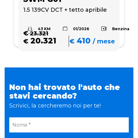
1.5 139CV DCT + tetto apribile
43 KM
Benzina
01/2026
€
23.321
20.321
410
€
€
/
mese
Non hai trovato l'auto che
stavi cercando?
Scrivici, la cercheremo noi per te!