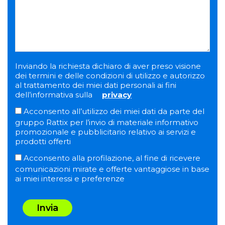
Inviando la richiesta dichiaro di aver preso visione
dei termini e delle condizioni di utilizzo e autorizzo
al trattamento dei miei dati personali ai fini
dell’informativa sulla
privacy
Acconsento all’utilizzo dei miei dati da parte del
gruppo Rattix per l’invio di materiale informativo
promozionale e pubblicitario relativo ai servizi e
prodotti offerti
Acconsento alla profilazione, al fine di ricevere
comunicazioni mirate e offerte vantaggiose in base
ai miei interessi e preferenze
Invia