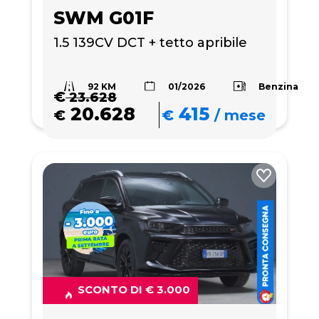
SWM G01F
1.5 139CV DCT + tetto apribile
92 KM
Benzina
01/2026
€
23.628
20.628
415
€
€
/
mese
SCONTO DI € 3.000