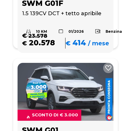
SWM G01F
1.5 139CV DCT + tetto apribile
10 KM
Benzina
01/2026
€
23.578
20.578
414
€
€
/
mese
SCONTO DI € 3.000
SWM G01