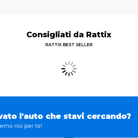
Consigliati da Rattix
RATTIX BEST SELLER
vato l'auto che stavi cercando?
eremo noi per te!