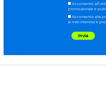
Acconsento all’utili
promozionale e pubblic
Acconsento alla pro
ai miei interessi e pr
Invia