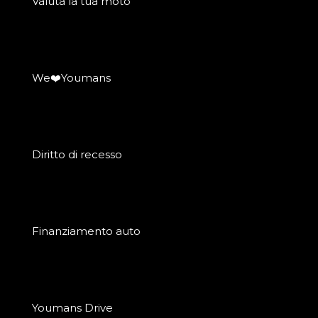
Valuta la tua moto
We❤️Youmans
Diritto di recesso
Finanziamento auto
Youmans Drive