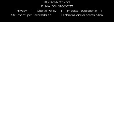
© 2026 Rattix Srl
P. IVA: 03409800137
Privacy
|
Cookie Policy
|
Imposta i tuoi cookie
|
Strumenti per l'accessibilità
| Dichiarazione di accessibilità