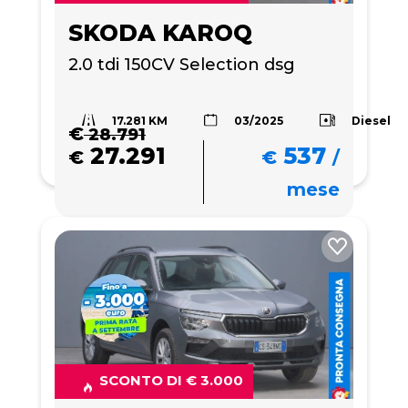
SKODA KAROQ
2.0 tdi 150CV Selection dsg
17.281 KM
Diesel
03/2025
€
28.791
27.291
537
€
€
/
mese
SCONTO DI € 3.000