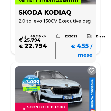
VALORE FUTURO GARANTITO
SKODA KODIAQ
2.0 tdi evo 150CV Executive dsg
48.516 KM
Diesel
12/2022
€
25.794
22.794
455
€
€
/
mese
SCONTO DI € 1.500