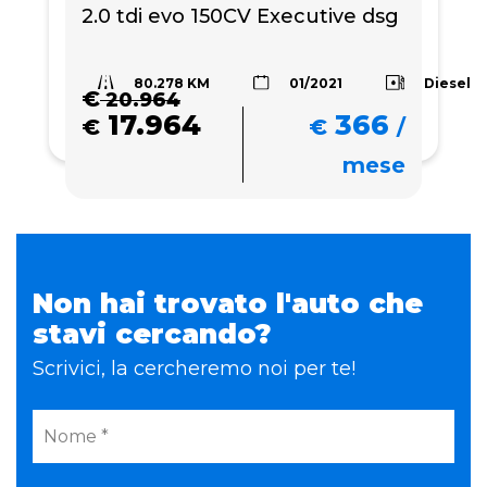
2.0 tdi evo 150CV Executive dsg
80.278 KM
Diesel
01/2021
€
20.964
17.964
366
€
€
/
mese
Non hai trovato l'auto che
stavi cercando?
Scrivici, la cercheremo noi per te!