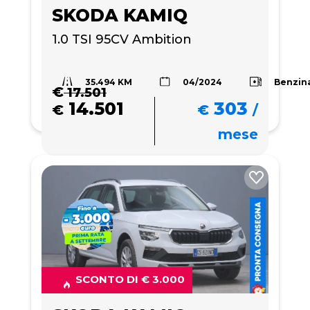
SKODA KAMIQ
1.0 TSI 95CV Ambition
35.494 KM
Benzin
04/2024
€
17.501
14.501
303
€
€
/
mese
SCONTO DI € 3.000