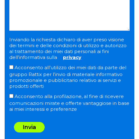
Inviando la richiesta dichiaro di aver preso visione
dei termini e delle condizioni di utilizzo e autorizzo
al trattamento dei miei dati personali ai fini
dell’informativa sulla
privacy
Acconsento all’utilizzo dei miei dati da parte del
gruppo Rattix per l’invio di materiale informativo
promozionale e pubblicitario relativo ai servizi e
prodotti offerti
Acconsento alla profilazione, al fine di ricevere
comunicazioni mirate e offerte vantaggiose in base
ai miei interessi e preferenze
Invia