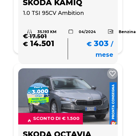
SKODA KAMIQ
1.0 TSI 95CV Ambition
35.193 KM
Benzina
04/2024
€
17.501
14.501
303
€
€
/
mese
SCONTO DI € 1.500
SKODA OCTAVIA