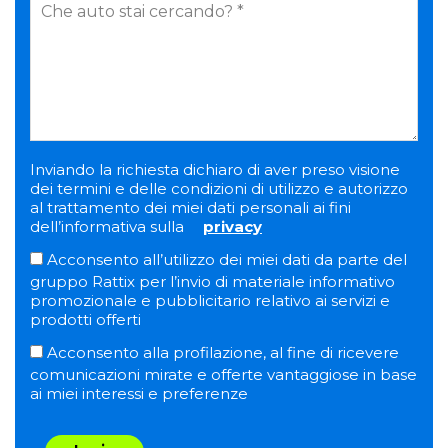
Inviando la richiesta dichiaro di aver preso visione
dei termini e delle condizioni di utilizzo e autorizzo
al trattamento dei miei dati personali ai fini
dell’informativa sulla
privacy
Acconsento all’utilizzo dei miei dati da parte del
gruppo Rattix per l’invio di materiale informativo
promozionale e pubblicitario relativo ai servizi e
prodotti offerti
Acconsento alla profilazione, al fine di ricevere
comunicazioni mirate e offerte vantaggiose in base
ai miei interessi e preferenze