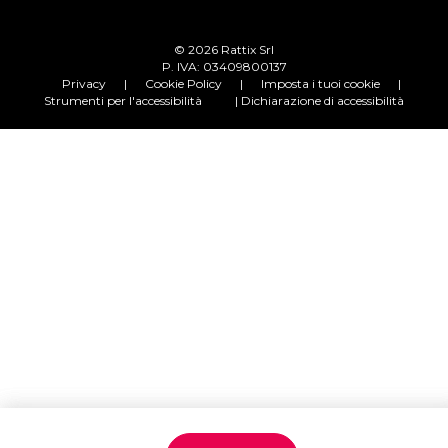
© 2026 Rattix Srl
P. IVA: 03409800137
Privacy
|
Cookie Policy
|
Imposta i tuoi cookie
|
Strumenti per l'accessibilità
| Dichiarazione di accessibilità