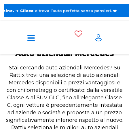
icca
e trova l’auto perfetta senza pensieri. ❤️
Home
Auto aziendali Mercedes
Auto aziendali Mercedes
Stai cercando auto aziendali Mercedes? Su
Rattix trovi una selezione di auto aziendali
Mercedes disponibili a prezzi vantaggiosi e
con chilometraggio certificato: dalla versatile
Classe A al SUV GLC, fino all'elegante Classe
C, ogni vettura è precedentemente intestata
ad aziende o società e proposta a un prezzo
significativamente inferiore rispetto al nuovo.
Rattix seleziona le migliori auto aziendali