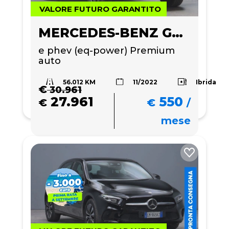
VALORE FUTURO GARANTITO
MERCEDES-BENZ GLA 250
e phev (eq-power) Premium 
auto
56.012 KM
Ibrida
11/2022
€
30.961
27.961
550
€
€
/
mese