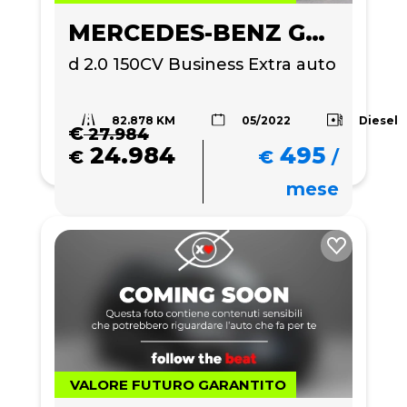
MERCEDES-BENZ GLB 200
d 2.0 150CV Business Extra auto
82.878 KM
Diesel
05/2022
€
27.984
24.984
495
€
€
/
mese
VALORE FUTURO GARANTITO