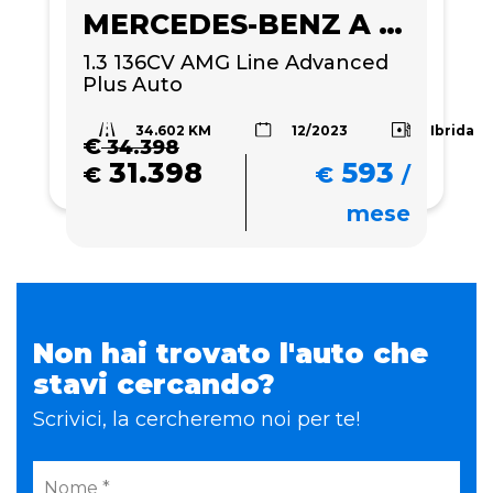
MERCEDES-BENZ A 180
1.3 136CV AMG Line Advanced 
Plus Auto
34.602 KM
Ibrida
12/2023
€
34.398
31.398
593
€
€
/
mese
Non hai trovato l'auto che
stavi cercando?
Scrivici, la cercheremo noi per te!