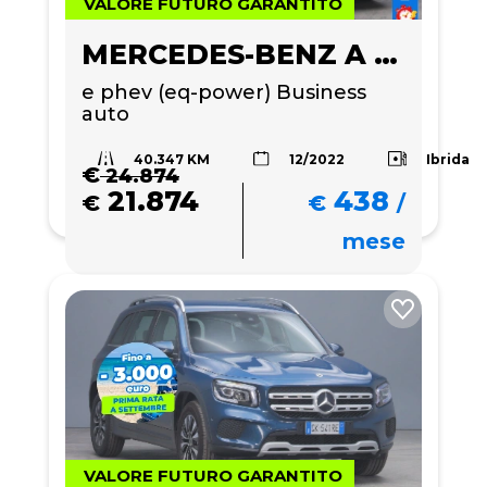
VALORE FUTURO GARANTITO
MERCEDES-BENZ A 250
e phev (eq-power) Business 
auto
40.347 KM
Ibrida
12/2022
€
24.874
21.874
438
€
€
/
mese
VALORE FUTURO GARANTITO