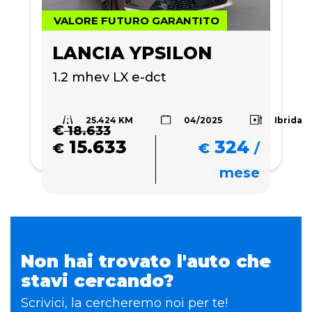
VALORE FUTURO GARANTITO
LANCIA YPSILON
1.2 mhev LX e-dct
25.424 KM
Ibrida
04/2025
€
18.633
15.633
324
€
€
/
mese
Non hai trovato l'auto che
stavi cercando?
Scrivici, la cercheremo noi per te!