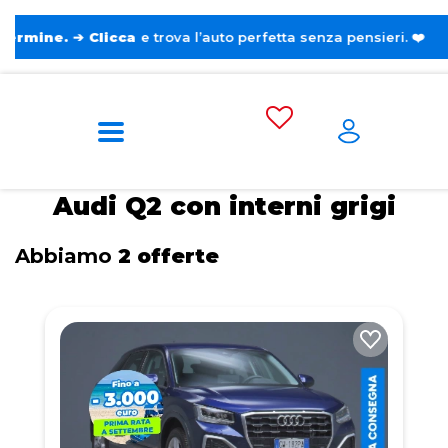
➔
Clicca
e trova l’auto perfetta senza pensieri. ❤️
Home
Tags
Audi
Q2
Con interni
grigi
Audi Q2 con interni grigi
Abbiamo
2 offerte