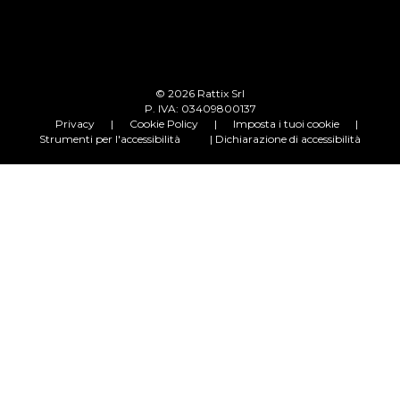
© 2026 Rattix Srl
P. IVA: 03409800137
Privacy
|
Cookie Policy
|
Imposta i tuoi cookie
|
Strumenti per l'accessibilità
| Dichiarazione di accessibilità