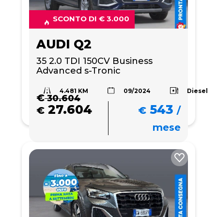
SCONTO DI € 3.000
AUDI Q2
35 2.0 TDI 150CV Business 
Advanced s-Tronic
4.481 KM
Diesel
09/2024
€
30.604
27.604
543
€
€
/
mese