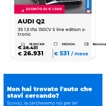
SCONTO DI € 1.500
AUDI Q2
35 1.5 tfsi 150CV S line edition s-
tronic
18.922 KM
Benzin
09/2024
€
28.431
26.931
531
€
€
/
mese
Non hai trovato l'auto che
stavi cercando?
Scrivici, la cercheremo noi per te!