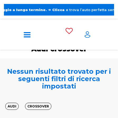
a lungo termine.
➔
Clicca
e trova l’auto perfetta senza pensie
Home
Tags
Audi
Crossover
Audi crossover
Nessun risultato trovato per i
seguenti filtri di ricerca
impostati
AUDI
CROSSOVER