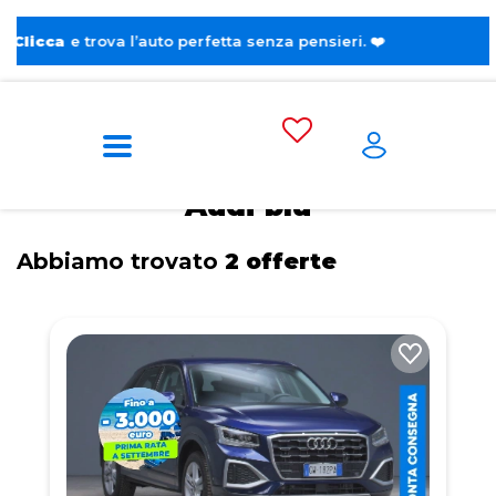
e trova l’auto perfetta senza pensieri. ❤️
Home
Tags
Audi
Blu
Audi blu
Abbiamo trovato
2 offerte