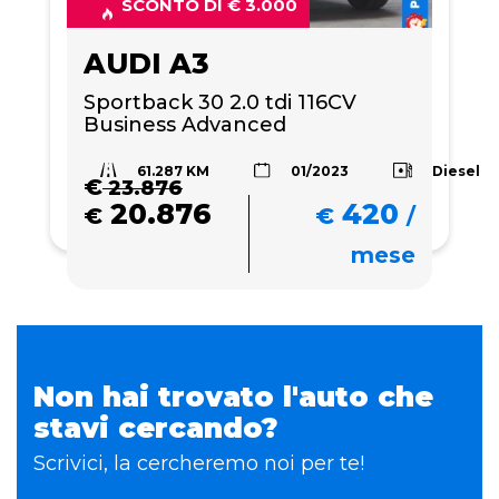
SCONTO DI € 3.000
AUDI A3
Sportback 30 2.0 tdi 116CV 
Business Advanced
61.287 KM
Diesel
01/2023
€
23.876
20.876
420
€
€
/
mese
Non hai trovato l'auto che
stavi cercando?
Scrivici, la cercheremo noi per te!