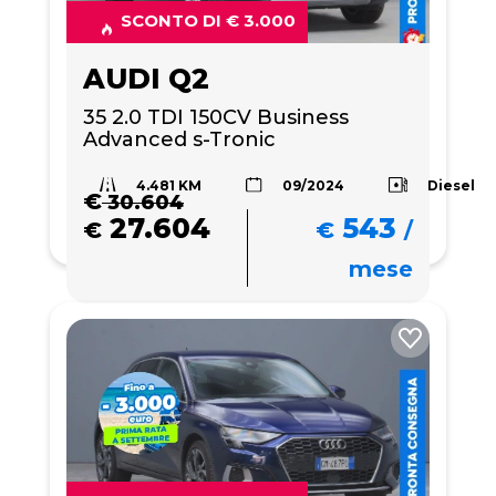
SCONTO DI € 3.000
AUDI Q2
35 2.0 TDI 150CV Business 
Advanced s-Tronic
4.481 KM
Diesel
09/2024
€
30.604
27.604
543
€
€
/
mese