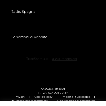
Rattix Spagna
Condizioni di vendita
© 2026 Rattix Srl
P. IVA: 03409800137
Privacy
|
Cookie Policy
|
Imposta i tuoi cookie
|
Strumenti per l'accessibilità
| Dichiarazione di accessibilità