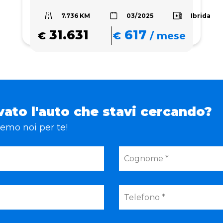
7.736 KM
Ibrida
03/2025
31.631
617
€
€
/
mese
vato l'auto che stavi cercando?
eremo noi per te!