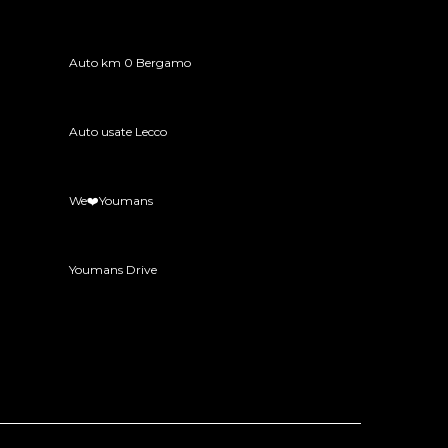
Auto km 0 Bergamo
Auto usate Lecco
We❤️Youmans
Youmans Drive