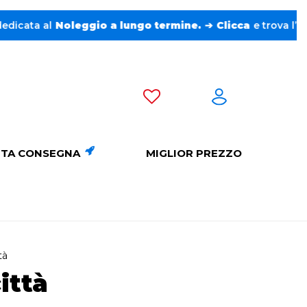
oleggio a lungo termine.
➔
Clicca
e trova l’auto perfetta 
TA CONSEGNA
MIGLIOR PREZZO
tà
ittà