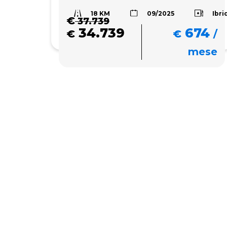
18 KM
Ibri
09/2025
€
37.739
34.739
674
€
€
/
mese