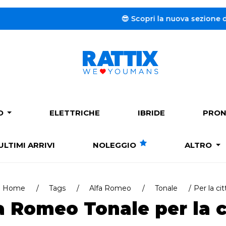
😎 Scopri la nuova sezione dedicata al
N
PO
ELETTRICHE
IBRIDE
PRON
ULTIMI ARRIVI
NOLEGGIO
ALTRO
Home
Tags
Alfa Romeo
Tonale
Per la cit
a Romeo Tonale per la c