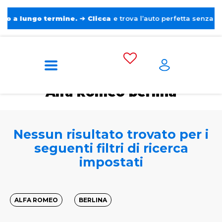
lungo termine.
➔
Clicca
e trova l’auto perfetta senza pensieri.
Home
Tags
Alfa Romeo
Berlina
Alfa Romeo berlina
Nessun risultato trovato per i
seguenti filtri di ricerca
impostati
ALFA ROMEO
BERLINA